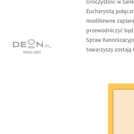
Uroczystość w Sankt
Eucharystią połącz
modlitewne zaplanow
przewodniczyć będz
Spraw Kanonizacyjny
towarzyszy zostają 