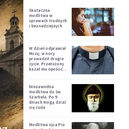
Skuteczna
modlitwa w
sprawach trudnych
i beznadziejnych
W dzień odprawiał
Mszę, w nocy
prowadził drugie
życie. Przełożony
kazał mu opuścić
zakon
Niezawodna
modlitwa do św.
Szarbela. Po 9
dniach mogą dziać
się cuda
Modlitwa ojca Pio