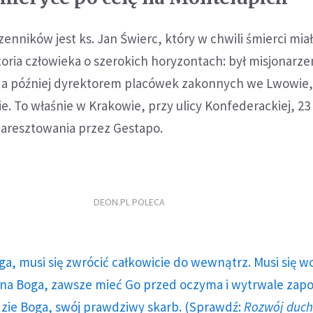
nników jest ks. Jan Świerc, który w chwili śmierci miał 
storia człowieka o szerokich horyzontach: był misjonarz
, a później dyrektorem placówek zakonnych we Lwowie
e. To właśnie w Krakowie, przy ulicy Konfederackiej, 23
 aresztowania przez Gestapo.
DEON.PL POLECA
ga, musi się zwrócić całkowicie do wewnątrz. Musi się w
a Boga, zawsze mieć Go przed oczyma i wytrwale zap
dzie Boga, swój prawdziwy skarb. (Sprawdź:
Rozwój duc