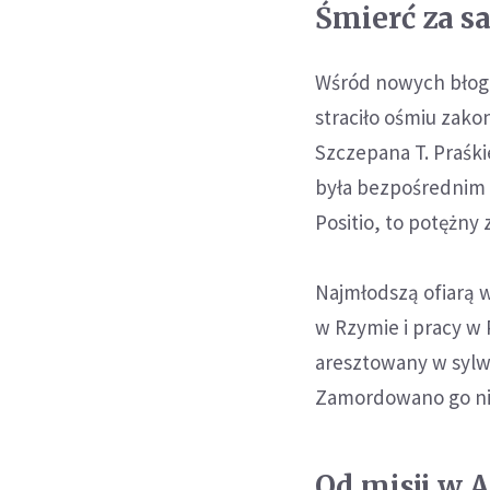
Śmierć za s
Wśród nowych błogo
straciło ośmiu zako
Szczepana T. Praśki
była bezpośrednim 
Positio, to potężny 
Najmłodszą ofiarą w
w Rzymie i pracy w 
aresztowany w sylw
Zamordowano go nie
Od misji w 