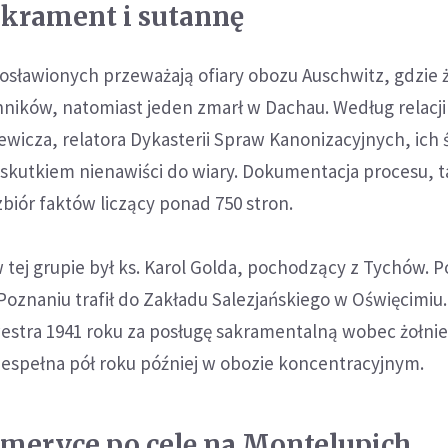
akrament i sutannę
sławionych przeważają ofiary obozu Auschwitz, gdzie 
nników, natomiast jeden zmarł w Dachau. Według relacji 
ewicza, relatora Dykasterii Spraw Kanonizacyjnych, ich 
skutkiem nienawiści do wiary. Dokumentacja procesu, 
zbiór faktów liczący ponad 750 stron.
 tej grupie był ks. Karol Golda, pochodzący z Tychów. P
Poznaniu trafił do Zakładu Salezjańskiego w Oświęcimiu.
estra 1941 roku za posługę sakramentalną wobec żołnie
spełna pół roku później w obozie koncentracyjnym.
Ameryce po celę na Montelupich