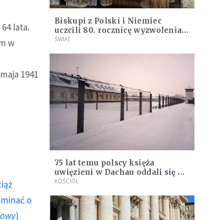
Biskupi z Polski i Niemiec
64 lata.
uczcili 80. rocznicę wyzwolenia
obozu w Dachau
ŚWIAT
em w
,
 maja 1941
75 lat temu polscy księża
uwięzieni w Dachau oddali się w
opiekę św. Józefowi
KOŚCIÓŁ
ciąż
ominać o
howy
)