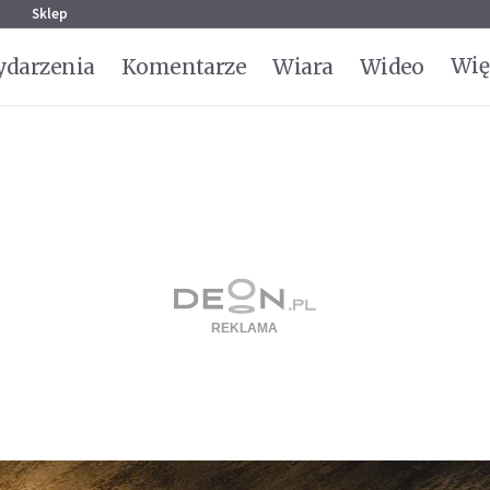
g
Sklep
Wię
darzenia
Komentarze
Wiara
Wideo