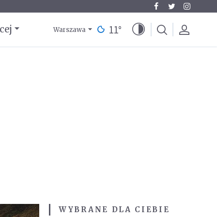
11
°
cej
Warszawa
WYBRANE DLA CIEBIE