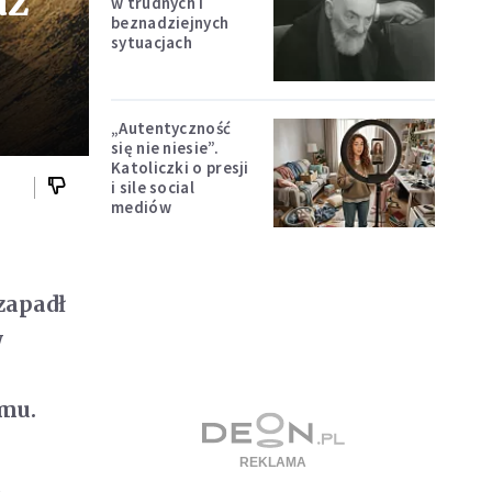
az
w trudnych i
beznadziejnych
sytuacjach
„Autentyczność
się nie niesie”.
Katoliczki o presji
i sile social
mediów
i
zapadł
w
zmu.