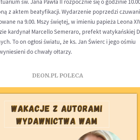
uarium św. Jana Pawła II rozpocznie się o godzinie 10.0
oną z aktem beatyfikacji. Wydarzenie poprzedzi czuwan
ane na 9.00. Mszy świętej, w imieniu papieża Leona XI
ie kardynał Marcello Semeraro, prefekt watykańskiej D
ch. To on ogłosi światu, że ks. Jan Świerc i jego ośmiu
wyniesieni do chwały ołtarzy.
DEON.PL POLECA