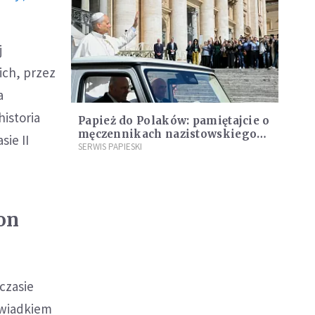
j
ich, przez
a
historia
Papież do Polaków: pamiętajcie o
męczennikach nazistowskiego
ie II
obozu koncentracyjnego w
SERWIS PAPIESKI
Dachau
on
czasie
świadkiem