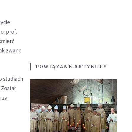
życie
o. prof.
śmierć
tak zwane
POWIĄZANE ARTYKUŁY
o studiach
 Został
rza.