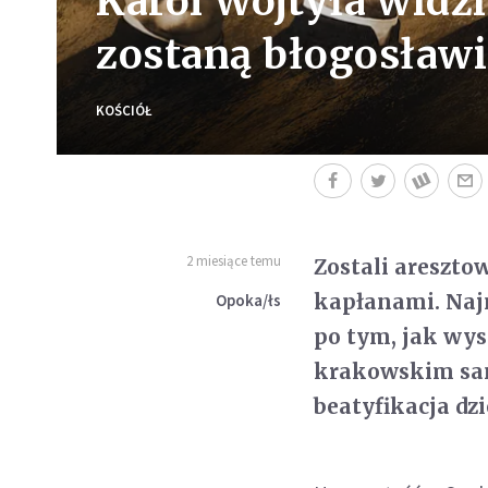
Karol Wojtyła widzi
zostaną błogosław
KOŚCIÓŁ
2 miesiące temu
Zostali aresztow
kapłanami. Najm
Opoka/łs
po tym, jak wy
krakowskim san
beatyfikacja dz