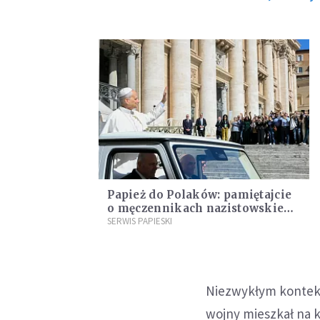
Papież do Polaków: pamiętajcie
o męczennikach nazistowskiego
obozu koncentracyjnego w
SERWIS PAPIESKI
Dachau
Niezwykłym kontekst
wojny mieszkał na 