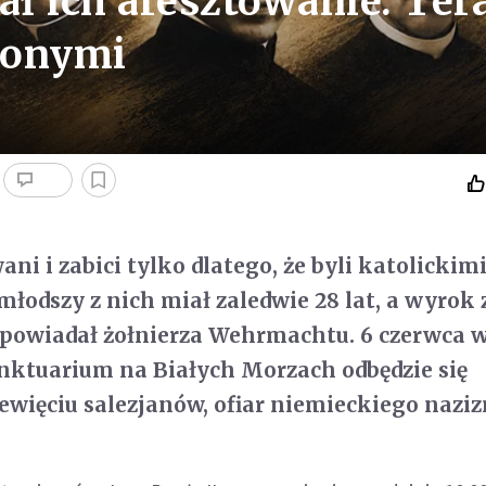
ał ich aresztowanie. Ter
ionymi
ani i zabici tylko dlatego, że byli katolickim
łodszy z nich miał zaledwie 28 lat, a wyrok 
spowiadał żołnierza Wehrmachtu. 6 czerwca 
ktuarium na Białych Morzach odbędzie się
iewięciu salezjanów, ofiar niemieckiego nazi