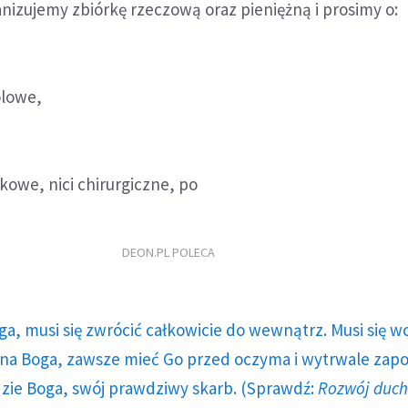
nizujemy zbiórkę rzeczową oraz pieniężną i prosimy o:
olowe,
kowe, nici chirurgiczne, po
DEON.PL POLECA
ga, musi się zwrócić całkowicie do wewnątrz. Musi się w
a Boga, zawsze mieć Go przed oczyma i wytrwale zap
dzie Boga, swój prawdziwy skarb. (Sprawdź:
Rozwój duc