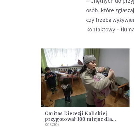
– Chętnych do przy
osób, które zgłasza
czy trzeba wyżywien
kontaktowy – tłuma
Caritas Diecezji Kaliskiej
przygotował 100 miejsc dla
uchodźców wojennych z Ukrainy
KOŚCIÓŁ