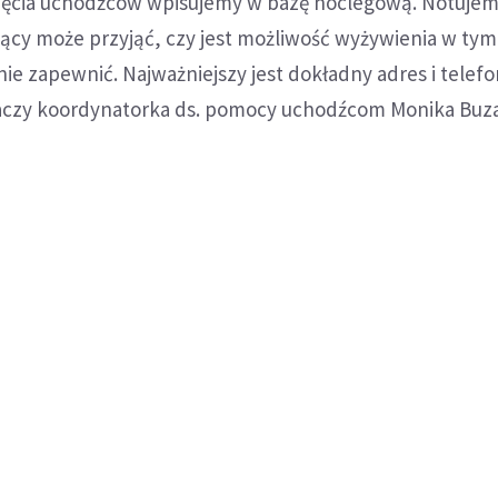
jęcia uchodźców wpisujemy w bazę noclegową. Notujem
jący może przyjąć, czy jest możliwość wyżywienia w tym
ie zapewnić. Najważniejszy jest dokładny adres i telef
czy koordynatorka ds. pomocy uchodźcom Monika Buza