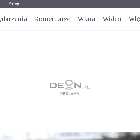
g
Sklep
Wię
darzenia
Komentarze
Wiara
Wideo