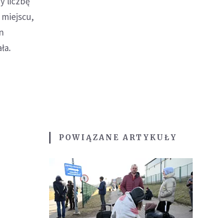
y liczbę
 miejscu,
on
ła.
POWIĄZANE ARTYKUŁY