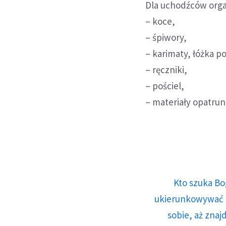
Dla uchodźców orga
– koce,
– śpiwory,
– karimaty, łóżka p
– ręczniki,
– pościel,
– materiały opatrun
Kto szuka Bo
ukierunkowywać n
sobie, aż znaj