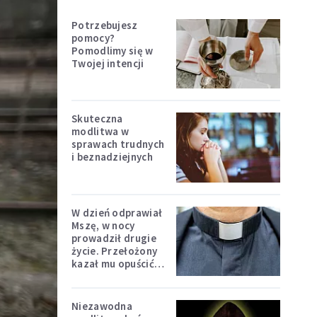
Potrzebujesz
pomocy?
Pomodlimy się w
Twojej intencji
Skuteczna
modlitwa w
sprawach trudnych
i beznadziejnych
W dzień odprawiał
Mszę, w nocy
prowadził drugie
życie. Przełożony
kazał mu opuścić
zakon
Niezawodna