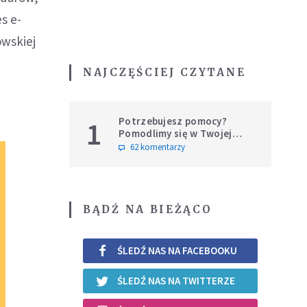
s e-
owskiej
NAJCZĘŚCIEJ CZYTANE
Potrzebujesz pomocy?
1
Pomodlimy się w Twojej
intencji
62 komentarzy
BĄDŹ NA BIEŻĄCO
ŚLEDŹ NAS NA FACEBOOKU
ŚLEDŹ NAS NA TWITTERZE