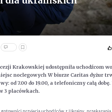
 dla ukraińskich
iecezji Krakowskiej udostępniła uchodźcom 
iejsc noclegowych W biurze Caritas dyżur tr
wy: od 7.00 do 19.00, a telefoniczny całą dobę.
w 3 placówkach.
 gotowości przyjęcia uchodźców z Ukrainy, przekazania