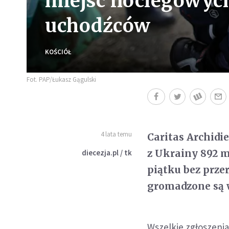
miejsc noclegowych
uchodźców
KOŚCIÓŁ
Fot. PAP/Łukasz Gągulski
4 lata temu
Caritas Archid
z Ukrainy 892 m
diecezja.pl / tk
piątku bez przer
gromadzone są 
Wszelkie zgłoszenia