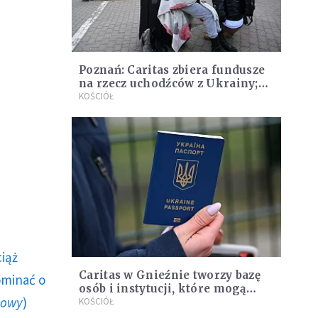
Poznań: Caritas zbiera fundusze
na rzecz uchodźców z Ukrainy;
samorząd miasta szuka
KOŚCIÓŁ
wolontariuszy
ciąż
Caritas w Gnieźnie tworzy bazę
ominać o
osób i instytucji, które mogą
howy
)
pomóc uchodźcom z Ukrainy
KOŚCIÓŁ