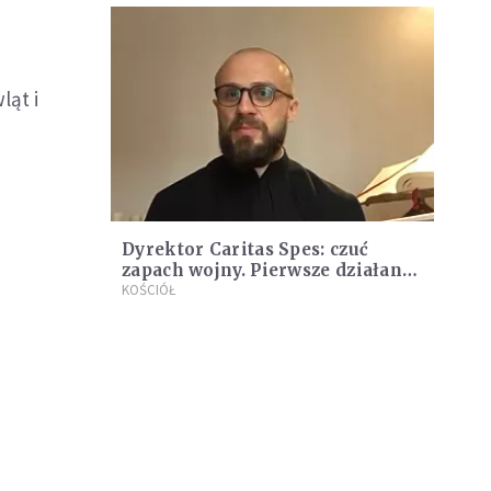
ląt i
Dyrektor Caritas Spes: czuć
zapach wojny. Pierwsze działania
to ewakuacja
KOŚCIÓŁ