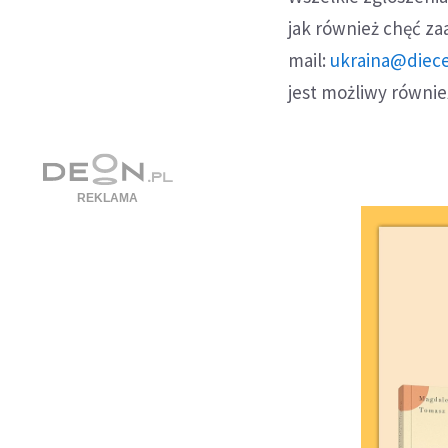
jak również chęć za
mail:
ukraina@diece
jest możliwy równi