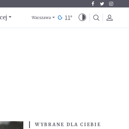
11
°
cej
Warszawa
WYBRANE DLA CIEBIE