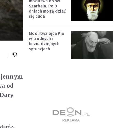
modlitwa do św.
Szarbela. Po 9
dniach mogą dziać
się cuda
Modlitwa ojca Pio
w trudnych i
beznadziejnych
sytuacjach
wojennym
wa od
 Dary
 darów,