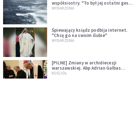
współsiostry. "To był jej ostatni gest
miłości"
WYDARZENIA
Śpiewający ksiądz podbija internet.
"Chcę go na swoim ślubie"
WYDARZENIA
[PILNE] Zmiany w archidiecezji
warszawskiej. Abp Adrian Galbas
wręczył dekrety nowym proboszczom
KOŚCIÓŁ
[PILNE] Podjęto kroki ws. księdza
Sawielewicza. Nie zobaczymy go w
mediach
WYDARZENIA