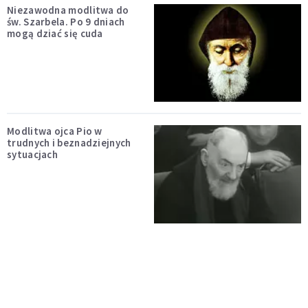
Niezawodna modlitwa do
św. Szarbela. Po 9 dniach
mogą dziać się cuda
Modlitwa ojca Pio w
trudnych i beznadziejnych
sytuacjach