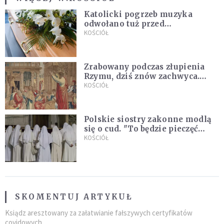
Katolicki pogrzeb muzyka
odwołano tuż przed
uroczystością. Powodem była
KOŚCIÓŁ
przynależność do masonerii
Zrabowany podczas złupienia
Rzymu, dziś znów zachwyca.
Wyjątkowy arras w Castel
KOŚCIÓŁ
Gandolfo
Polskie siostry zakonne modlą
się o cud. "To będzie pieczęć
Pana Boga dla naszej wiary"
KOŚCIÓŁ
SKOMENTUJ ARTYKUŁ
Ksiądz aresztowany za załatwianie fałszywych certyfikatów
covidowych