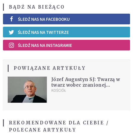
BĄDŹ NA BIEŻĄCO
ŚLEDŹ NAS NA FACEBOOKU
ŚLEDŹ NAS NA TWITTERZE
ŚLEDŹ NAS NA INSTAGRAMIE
POWIĄZANE ARTYKUŁY
Józef Augustyn SJ: Twarzą w
twarz wobec zranionej
wspólnoty
KOŚCIÓŁ
REKOMENDOWANE DLA CIEBIE /
POLECANE ARTYKUŁY