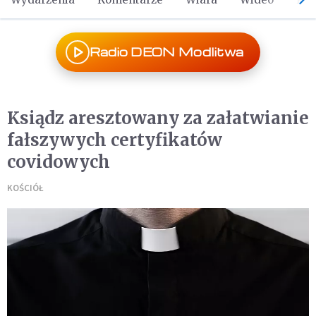
Radio DEON Modlitwa
Ksiądz aresztowany za załatwianie
fałszywych certyfikatów
covidowych
KOŚCIÓŁ