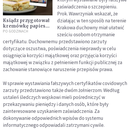
zaświadczenia o szczepieniu.
Prok. Wawrzyniak wskazał, że
działając w ten sposób na terenie
Ksiądz przygotował
kremówkę papieską
Krakowa duchowny miał ułatwić
w finale
PO GODZINACH
sześciu osobom otrzymanie
„MasterChef”
certyfikatu. Duchownemu przedstawiono zarzuty
dotyczące oszustwa, poświadczenia nieprawdy w celu
osiągnięcia korzyści majątkowej oraz przyjęcia korzyści
majątkowej w związku z pełnieniem funkcji publicznej za
zachowanie stanowiące naruszenie przepisów prawa.
W sprawie wystawiania fałszywych certyfikatów covidowych
zarzuty przedstawiono także dwóm żołnierzom. Według
ustaleń śledczych wojskowi mieli pośredniczyć w
przekazywaniu pieniędzy i danych osób, które były
zainteresowane uzyskaniem zaświadczenia. Za
dokonywanie odpowiednich wpisów do systemu
informatycznego odpowiadali zatrzymani cywile.