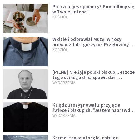
Potrzebujesz pomocy? Pomodlimy się
w Twojej intencji
KOŚCIÓŁ
W dzień odprawiał Mszę, w nocy
prowadził drugie życie. Przełożony
kazał mu opuścić zakon
KOŚCIÓŁ
[PILNE] Nie żyje polski biskup. Jeszcze
tego samego dnia spowiadał i
sprawował Mszę świętą
WYDARZENIA
Ksiądz zrezygnował z przyjęcia
święceń biskupich. "Jestem naprawdę
niegodny"
WYDARZENIA
Karmelitanka utonęła, ratując