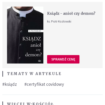
Ksiądz - anioł czy demon?
ks. Piotr Kozłowski
SPRAWDŹ CENĘ
TEMATY W ARTYKULE
#ksiądz
#certyfikat covidowy
WIĘCEJ W:
KOŚCIÓŁ