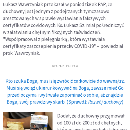
Łukasz Wawrzyniak przekazał w poniedziałek PAP, że
duchowny jest jednym z podejrzanych tymczasowo
aresztowanych w sprawie wystawiania fałszywych
certyfikatów covidowych. Ks. Łukasz Sz. miał pośredniczyć
w załatwianiu chętnym fikcyjnych zaświadczeń.
"Współpracował z pielęgniarką, która wystawiała
certyfikaty zaszczepienia przeciw COVID-19" – powiedział
prok. Wawrzyniak.
DEON.PL POLECA
Kto szuka Boga, musi się zwrócić całkowicie do wewnątrz.
Musi się wciąż ukierunkowywać na Boga, zawsze mieć Go
przed oczyma i wytrwale zapominać o sobie, aż znajdzie
Boga, swój prawdziwy skarb. (Sprawdź:
Rozwój duchowy
)
Dodał, że duchowny przyjmował
od 100 zł do 200 zł od chętnych,
którym wystawiane były fałszywe