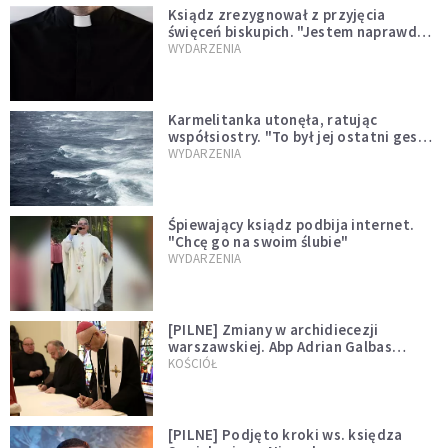
Ksiądz zrezygnował z przyjęcia
święceń biskupich. "Jestem naprawdę
niegodny"
WYDARZENIA
Karmelitanka utonęła, ratując
współsiostry. "To był jej ostatni gest
miłości"
WYDARZENIA
Śpiewający ksiądz podbija internet.
"Chcę go na swoim ślubie"
WYDARZENIA
[PILNE] Zmiany w archidiecezji
warszawskiej. Abp Adrian Galbas
wręczył dekrety nowym proboszczom
KOŚCIÓŁ
[PILNE] Podjęto kroki ws. księdza