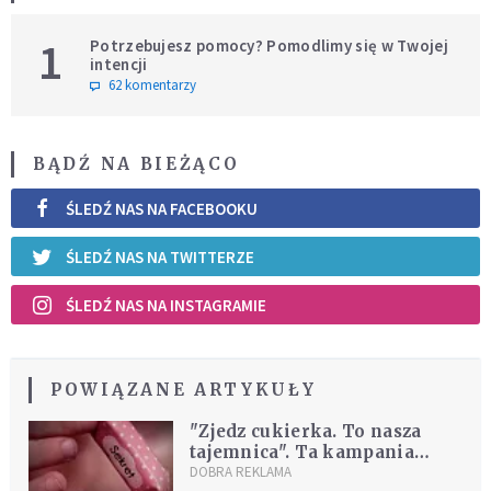
1
Potrzebujesz pomocy? Pomodlimy się w Twojej
intencji
62 komentarzy
BĄDŹ NA BIEŻĄCO
ŚLEDŹ NAS NA FACEBOOKU
ŚLEDŹ NAS NA TWITTERZE
ŚLEDŹ NAS NA INSTAGRAMIE
POWIĄZANE ARTYKUŁY
"Zjedz cukierka. To nasza
tajemnica". Ta kampania
zostawia ciarki na plecach
DOBRA REKLAMA