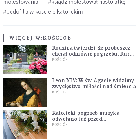
molestowania
#ksiądz molestował nastolatkę
#pedofilia w kościele katolickim
WIĘCEJ W:
KOŚCIÓŁ
Rodzina twierdzi, że proboszcz
chciał odmówić pogrzebu. Kuria
zapowiada wyjaśnienia
KOŚCIÓŁ
Leon XIV: W św. Agacie widzimy
zwycięstwo miłości nad śmiercią
KOŚCIÓŁ
Katolicki pogrzeb muzyka
odwołano tuż przed
uroczystością. Powodem była
KOŚCIÓŁ
przynależność do masonerii