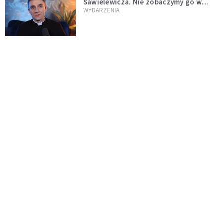
Sawielewicza. Nie zobaczymy go w
mediach
WYDARZENIA