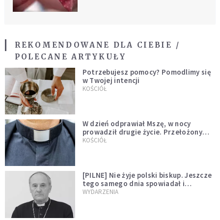
REKOMENDOWANE DLA CIEBIE /
POLECANE ARTYKUŁY
Potrzebujesz pomocy? Pomodlimy się
w Twojej intencji
KOŚCIÓŁ
W dzień odprawiał Mszę, w nocy
prowadził drugie życie. Przełożony
kazał mu opuścić zakon
KOŚCIÓŁ
[PILNE] Nie żyje polski biskup. Jeszcze
tego samego dnia spowiadał i
sprawował Mszę świętą
WYDARZENIA