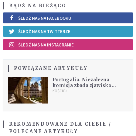
BĄDŹ NA BIEŻĄCO
ŚLEDŹ NAS NA FACEBOOKU
ŚLEDŹ NAS NA TWITTERZE
ŚLEDŹ NAS NA INSTAGRAMIE
POWIĄZANE ARTYKUŁY
Portugalia. Niezależna
komisja zbada zjawisko
nadużyć seksualnych ludzi
KOŚCIÓŁ
Kościoła
REKOMENDOWANE DLA CIEBIE /
POLECANE ARTYKUŁY