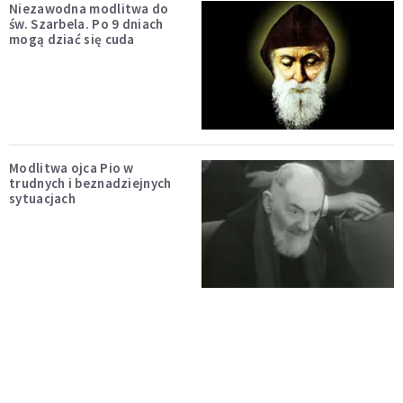
Niezawodna modlitwa do
św. Szarbela. Po 9 dniach
mogą dziać się cuda
Modlitwa ojca Pio w
trudnych i beznadziejnych
sytuacjach