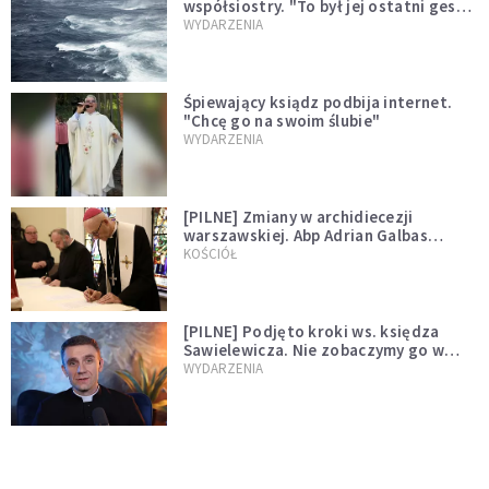
współsiostry. "To był jej ostatni gest
miłości"
WYDARZENIA
Śpiewający ksiądz podbija internet.
"Chcę go na swoim ślubie"
WYDARZENIA
[PILNE] Zmiany w archidiecezji
warszawskiej. Abp Adrian Galbas
wręczył dekrety nowym proboszczom
KOŚCIÓŁ
[PILNE] Podjęto kroki ws. księdza
Sawielewicza. Nie zobaczymy go w
mediach
WYDARZENIA