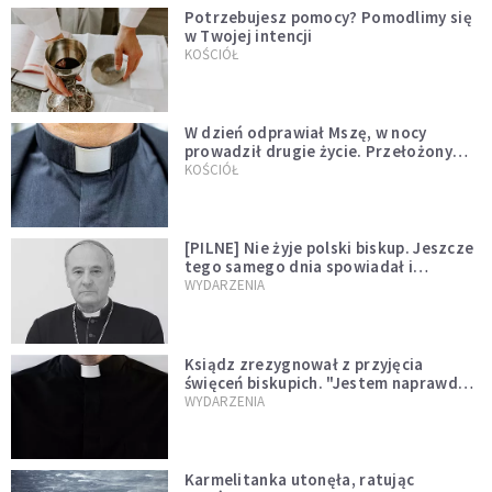
Potrzebujesz pomocy? Pomodlimy się
w Twojej intencji
KOŚCIÓŁ
W dzień odprawiał Mszę, w nocy
prowadził drugie życie. Przełożony
kazał mu opuścić zakon
KOŚCIÓŁ
[PILNE] Nie żyje polski biskup. Jeszcze
tego samego dnia spowiadał i
sprawował Mszę świętą
WYDARZENIA
Ksiądz zrezygnował z przyjęcia
święceń biskupich. "Jestem naprawdę
niegodny"
WYDARZENIA
Karmelitanka utonęła, ratując