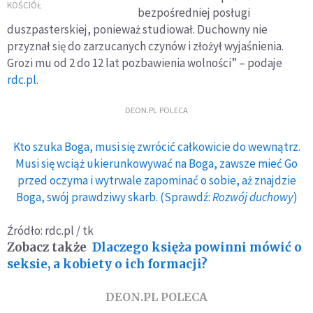
wykorzystywanie
KOŚCIÓŁ
bezpośredniej posługi
przez stronę
duszpasterskiej, ponieważ studiował. Duchowny nie
białoruską ludzkich
przyznał się do zarzucanych czynów i złożył wyjaśnienia.
dramatów do
prowadzenia działań
Grozi mu od 2 do 12 lat pozbawienia wolności” – podaje
przeciw
rdc.pl
.
suwerenności
Polski
DEON.PL POLECA
Kto szuka Boga, musi się zwrócić całkowicie do wewnątrz.
Musi się wciąż ukierunkowywać na Boga, zawsze mieć Go
przed oczyma i wytrwale zapominać o sobie, aż znajdzie
Boga, swój prawdziwy skarb. (Sprawdź:
Rozwój duchowy
)
Źródło: rdc.pl / tk
Zobacz także
Dlaczego księża powinni mówić o
seksie, a kobiety o ich formacji?
DEON.PL POLECA