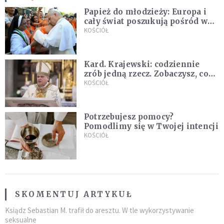
Papież do młodzieży: Europa i
cały świat poszukują pośród was
nowych świętych
KOŚCIÓŁ
Kard. Krajewski: codziennie
zrób jedną rzecz. Zobaczysz, co
stanie się z twoim życiem
KOŚCIÓŁ
Potrzebujesz pomocy?
Pomodlimy się w Twojej intencji
KOŚCIÓŁ
SKOMENTUJ ARTYKUŁ
Ksiądz Sebastian M. trafił do aresztu. W tle wykorzystywanie
seksualne