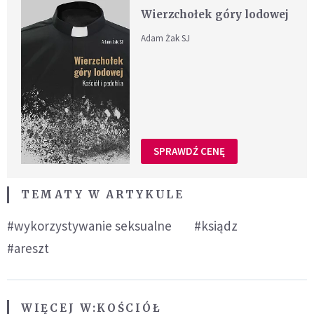
Wierzchołek góry lodowej
Adam Żak SJ
SPRAWDŹ CENĘ
TEMATY W ARTYKULE
#wykorzystywanie seksualne
#ksiądz
#areszt
WIĘCEJ W:
KOŚCIÓŁ