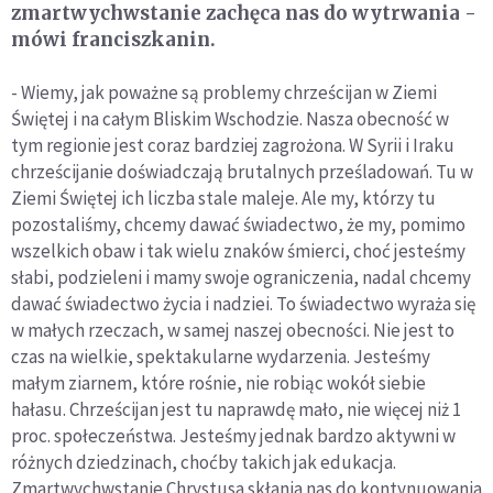
zmartwychwstanie zachęca nas do wytrwania -
mówi franciszkanin.
- Wiemy, jak poważne są problemy chrześcijan w Ziemi
Świętej i na całym Bliskim Wschodzie. Nasza obecność w
tym regionie jest coraz bardziej zagrożona. W Syrii i Iraku
chrześcijanie doświadczają brutalnych prześladowań. Tu w
Ziemi Świętej ich liczba stale maleje. Ale my, którzy tu
pozostaliśmy, chcemy dawać świadectwo, że my, pomimo
wszelkich obaw i tak wielu znaków śmierci, choć jesteśmy
słabi, podzieleni i mamy swoje ograniczenia, nadal chcemy
dawać świadectwo życia i nadziei. To świadectwo wyraża się
w małych rzeczach, w samej naszej obecności. Nie jest to
czas na wielkie, spektakularne wydarzenia. Jesteśmy
małym ziarnem, które rośnie, nie robiąc wokół siebie
hałasu. Chrześcijan jest tu naprawdę mało, nie więcej niż 1
proc. społeczeństwa. Jesteśmy jednak bardzo aktywni w
różnych dziedzinach, choćby takich jak edukacja.
Zmartwychwstanie Chrystusa skłania nas do kontynuowania