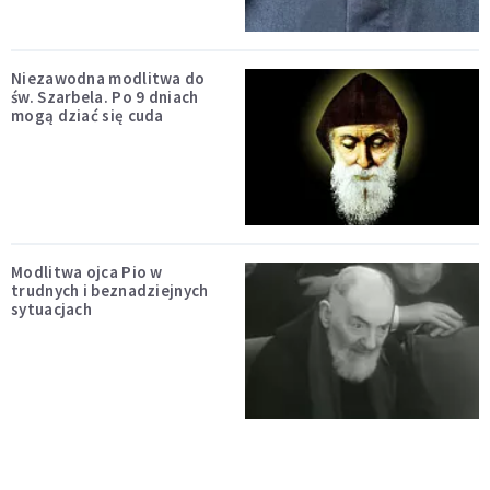
Niezawodna modlitwa do
św. Szarbela. Po 9 dniach
mogą dziać się cuda
Modlitwa ojca Pio w
trudnych i beznadziejnych
sytuacjach