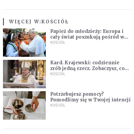
WIĘCEJ W:
KOŚCIÓŁ
Papież do młodzieży: Europa i
cały świat poszukują pośród was
nowych świętych
KOŚCIÓŁ
Kard. Krajewski: codziennie
zrób jedną rzecz. Zobaczysz, co
stanie się z twoim życiem
KOŚCIÓŁ
Potrzebujesz pomocy?
Pomodlimy się w Twojej intencji
KOŚCIÓŁ