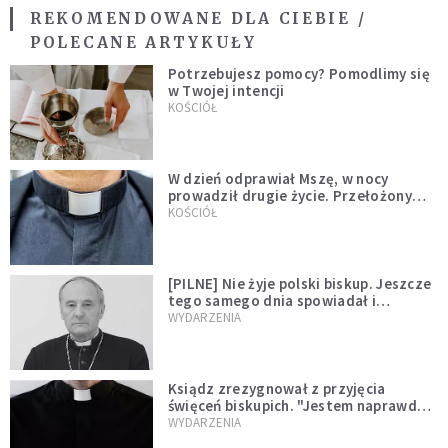
REKOMENDOWANE DLA CIEBIE /
POLECANE ARTYKUŁY
Potrzebujesz pomocy? Pomodlimy się
w Twojej intencji
KOŚCIÓŁ
W dzień odprawiał Mszę, w nocy
prowadził drugie życie. Przełożony
kazał mu opuścić zakon
KOŚCIÓŁ
[PILNE] Nie żyje polski biskup. Jeszcze
tego samego dnia spowiadał i
sprawował Mszę świętą
WYDARZENIA
Ksiądz zrezygnował z przyjęcia
święceń biskupich. "Jestem naprawdę
niegodny"
WYDARZENIA