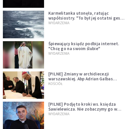
Karmelitanka utonęła, ratując
współsiostry. "To był jej ostatni gest
miłości"
WYDARZENIA
Śpiewający ksiądz podbija internet.
"Chcę go na swoim ślubie"
WYDARZENIA
[PILNE] Zmiany w archidiecezji
warszawskiej. Abp Adrian Galbas
wręczył dekrety nowym proboszczom
KOŚCIÓŁ
[PILNE] Podjęto kroki ws. księdza
Sawielewicza. Nie zobaczymy go w
mediach
WYDARZENIA