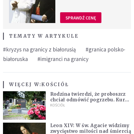
SPRAWDŹ CENĘ
TEMATY W ARTYKULE
#kryzys na granicy z białorusią
#granica polsko-
białoruska
#imigranci na granicy
WIĘCEJ W:
KOŚCIÓŁ
Rodzina twierdzi, że proboszcz
chciał odmówić pogrzebu. Kuria
zapowiada wyjaśnienia
KOŚCIÓŁ
Leon XIV: W św. Agacie widzimy
zwycięstwo miłości nad śmiercią