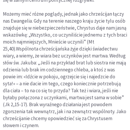
Możemy mieć różne poglądy, jednak jako chrześcijan łączy
nas Ewangelia. Gdy na terenie naszego kraju życie tylu osób
znajduje się w niebezpieczeństwie, Chrystus daje nam jasną
wskazówkę: „Wszystko, co uczyniliście jednemu z tych braci
moich najmniejszych, Mnieście uczynili” (Mt
25,40).Wspólnota chrześcijańska żyje dzięki świadectwu
wiary, a wiemy, że wiara bez uczynków jest martwa. Według
słów św. Jakuba: „Jeśli na przykład brat lub siostra nie mają
odzienia lub brak im codziennego chleba, a ktoś z was
powie im: «Idźcie w pokoju, ogrzejcie się i najedzcie do
syta!» – a nie dacie im tego, czego koniecznie potrzebują
dla ciała – to na co się to przyda? Tak też i wiara, jeśli nie
byłaby połączona z uczynkami, martwa jest sama w sobie”
(Jk 2,15-17). Brak wyraźnego działania jest powodem
zgorszenia tak wewnątrz, jak i na zewnątrz wspólnoty. Jako
chrześcijanie chcemy opowiedzieć się za Chrystusem
słowem i czynem.