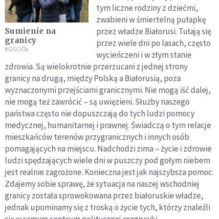
tym liczne rodziny z dziećmi,
zwabieni w śmiertelną pułapkę
przez władze Białorusi. Tułają się
Sumienie na
granicy
przez wiele dni po lasach, często
KOŚCIÓŁ
wycieńczeni i w złym stanie
zdrowia. Są wielokrotnie przerzucani z jednej strony
granicy na drugą, między Polską a Białorusią, poza
wyznaczonymi przejściami granicznymi. Nie mogą iść dalej,
nie mogą też zawrócić – są uwięzieni. Służby naszego
państwa często nie dopuszczają do tych ludzi pomocy
medycznej, humanitarnej i prawnej. Świadczą o tym relacje
mieszkańców terenów przygranicznych i innych osób
pomagających na miejscu. Nadchodzi zima – życie i zdrowie
ludzi spędzających wiele dni w puszczy pod gołym niebem
jest realnie zagrożone. Konieczna jest jak najszybsza pomoc.
Zdajemy sobie sprawę, że sytuacja na naszej wschodniej
granicy została sprowokowana przez białoruskie władze,
jednak upominamy się z troską o życie tych, którzy znaleźli
się w samym centrum politycznej rozgrywki.