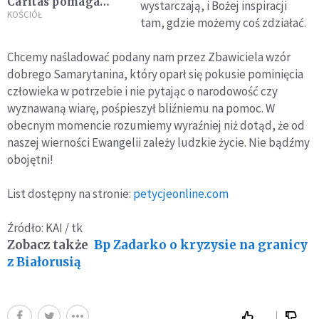
Caritas pomaga
wystarczają, i Bożej inspiracji
polskim żołnierzom
KOŚCIÓŁ
tam, gdzie możemy coś zdziałać.
i Straży Granicznej
Chcemy naśladować podany nam przez Zbawiciela wzór
dobrego Samarytanina, który oparł się pokusie pominięcia
człowieka w potrzebie i nie pytając o narodowość czy
wyznawaną wiarę, pośpieszył bliźniemu na pomoc. W
obecnym momencie rozumiemy wyraźniej niż dotąd, że od
naszej wierności Ewangelii zależy ludzkie życie. Nie bądźmy
obojętni!
List dostępny na stronie:
petycjeonline.com
Źródło: KAI / tk
Zobacz także
Bp Zadarko o kryzysie na granicy
z Białorusią