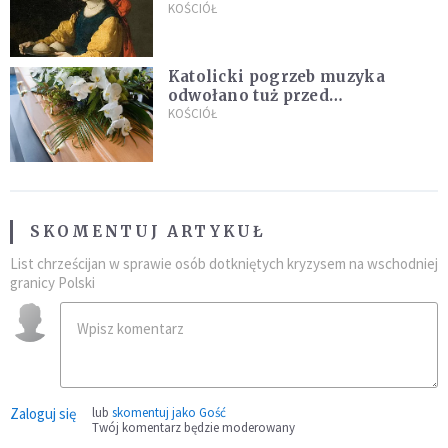
KOŚCIÓŁ
Katolicki pogrzeb muzyka
odwołano tuż przed
uroczystością. Powodem była
KOŚCIÓŁ
przynależność do masonerii
SKOMENTUJ ARTYKUŁ
List chrześcijan w sprawie osób dotkniętych kryzysem na wschodniej
granicy Polski
Zaloguj się
lub
skomentuj jako Gość
Twój komentarz będzie moderowany