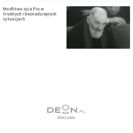
Modlitwa ojca Pio w
trudnych i beznadziejnych
sytuacjach