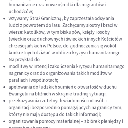
humanitarne oraz nowe ośrodki dla migrantów i
uchodźców;
wzywamy Straż Graniczną, by zaprzestała odsyłania
ludzi z powrotem do lasu. Zachęcamy siostry i braci w
wierze: katolików, w tym biskupów, księży i osoby
świeckie oraz duchownych i świeckich innych Kościołów
chrześcijańskich w Polsce, do zjednoczenia się wokół
konkretnych działań w obliczu kryzysu humanitarnego.
Na przykład do:
modlitwy w intencji zakończenia kryzysu humanitarnego
na granicy oraz do organizowania takich modlitw w
parafiach i wspólnotach;
apelowania do ludzkich sumień o otwartość w duchu
Ewangelii na bliźnich w skrajnie trudnej sytuacji;
przekazywania rzetelnych wiadomości od osób i
organizacji bezpośrednio pomagających na granicy tym,
którzy nie mają dostępu do takich informacji;
organizowania pomocy materialnej – zbiórek pieniędzy i
potrzebnych rzeczy;