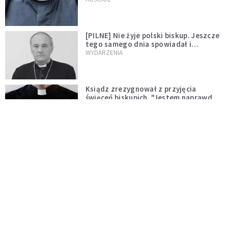
[PILNE] Nie żyje polski biskup. Jeszcze
tego samego dnia spowiadał i
sprawował Mszę świętą
WYDARZENIA
Ksiądz zrezygnował z przyjęcia
święceń biskupich. "Jestem naprawdę
niegodny"
WYDARZENIA
Karmelitanka utonęła, ratując
współsiostry. "To był jej ostatni gest
miłości"
WYDARZENIA
Śpiewający ksiądz podbija internet.
"Chcę go na swoim ślubie"
WYDARZENIA