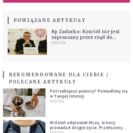
POWIĄZANE ARTYKUŁY
Bp Zadarko: Kościół nie jest
zapraszany przez rząd do
rozmów ws. migrantów
KOŚCIÓŁ
REKOMENDOWANE DLA CIEBIE /
POLECANE ARTYKUŁY
Potrzebujesz pomocy? Pomodlimy się
w Twojej intencji
KOŚCIÓŁ
W dzień odprawiał Mszę, w nocy
prowadził drugie życie. Przełożony
kazał mu opuścić zakon
KOŚCIÓŁ