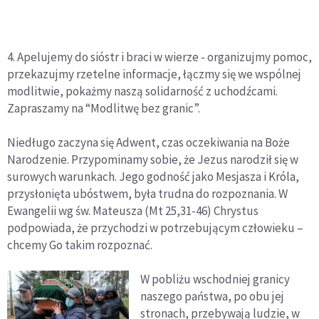
4. Apelujemy do sióstr i braci w wierze - organizujmy pomoc,
przekazujmy rzetelne informacje, łączmy się we wspólnej
modlitwie, pokażmy naszą solidarność z uchodźcami.
Zapraszamy na “Modlitwę bez granic”.
Niedługo zaczyna się Adwent, czas oczekiwania na Boże
Narodzenie. Przypominamy sobie, że Jezus narodził się w
surowych warunkach. Jego godność jako Mesjasza i Króla,
przysłonięta ubóstwem, była trudna do rozpoznania. W
Ewangelii wg św. Mateusza (Mt 25,31-46) Chrystus
podpowiada, że przychodzi w potrzebującym człowieku –
chcemy Go takim rozpoznać.
W pobliżu wschodniej granicy
naszego państwa, po obu jej
stronach, przebywają ludzie, w