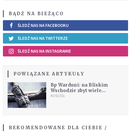
BĄDŹ NA BIEŻĄCO
ŚLEDŹ NAS NA FACEBOOKU
ŚLEDŹ NAS NA TWITTERZE
ŚLEDŹ NAS NA INSTAGRAMIE
POWIĄZANE ARTYKUŁY
Bp Warduni: na Bliskim
Wschodzie zbyt wiele
współczesnych Golgot
KOŚCIÓŁ
REKOMENDOWANE DLA CIEBIE /