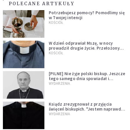
POLECANE ARTYKUŁY
Potrzebujesz pomocy? Pomodlimy się
w Twojej intencji
KOŚCIÓŁ
W dzień odprawiał Mszę, w nocy
prowadził drugie życie. Przełożony
kazał mu opuścić zakon
KOŚCIÓŁ
[PILNE] Nie żyje polski biskup. Jeszcze
tego samego dnia spowiadał i
sprawował Mszę świętą
WYDARZENIA
Ksiądz zrezygnował z przyjęcia
święceń biskupich. "Jestem naprawdę
niegodny"
WYDARZENIA