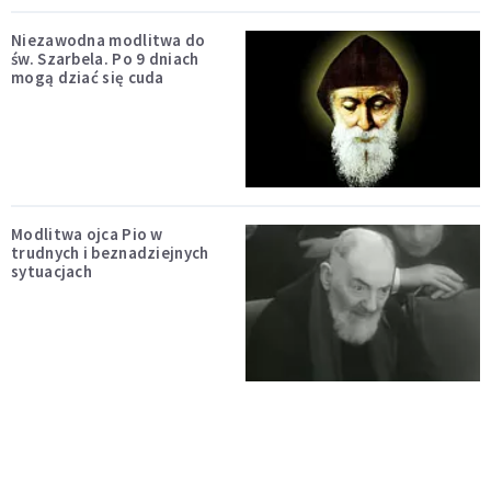
Niezawodna modlitwa do
św. Szarbela. Po 9 dniach
mogą dziać się cuda
Modlitwa ojca Pio w
trudnych i beznadziejnych
sytuacjach