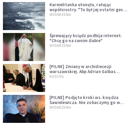
Karmelitanka utonęła, ratując
współsiostry. "To był jej ostatni gest
miłości"
WYDARZENIA
Śpiewający ksiądz podbija internet.
"Chcę go na swoim ślubie"
WYDARZENIA
[PILNE] Zmiany w archidiecezji
warszawskiej. Abp Adrian Galbas
wręczył dekrety nowym proboszczom
KOŚCIÓŁ
[PILNE] Podjęto kroki ws. księdza
Sawielewicza. Nie zobaczymy go w
mediach
WYDARZENIA