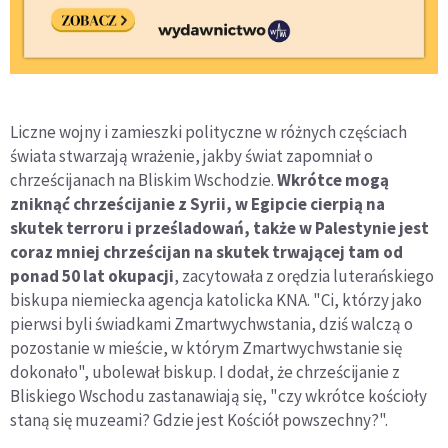
Liczne wojny i zamieszki polityczne w różnych częściach
świata stwarzają wrażenie, jakby świat zapomniał o
chrześcijanach na Bliskim Wschodzie.
Wkrótce mogą
zniknąć chrześcijanie z Syrii, w Egipcie cierpią na
skutek terroru i prześladowań, także w Palestynie jest
coraz mniej chrześcijan na skutek trwającej tam od
ponad 50 lat okupacji
, zacytowała z orędzia luterańskiego
biskupa niemiecka agencja katolicka KNA. "Ci, którzy jako
pierwsi byli świadkami Zmartwychwstania, dziś walczą o
pozostanie w mieście, w którym Zmartwychwstanie się
dokonało", ubolewał biskup. I dodał, że chrześcijanie z
Bliskiego Wschodu zastanawiają się, "czy wkrótce kościoły
staną się muzeami? Gdzie jest Kościół powszechny?".