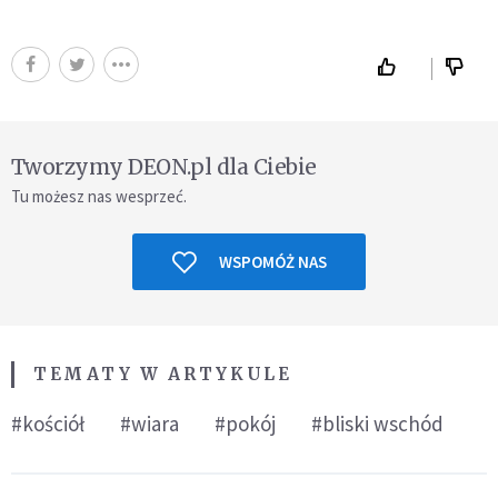
Tworzymy DEON.pl dla Ciebie
Tu możesz nas wesprzeć.
WSPOMÓŻ NAS
TEMATY W ARTYKULE
#kościół
#wiara
#pokój
#bliski wschód