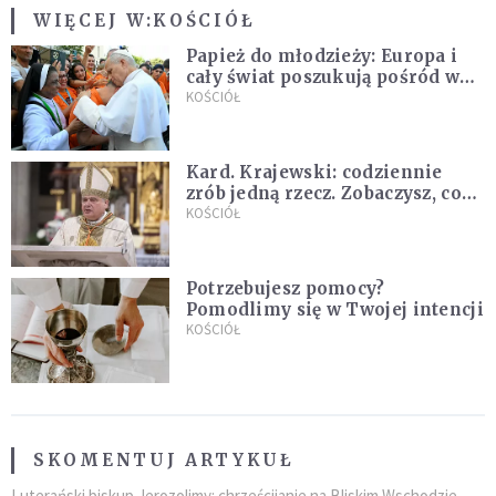
WIĘCEJ W:
KOŚCIÓŁ
Papież do młodzieży: Europa i
cały świat poszukują pośród was
nowych świętych
KOŚCIÓŁ
Kard. Krajewski: codziennie
zrób jedną rzecz. Zobaczysz, co
stanie się z twoim życiem
KOŚCIÓŁ
Potrzebujesz pomocy?
Pomodlimy się w Twojej intencji
KOŚCIÓŁ
SKOMENTUJ ARTYKUŁ
Luterański biskup Jerozolimy: chrześcijanie na Bliskim Wschodzie