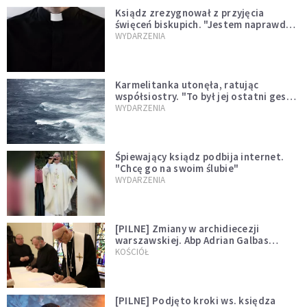
Ksiądz zrezygnował z przyjęcia
święceń biskupich. "Jestem naprawdę
niegodny"
WYDARZENIA
Karmelitanka utonęła, ratując
współsiostry. "To był jej ostatni gest
miłości"
WYDARZENIA
Śpiewający ksiądz podbija internet.
"Chcę go na swoim ślubie"
WYDARZENIA
[PILNE] Zmiany w archidiecezji
warszawskiej. Abp Adrian Galbas
wręczył dekrety nowym proboszczom
KOŚCIÓŁ
[PILNE] Podjęto kroki ws. księdza