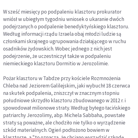
W sześć miesięcy po podpaleniu klasztoru prokurator
wniósł w ubiegłym tygodniu wniosek o ukaranie dwóch
podejrzanych o podpalenie benedyktyńskiego klasztoru.
Według informacji rządu Izraela obaj młodzi ludzie są
członkami skrajnego ugrupowania działającego w ruchu
osadników żydowskich. Wobec jednego z nich jest
podejrzenie, że uczestniczył także w podpaleniu
niemieckiego klasztoru Dormitio w Jerozolimie.
Pożar klasztoru w Tabdze przy kościele Rozmnożenia
Chleba nad Jeziorem Galilejskim, jaki wybuchł 18 czerwca
na skutek podpalenia, zniszczył w znacznym stopniu
południowe skrzydło klasztoru zbudowanego w 2012 r. i
spowodował milionowe straty. Według byłego łacińskiego
patriarchy Jerozolimy, abp. Michela Sabbaha, powstałe
straty są poważne, ale chodziło nie tylko o wyrządzenie
szkód materialnych. Ogień podłożono bowiem w
klasztorze, a "to oznacza, że chciano wyrządzić szkodę