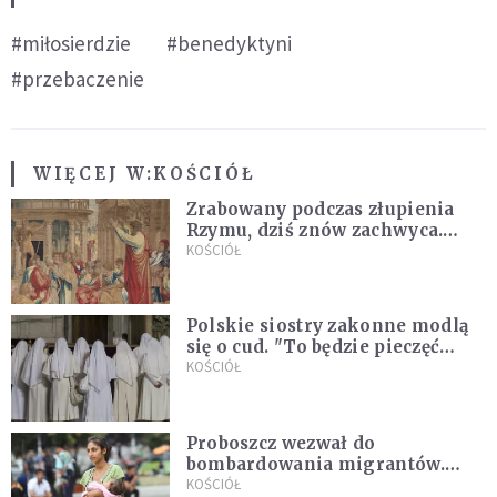
#miłosierdzie
#benedyktyni
#przebaczenie
WIĘCEJ W:
KOŚCIÓŁ
Zrabowany podczas złupienia
Rzymu, dziś znów zachwyca.
Wyjątkowy arras w Castel
KOŚCIÓŁ
Gandolfo
Polskie siostry zakonne modlą
się o cud. "To będzie pieczęć
Pana Boga dla naszej wiary"
KOŚCIÓŁ
Proboszcz wezwał do
bombardowania migrantów.
"Masowy ogień przeciwko
KOŚCIÓŁ