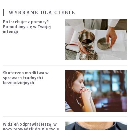
WYBRANE DLA CIEBIE
Potrzebujesz pomocy?
Pomodlimy się w Twojej
intencji
Skuteczna modlitwa w
sprawach trudnych i
beznadziejnych
W dzień odprawiał Mszę, w
nocy prowadził drugie życie.