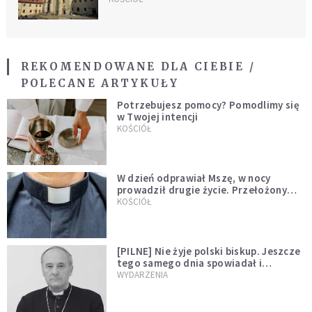
REKOMENDOWANE DLA CIEBIE /
POLECANE ARTYKUŁY
Potrzebujesz pomocy? Pomodlimy się
w Twojej intencji
KOŚCIÓŁ
W dzień odprawiał Mszę, w nocy
prowadził drugie życie. Przełożony
kazał mu opuścić zakon
KOŚCIÓŁ
[PILNE] Nie żyje polski biskup. Jeszcze
tego samego dnia spowiadał i
sprawował Mszę świętą
WYDARZENIA