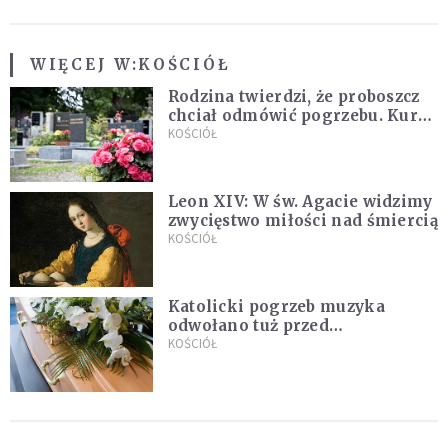
WIĘCEJ W:
KOŚCIÓŁ
Rodzina twierdzi, że proboszcz
chciał odmówić pogrzebu. Kuria
zapowiada wyjaśnienia
KOŚCIÓŁ
Leon XIV: W św. Agacie widzimy
zwycięstwo miłości nad śmiercią
KOŚCIÓŁ
Katolicki pogrzeb muzyka
odwołano tuż przed
uroczystością. Powodem była
KOŚCIÓŁ
przynależność do masonerii