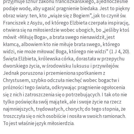
przyjmuje sznur zakonu franciszkańskiego, a jednocześnie
podaje wodę, aby ugasić pragnienie biedaka. Jest to piękny
obraz wiary: ten, kto „wiąże się z Bogiem”, jak to czynił św.
Franciszek z Asyżu, od którego Elżbieta czerpała inspirację,
otwiera się na miłosierdzie wobec ubogich, bo „jeśliby ktoś
mówił: «Miłuję Boga», a brata swego nienawidził, jest
kłamcą, albowiem kto nie miłuje brata swego, którego
widzi, nie może miłować Boga, którego nie widzi” (1 J 4, 20).
Święta Elżbieta, królewska córka, dorastała w przepychu
dworskiego życia, w środowisku luksusu i przywilejów.
Jednak poruszona i przemieniona spotkaniem z
Chrystusem, szybko odczuła niechęć wobec bogactw i
próżności tego świata, odkrywając pragnienie ogołocenia
się z nich i zatroszczenia się o potrzebujących. I tak oto nie
tylko poświęciła swój majątek, ale i swoje życie na rzecz
najmniejszych, trędowatych, chorych; do tego stopnia, że
troszczyła się o nich osobiście i nosiła w swoich ramionach.
To jest właśnie język miłosierdzia.