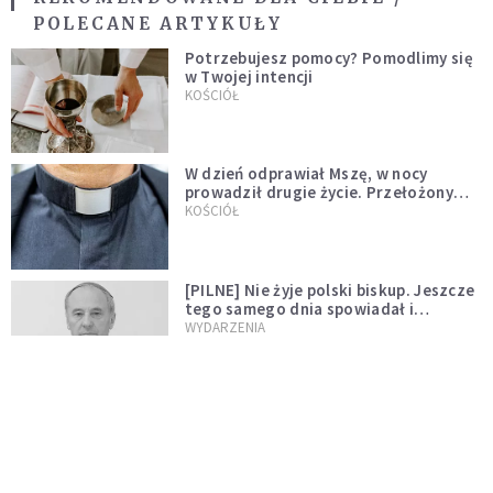
POLECANE ARTYKUŁY
Potrzebujesz pomocy? Pomodlimy się
w Twojej intencji
KOŚCIÓŁ
W dzień odprawiał Mszę, w nocy
prowadził drugie życie. Przełożony
kazał mu opuścić zakon
KOŚCIÓŁ
[PILNE] Nie żyje polski biskup. Jeszcze
tego samego dnia spowiadał i
sprawował Mszę świętą
WYDARZENIA
Ksiądz zrezygnował z przyjęcia
święceń biskupich. "Jestem naprawdę
niegodny"
WYDARZENIA