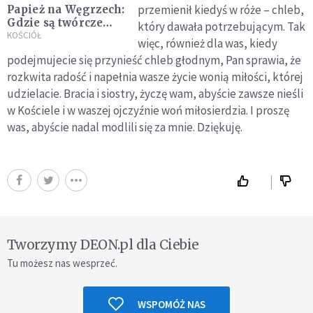
przemienił kiedyś w róże – chleb,
Papież na Węgrzech:
Gdzie są twórcze
który dawała potrzebującym. Tak
wysiłki na rzecz
KOŚCIÓŁ
więc, również dla was, kiedy
pokoju?
podejmujecie się przynieść chleb głodnym, Pan sprawia, że
rozkwita radość i napełnia wasze życie wonią miłości, której
udzielacie. Bracia i siostry, życzę wam, abyście zawsze nieśli
w Kościele i w waszej ojczyźnie woń miłosierdzia. I proszę
was, abyście nadal modlili się za mnie. Dziękuję.
Tworzymy DEON.pl dla Ciebie
Tu możesz nas wesprzeć.
WSPOMÓŻ NAS