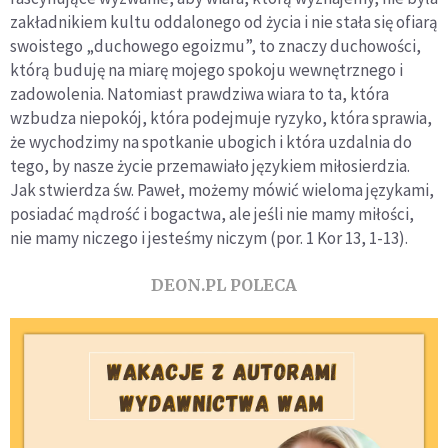
zakładnikiem kultu oddalonego od życia i nie stała się ofiarą
swoistego „duchowego egoizmu”, to znaczy duchowości,
którą buduję na miarę mojego spokoju wewnętrznego i
zadowolenia. Natomiast prawdziwa wiara to ta, która
wzbudza niepokój, która podejmuje ryzyko, która sprawia,
że wychodzimy na spotkanie ubogich i która uzdalnia do
tego, by nasze życie przemawiało językiem miłosierdzia.
Jak stwierdza św. Paweł, możemy mówić wieloma językami,
posiadać mądrość i bogactwa, ale jeśli nie mamy miłości,
nie mamy niczego i jesteśmy niczym (por. 1 Kor 13, 1-13).
DEON.PL POLECA