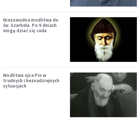
Niezawodna modlitwa do
św. Szarbela. Po 9 dniach
mogą dziać się cuda
Modlitwa ojca Pio w
trudnych i beznadziejnych
sytuacjach