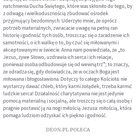
natchnienia Ducha Świętego, które was skłoniło do tego, by
z odwagą i wielkodusznością zbudować ośrodek
przyjmujący bezdomnych. Uderzyło mnie, że oprócz
potrzeb materialnych, zwracacie uwagę na pełną ran
historię i godność tych osób, troszcząc się o zaradzenie ich
samotności, o ich walkę o to, by czuć się miłowanymi i
akceptowanymi w świecie. Anna nam powiedziała, że „to
Jezus, żywe Słowo, uzdrawia ich serca i ich relacje,
ponieważ osoba odbudowuje się od wewnątrz”; to znaczy,
że odradza się, gdy doświadcza, że w oczach Boga jest
miłowana i błogosławiona. Dotyczy to całego Kościoła: nie
wystarczy dawać chleb, który karmi żołądek, trzeba karmić
ludzkie serca! Działalność charytatywna nie jest jedynie
pomocą materialną i socjalną, ale troszczy się o całą osobę i
pragnie postawić ją na nogi miłością Jezusa: miłością, która
pomaga ludziom odzyskać ich piękno i godność.
DEON.PL POLECA