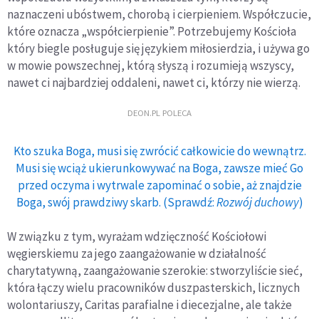
naznaczeni ubóstwem, chorobą i cierpieniem. Współczucie,
które oznacza „współcierpienie”. Potrzebujemy Kościoła
który biegle posługuje się językiem miłosierdzia, i używa go
w mowie powszechnej, którą słyszą i rozumieją wszyscy,
nawet ci najbardziej oddaleni, nawet ci, którzy nie wierzą.
DEON.PL POLECA
Kto szuka Boga, musi się zwrócić całkowicie do wewnątrz.
Musi się wciąż ukierunkowywać na Boga, zawsze mieć Go
przed oczyma i wytrwale zapominać o sobie, aż znajdzie
Boga, swój prawdziwy skarb. (Sprawdź:
Rozwój duchowy
)
W związku z tym, wyrażam wdzięczność Kościołowi
węgierskiemu za jego zaangażowanie w działalność
charytatywną, zaangażowanie szerokie: stworzyliście sieć,
która łączy wielu pracowników duszpasterskich, licznych
wolontariuszy, Caritas parafialne i diecezjalne, ale także