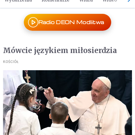
Radio DEON Modlitwa
Mówcie językiem miłosierdzia
KOŚCIÓŁ