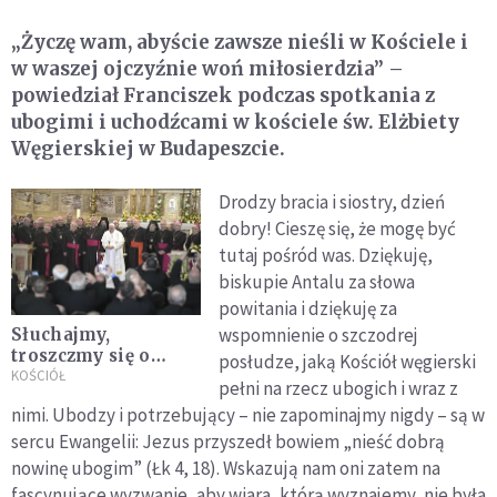
„Życzę wam, abyście zawsze nieśli w Kościele i
w waszej ojczyźnie woń miłosierdzia” –
powiedział Franciszek podczas spotkania z
ubogimi i uchodźcami w kościele św. Elżbiety
Węgierskiej w Budapeszcie.
Drodzy bracia i siostry, dzień
dobry! Cieszę się, że mogę być
tutaj pośród was. Dziękuję,
biskupie Antalu za słowa
powitania i dziękuję za
wspomnienie o szczodrej
Słuchajmy,
troszczmy się o
posłudze, jaką Kościół węgierski
najsłabszych,
KOŚCIÓŁ
pełni na rzecz ubogich i wraz z
odważnie dawajmy
nimi. Ubodzy i potrzebujący – nie zapominajmy nigdy – są w
świadectwo
sercu Ewangelii: Jezus przyszedł bowiem „nieść dobrą
nowinę ubogim” (Łk 4, 18). Wskazują nam oni zatem na
fascynujące wyzwanie, aby wiara, którą wyznajemy, nie była