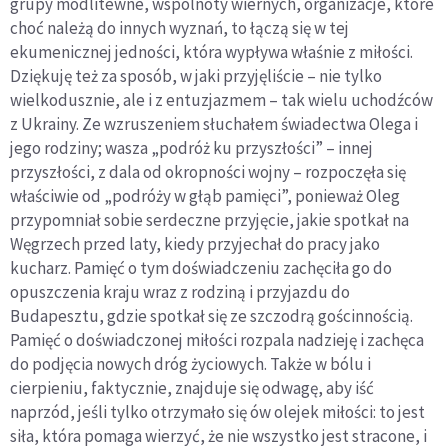
grupy modlitewne, wspólnoty wiernych, organizacje, które
choć należą do innych wyznań, to łączą się w tej
ekumenicznej jedności, która wypływa właśnie z miłości.
Dziękuję też za sposób, w jaki przyjęliście – nie tylko
wielkodusznie, ale i z entuzjazmem – tak wielu uchodźców
z Ukrainy. Ze wzruszeniem słuchałem świadectwa Olega i
jego rodziny; wasza „podróż ku przyszłości” – innej
przyszłości, z dala od okropności wojny – rozpoczęła się
właściwie od „podróży w głąb pamięci”, ponieważ Oleg
przypomniał sobie serdeczne przyjęcie, jakie spotkał na
Węgrzech przed laty, kiedy przyjechał do pracy jako
kucharz. Pamięć o tym doświadczeniu zachęciła go do
opuszczenia kraju wraz z rodziną i przyjazdu do
Budapesztu, gdzie spotkał się ze szczodrą gościnnością.
Pamięć o doświadczonej miłości rozpala nadzieję i zachęca
do podjęcia nowych dróg życiowych. Także w bólu i
cierpieniu, faktycznie, znajduje się odwagę, aby iść
naprzód, jeśli tylko otrzymało się ów olejek miłości: to jest
siła, która pomaga wierzyć, że nie wszystko jest stracone, i