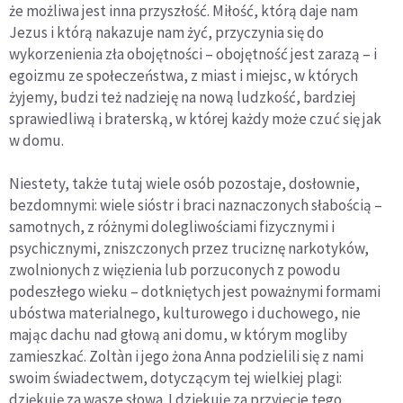
że możliwa jest inna przyszłość. Miłość, którą daje nam
Jezus i którą nakazuje nam żyć, przyczynia się do
wykorzenienia zła obojętności – obojętność jest zarazą – i
egoizmu ze społeczeństwa, z miast i miejsc, w których
żyjemy, budzi też nadzieję na nową ludzkość, bardziej
sprawiedliwą i braterską, w której każdy może czuć się jak
w domu.
Niestety, także tutaj wiele osób pozostaje, dosłownie,
bezdomnymi: wiele sióstr i braci naznaczonych słabością –
samotnych, z różnymi dolegliwościami fizycznymi i
psychicznymi, zniszczonych przez truciznę narkotyków,
zwolnionych z więzienia lub porzuconych z powodu
podeszłego wieku – dotkniętych jest poważnymi formami
ubóstwa materialnego, kulturowego i duchowego, nie
mając dachu nad głową ani domu, w którym mogliby
zamieszkać. Zoltàn i jego żona Anna podzielili się z nami
swoim świadectwem, dotyczącym tej wielkiej plagi:
dziękuję za wasze słowa. I dziękuję za przyjęcie tego