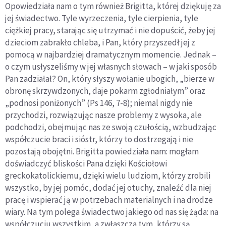
Opowiedziała nam o tym również Brigitta, której dziękuję za
jej świadectwo. Tyle wyrzeczenia, tyle cierpienia, tyle
ciężkiej pracy, starając się utrzymać i nie dopuścić, żeby jej
dzieciom zabrakło chleba, i Pan, który przyszedł jej z
pomocą w najbardziej dramatycznym momencie. Jednak –
o czym usłyszeliśmy w jej własnych słowach – w jaki sposób
Pan zadziałał? On, który słyszy wołanie ubogich, „bierze w
obronę skrzywdzonych, daje pokarm zgłodniałym” oraz
„podnosi poniżonych” (Ps 146, 7-8); niemal nigdy nie
przychodzi, rozwiązując nasze problemy z wysoka, ale
podchodzi, obejmując nas ze swoją czułością, wzbudzając
współczucie braci i sióstr, którzy to dostrzegają i nie
pozostają obojętni. Brigitta powiedziała nam: mogłam
doświadczyć bliskości Pana dzięki Kościołowi
greckokatolickiemu, dzięki wielu ludziom, którzy zrobili
wszystko, by jej pomóc, dodać jej otuchy, znaleźć dla niej
pracę i wspierać ją w potrzebach materialnych i na drodze
wiary. Na tym polega świadectwo jakiego od nas się żąda: na
współczuciu wszystkim, a zwłaszcza tym, którzy są