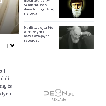
d
modlitwa do św.
Szarbela. Po 9
dniach mogą dziać
się cuda
Modlitwa ojca Pio
w trudnych i
beznadziejnych
sytuacjach
o
o 1
dali
ię, że
odych