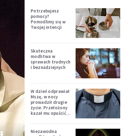
Potrzebujesz
pomocy?
Pomodlimy się w
Twojej intencji
Skuteczna
modlitwa w
sprawach trudnych
i beznadziejnych
W dzień odprawiał
Mszę, w nocy
prowadził drugie
życie. Przełożony
kazał mu opuścić
zakon
Niezawodna