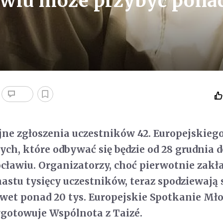
awiu może przybyć pona
ne zgłoszenia uczestników 42. Europejskieg
ch, które odbywać się będzie od 28 grudnia d
cławiu. Organizatorzy, choć pierwotnie zakła
astu tysięcy uczestników, teraz spodziewają s
wet ponad 20 tys. Europejskie Spotkanie Mł
ygotowuje Wspólnota z Taizé.