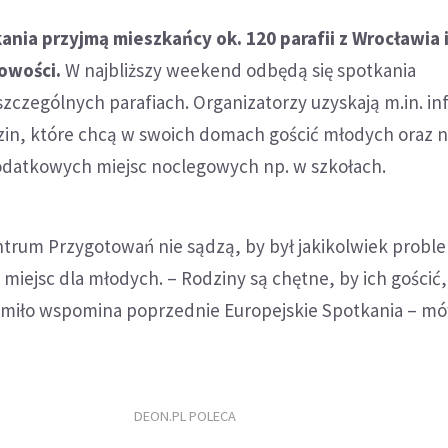
nia przyjmą mieszkańcy ok. 120 parafii z Wrocławia 
owości.
W najbliższy weekend odbędą się spotkania
zczególnych parafiach. Organizatorzy uzyskają m.in. in
dzin, które chcą w swoich domach gościć młodych oraz 
odatkowych miejsc noclegowych np. w szkołach.
ntrum Przygotowań nie sądzą, by był jakikolwiek probl
 miejsc dla młodych. – Rodziny są chętne, by ich gościć,
e miło wspomina poprzednie Europejskie Spotkania – m
DEON.PL POLECA