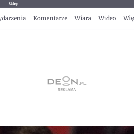
g
Sklep
Wię
darzenia
Komentarze
Wiara
Wideo