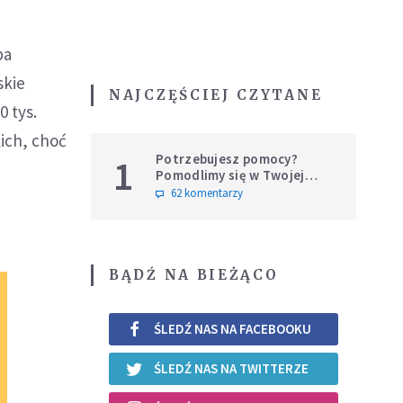
ba
skie
NAJCZĘŚCIEJ CZYTANE
0 tys.
ich, choć
Potrzebujesz pomocy?
1
Pomodlimy się w Twojej
intencji
62 komentarzy
BĄDŹ NA BIEŻĄCO
ŚLEDŹ NAS NA FACEBOOKU
ŚLEDŹ NAS NA TWITTERZE