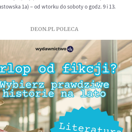
astowska 1a) – od wtorku do soboty o godz. 9 i 13.
DEON.PL POLECA