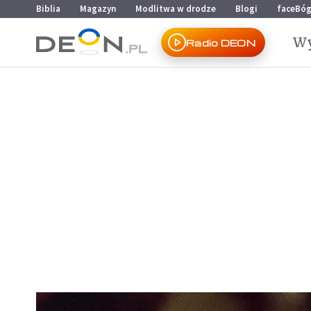
Przejdź do menu głównego
Przejdź do treści
Biblia
Magazyn
Modlitwa w drodze
Blogi
faceBó
Wy
Radio DEON