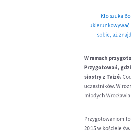
Kto szuka Bo
ukierunkowywać n
sobie, aż znaj
W ramach przygoto
Przygotowań, gdzie
siostry z Taizé.
Cod
uczestników. W roz
młodych Wrocławia
Przygotowaniom tow
20:15 w kościele św