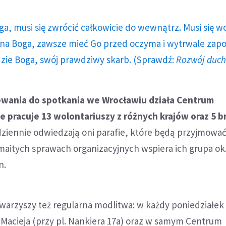
ga, musi się zwrócić całkowicie do wewnątrz. Musi się w
a Boga, zawsze mieć Go przed oczyma i wytrwale zap
dzie Boga, swój prawdziwy skarb. (Sprawdź:
Rozwój duc
wania do spotkania we Wrocławiu działa Centrum
 pracuje 13 wolontariuszy z różnych krajów oraz 5 bra
ziennie odwiedzają oni parafie, które będą przyjmowa
maitych sprawach organizacyjnych wspiera ich grupa ok.
n.
arzyszy też regularna modlitwa: w każdy poniedziałek 
. Macieja (przy pl. Nankiera 17a) oraz w samym Centrum