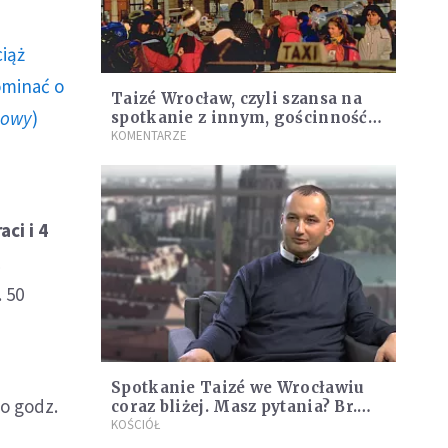
ciąż
ominać o
Taizé Wrocław, czyli szansa na
howy
)
spotkanie z innym, gościnność i
odnowienie wiary
KOMENTARZE
ci i 4
ć
 50
Spotkanie Taizé we Wrocławiu
o godz.
coraz bliżej. Masz pytania? Br.
Wojtek odpowiada w czacie na
KOŚCIÓŁ
żywo