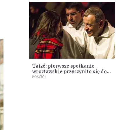
Taizé: pierwsze spotkanie
wrocławskie przyczyniło się do
obalenia murów
KOŚCIÓŁ