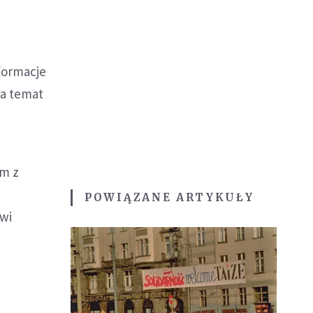
i
formacje
na temat
em z
POWIĄZANE ARTYKUŁY
ówi