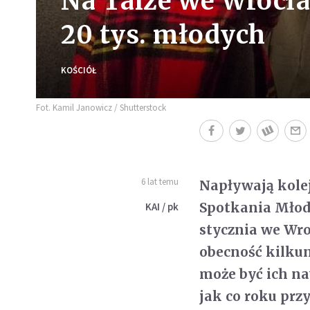
Na Taizé we Wrocł
20 tys. młodych
KOŚCIÓŁ
Fot. Kamil Janowicz / Shutterstock
6 lat temu
Napływają kolej
Spotkania Młody
KAI / pk
stycznia we Wro
obecność kilkun
może być ich na
jak co roku prz