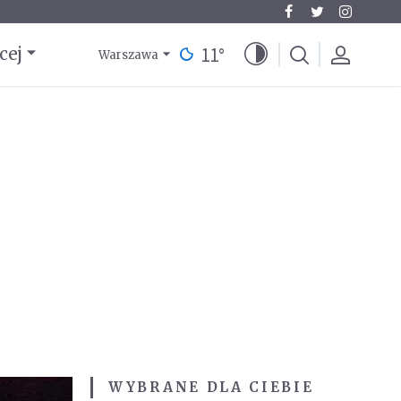
11
°
cej
Warszawa
WYBRANE DLA CIEBIE