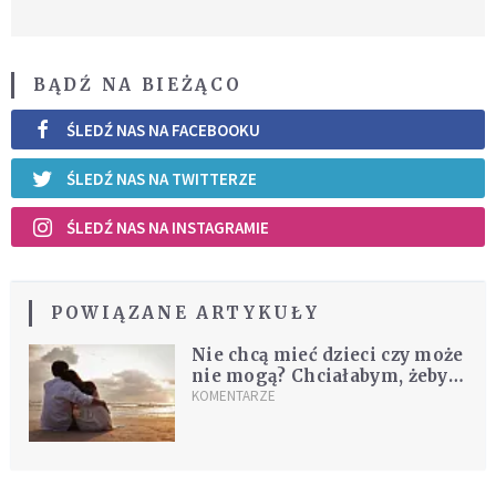
BĄDŹ NA BIEŻĄCO
ŚLEDŹ NAS NA FACEBOOKU
ŚLEDŹ NAS NA TWITTERZE
ŚLEDŹ NAS NA INSTAGRAMIE
POWIĄZANE ARTYKUŁY
Nie chcą mieć dzieci czy może
nie mogą? Chciałabym, żeby o
tym więcej mówił mój Kościół
KOMENTARZE