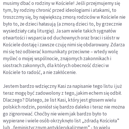
musimy dbać o rodziny w Kościele! Jeśli przejmujemy się
tym, by rodziny chronić przed ideologiami i atakami, to
troszczmy się, by największą zmorą rodziców w Kościele nie
było to, że dzieci hałasują (a zmorą dzieci to, by grzecznie
wysiedziały całą liturgię). Ja sam wiele takich sygnałów
otwartości i wsparcia od duchownych oraz braci i sióstr w
Kościele dostaję i zawsze czuję nimi się obdarowany. Zdarza
mi się też odbierać komunikaty przeciwne – wtedy wolę
myśleć o mojej wspólnocie, znajomych zakonnikach i
siostrach zakonnych, dla których obecność dzieci w
Kościele to radość, a nie zakłócenie.
Jestem bardzo wdzięczny Kasi za napisanie tego listu i już
teraz mogę być zadowolony z tego, jakim echem się odbił.
Dlaczego? Dlatego, że list Kasi, który jest głosem wielu
polskich rodzin, poniósł się bardzo daleko i teraz nie można
go zignorować. Choćby nie wiem jak bardzo było to
wypierane i wiele osób okrzyknęło list „zdradą Kościoła”
lub „feministycznym antyklerykalizmem” - to wielu