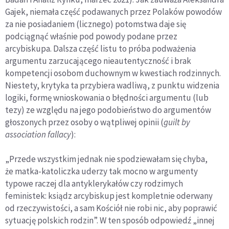
Gajek, niemała część podawanych przez Polaków powodów
za nie posiadaniem (licznego) potomstwa daje się
podciągnąć właśnie pod powody podane przez
arcybiskupa. Dalsza część listu to próba podważenia
argumentu zarzucającego nieautentyczność i brak
kompetencji osobom duchownym w kwestiach rodzinnych.
Niestety, krytyka ta przybiera wadliwą, z punktu widzenia
logiki, formę wnioskowania o błędności argumentu (lub
tezy) ze względu na jego podobieństwo do argumentów
głoszonych przez osoby o wątpliwej opinii (
guilt by
association fallacy
):
„Przede wszystkim jednak nie spodziewałam się chyba,
że matka-katoliczka uderzy tak mocno w argumenty
typowe raczej dla antyklerykałów czy rodzimych
feministek: ksiądz arcybiskup jest kompletnie oderwany
od rzeczywistości, a sam Kościół nie robi nic, aby poprawić
sytuację polskich rodzin”. W ten sposób odpowiedź „innej