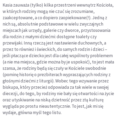
Kasia zauważa (tylko) kilka przestrzeni wewnątrz Kościoła,
w których rodziny mogą nie czuć się zrozumiane,
zaakceptowane, a co dopiero zaopiekowane(!). Jedną z
nich są, absolutnie podstawowe w wielu zwyczajnych
miejscach jak urzędy, galerie czy dworce, przystosowania
dla rodzin z małymi dziećmi: dostępne toalety czy
przewijaki. Inną rzeczą jest nastawienie duchownych, a
przez to również i świeckich, do samych rodzin i dzieci –
jeśli płaczące dziecko jest dla całej wspólnoty problemem
(a nie ma miejsca, gdzie można by je uspokoić), to jest mała
szansa, że rodziny będą się czuły w Kościele swobodnie
(pominę historię o prezbiterach wypraszających rodziny z
głośnymi dziećmi z liturgii). Wobec tego wzywanie przez
biskupa, który przecież odpowiada za tak wiele w swojej
diecezji, do tego, by rodziny nie bały się otwartości na życie
oraz utyskiwanie na niską dzietność przez złą kulturę
wygląda po prostu nieautentycznie. To jest, jak mi się
wydaje, główna myśl tego listu.