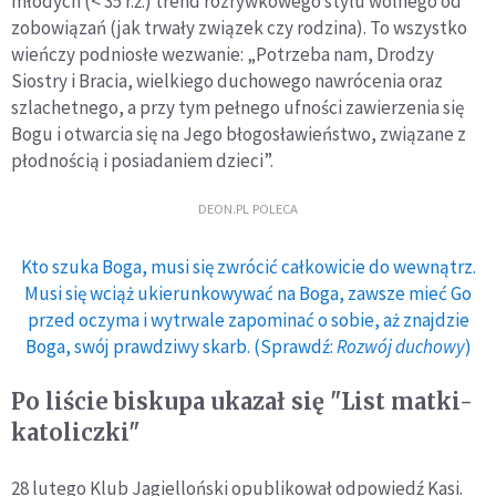
młodych (< 35 r.ż.) trend rozrywkowego stylu wolnego od
zobowiązań (jak trwały związek czy rodzina). To wszystko
wieńczy podniosłe wezwanie: „Potrzeba nam, Drodzy
Siostry i Bracia, wielkiego duchowego nawrócenia oraz
szlachetnego, a przy tym pełnego ufności zawierzenia się
Bogu i otwarcia się na Jego błogosławieństwo, związane z
płodnością i posiadaniem dzieci”.
DEON.PL POLECA
Kto szuka Boga, musi się zwrócić całkowicie do wewnątrz.
Musi się wciąż ukierunkowywać na Boga, zawsze mieć Go
przed oczyma i wytrwale zapominać o sobie, aż znajdzie
Boga, swój prawdziwy skarb. (Sprawdź:
Rozwój duchowy
)
Po liście biskupa ukazał się "List matki-
katoliczki"
28 lutego Klub Jagielloński opublikował odpowiedź Kasi.