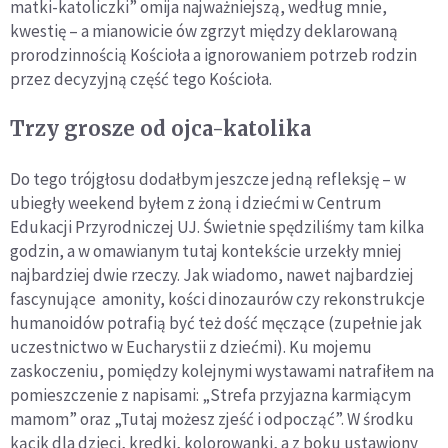
matki-katoliczki” omija najważniejszą, według mnie,
kwestię – a mianowicie ów zgrzyt między deklarowaną
prorodzinnością Kościoła a ignorowaniem potrzeb rodzin
przez decyzyjną część tego Kościoła.
Trzy grosze od ojca-katolika
Do tego trójgłosu dodałbym jeszcze jedną refleksję – w
ubiegły weekend byłem z żoną i dziećmi w Centrum
Edukacji Przyrodniczej UJ. Świetnie spędziliśmy tam kilka
godzin, a w omawianym tutaj kontekście urzekły mniej
najbardziej dwie rzeczy. Jak wiadomo, nawet najbardziej
fascynujące amonity, kości dinozaurów czy rekonstrukcje
humanoidów potrafią być też dość męczące (zupełnie jak
uczestnictwo w Eucharystii z dziećmi). Ku mojemu
zaskoczeniu, pomiędzy kolejnymi wystawami natrafiłem na
pomieszczenie z napisami: „Strefa przyjazna karmiącym
mamom” oraz „Tutaj możesz zjeść i odpocząć”. W środku
kącik dla dzieci, kredki, kolorowanki, a z boku ustawiony