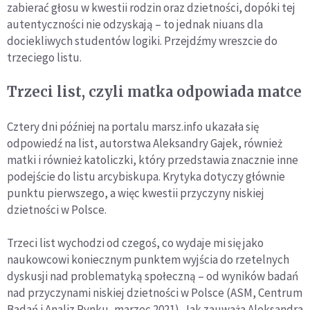
zabierać głosu w kwestii rodzin oraz dzietności, dopóki tej
autentyczności nie odzyskają – to jednak niuans dla
dociekliwych studentów logiki. Przejdźmy wreszcie do
trzeciego listu.
Trzeci list, czyli matka odpowiada matce
Cztery dni później na portalu marsz.info ukazała się
odpowiedź na list, autorstwa Aleksandry Gajek, również
matki i również katoliczki, który przedstawia znacznie inne
podejście do listu arcybiskupa. Krytyka dotyczy głównie
punktu pierwszego, a więc kwestii przyczyny niskiej
dzietności w Polsce.
Trzeci list wychodzi od czegoś, co wydaje mi się jako
naukowcowi koniecznym punktem wyjścia do rzetelnych
dyskusji nad problematyką społeczną – od wyników badań
nad przyczynami niskiej dzietności w Polsce (ASM, Centrum
Badań i Analiz Rynku, marzec 2021). Jak zauważa Aleksandra