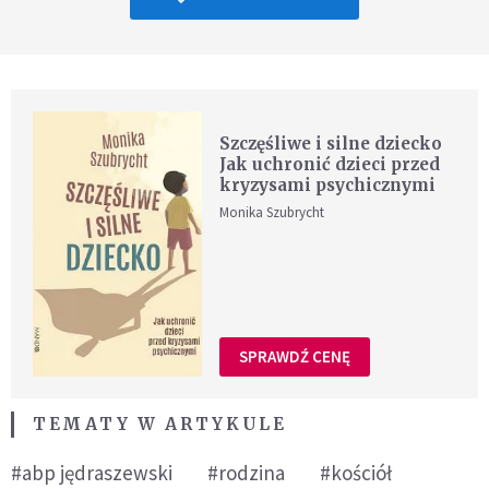
Szczęśliwe i silne dziecko
Jak uchronić dzieci przed
kryzysami psychicznymi
Monika Szubrycht
SPRAWDŹ CENĘ
TEMATY W ARTYKULE
#abp jędraszewski
#rodzina
#kościół