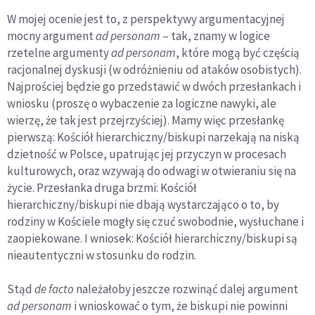
W mojej ocenie jest to, z perspektywy argumentacyjnej
mocny argument
ad personam
– tak, znamy w logice
rzetelne argumenty
ad personam
, które mogą być częścią
racjonalnej dyskusji (w odróżnieniu od ataków osobistych).
Najprościej będzie go przedstawić w dwóch przesłankach i
wniosku (proszę o wybaczenie za logiczne nawyki, ale
wierzę, że tak jest przejrzyściej). Mamy więc przesłankę
pierwszą: Kościół hierarchiczny/biskupi narzekają na niską
dzietność w Polsce, upatrując jej przyczyn w procesach
kulturowych, oraz wzywają do odwagi w otwieraniu się na
życie. Przesłanka druga brzmi: Kościół
hierarchiczny/biskupi nie dbają wystarczająco o to, by
rodziny w Kościele mogły się czuć swobodnie, wysłuchane i
zaopiekowane. I wniosek: Kościół hierarchiczny/biskupi są
nieautentyczni w stosunku do rodzin.
Stąd
de facto
należałoby jeszcze rozwinąć dalej argument
ad personam
i wnioskować o tym, że biskupi nie powinni