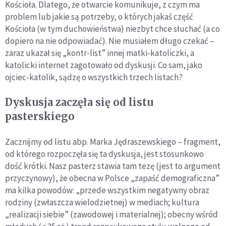
Kościoła. Dlatego, że otwarcie komunikuje, z czym ma
problem lub jakie są potrzeby, o których jakaś część
Kościoła (w tym duchowieństwa) niezbyt chce słuchać (a co
dopiero na nie odpowiadać). Nie musiałem długo czekać –
zaraz ukazał się „kontr-list” innej matki-katoliczki, a
katolicki internet zagotowało od dyskusji. Co sam, jako
ojciec-katolik, sądzę o wszystkich trzech listach?
Dyskusja zaczęła się od listu
pasterskiego
Zacznijmy od listu abp. Marka Jędraszewskiego – fragment,
od którego rozpoczęła się ta dyskusja, jest stosunkowo
dość krótki. Nasz pasterz stawia tam tezę (jest to argument
przyczynowy), że obecna w Polsce „zapaść demograficzna”
ma kilka powodów: „przede wszystkim negatywny obraz
rodziny (zwłaszcza wielodzietnej) w mediach; kultura
„realizacji siebie” (zawodowej i materialnej); obecny wśród