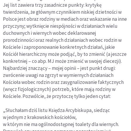
Jej list zawiera trzy zasadnicze punkty: krytykę
twierdzenia, że głównym czynnikiem niskiej dzietności w
Polsce jest obraz rodziny w mediach oraz wskazanie na inne
przyczyny; wytknięcie niespójności w działaniach wielu
duchownych i wiernych wobec deklarowanej
prorodzinności oraz realnych działaniach wobec rodzin w
Kościele i zaproponowanie konkretnych działań, jakie
Kościół hierarchiczny może podjąć, by to zmienić (a jeszcze
konkretniej – co abp. MJ może zmienić w swojej diecezji).
Najbardziej znaczący – mojej opinii – jest punkt drugi:
zwrócenie uwagi na zgrzyt w wymiernych działaniach
Kościoła wobec rodzin oraz zasygnalizowanie faktycznych
(wręcz fizjologicznych) potrzeb, które mają rodziny w
Kościele. Pozwólcie, że przytoczę tylko jeden cytat:
„Słuchałam dziś listu Księdza Arcybiskupa, siedząc
w jednym z krakowskich kościołów,
w którym nie ma ogólnodostępnej toalety dla wiernych.