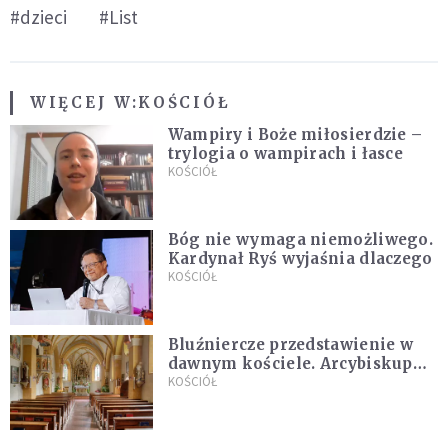
#dzieci
#List
WIĘCEJ W:
KOŚCIÓŁ
Wampiry i Boże miłosierdzie –
trylogia o wampirach i łasce
KOŚCIÓŁ
Bóg nie wymaga niemożliwego.
Kardynał Ryś wyjaśnia dlaczego
KOŚCIÓŁ
Bluźniercze przedstawienie w
dawnym kościele. Arcybiskup
stanowczo reaguje
KOŚCIÓŁ