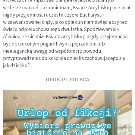
Przewijak czy zapasowe pampersy pozostawiam już
w sferze marzeń. Jak mniemam, Ksiądz Arcybiskup nie miał
nigdy przyjemności uczestniczyć w Eucharystii
w zaawansowanej ciąży, jako opiekun niemowlęcia czy też
świeżo odpieluchowanego dwulatka. Spodziewam się
również, że nie miał Ksiądz Arcybiskup nigdy przyjemności
być obrzuconym pogardliwym spojrzeniem lub
nieelegancką uwagą od współbraci z powodu
przyprowadzenia do kościoła dziecka zachowującego się
jak dziecko”.
DEON.PL POLECA