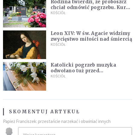
Rodzina twierdzi, że proboszcz
chciał odmówić pogrzebu. Kuria
zapowiada wyjaśnienia
KOŚCIÓŁ
Leon XIV: W św. Agacie widzimy
zwycięstwo miłości nad śmiercią
KOŚCIÓŁ
Katolicki pogrzeb muzyka
odwołano tuż przed
uroczystością. Powodem była
KOŚCIÓŁ
przynależność do masonerii
SKOMENTUJ ARTYKUŁ
Papież Franciszek: przestańcie narzekać i obwiniać innych