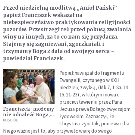
Przed niedzielną modlitwą „Anioł Pański”
papież Franciszek wskazał na
niebezpieczeństwo praktykowania religijności
pozorów. Przestrzegł też przed pokusą zwalania
winy na innych, za to co nam się przydarza. -
Stajemy się zagniewani, zgorzkniali i
trzymamy Boga z dala od swojego serca -
powiedział Franciszek.
Papież nawiązał do fragmentu
Ewangelii, czytanego w XXII
niedzielę zwykłą, (Mk 7, 1-8a. 14-
15. 21-23), w którym mowa o
przeciwstawieniu przez Pana
Jezusa prawa Bożego zwyczajom
Franciszek: możemy
nie odnaleźć Boga,
żydowskim. Zaznaczył, że
bo zatracimy się w
KOŚCIÓŁ
Chrystus czyni tak, ponieważ dla
drobnych rzeczach
Niego ważne jest to, aby przywieść wiarę do swego