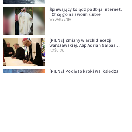
Śpiewający ksiądz podbija internet.
"Chcę go na swoim ślubie"
WYDARZENIA
[PILNE] Zmiany w archidiecezji
warszawskiej. Abp Adrian Galbas
wręczył dekrety nowym proboszczom
KOŚCIÓŁ
[PILNE] Podjęto kroki ws. księdza
Sawielewicza. Nie zobaczymy go w
mediach
WYDARZENIA