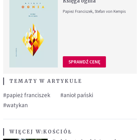
Księga ognia
Papież Franciszek, Stefan von Kempis
SPRAWDŹ CENĘ
TEMATY W ARTYKULE
#papież franciszek
#anioł pański
#watykan
WIĘCEJ W:
KOŚCIÓŁ