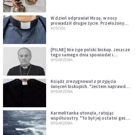
W dzień odprawiał Mszę, w nocy
prowadził drugie życie. Przełożony
kazał mu opuścić zakon
KOŚCIÓŁ
[PILNE] Nie żyje polski biskup. Jeszcze
tego samego dnia spowiadał i
sprawował Mszę świętą
WYDARZENIA
Ksiądz zrezygnował z przyjęcia
święceń biskupich. "Jestem naprawdę
niegodny"
WYDARZENIA
Karmelitanka utonęła, ratując
współsiostry. "To był jej ostatni gest
miłości"
WYDARZENIA