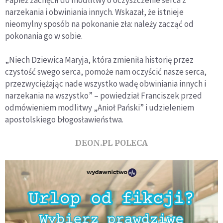
Papież zachęcił do modlitwy o oczyszczenie serca z
narzekania i obwiniania innych. Wskazał, że istnieje
nieomylny sposób na pokonanie zła: należy zacząć od
pokonania go w sobie.
„Niech Dziewica Maryja, która zmieniła historię przez
czystość swego serca, pomoże nam oczyścić nasze serca,
przezwyciężając nade wszystko wadę obwiniania innych i
narzekania na wszystko” – powiedział Franciszek przed
odmówieniem modlitwy „Anioł Pański” i udzieleniem
apostolskiego błogosławieństwa.
DEON.PL POLECA