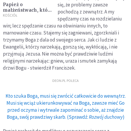
się, że problemy zawsze
Papież o
małżeństwach, które
pochodzą z zewnątrz. A my
decydują się na
KOŚCIÓŁ
spędzamy czas na rozdzielaniu
adopcję: są
win; lecz spędzanie czasu na obwinianiu innych, to
pośrednikami
marnowanie czasu. Stajemy się zagniewani, zgorzkniali i
miłości Boga
trzymamy Boga z dala od swojego serca. Jak ci ludzie z
Ewangelii, którzy narzekają, gorszą się, wykłócają, i nie
przyjmują Jezusa. Nie można być prawdziwie ludźmi
religijnymi narzekając: gniew, uraza i smutek zamykają
drzwi Bogu - stwierdził Franciszek.
DEON.PL POLECA
Kto szuka Boga, musi się zwrócić całkowicie do wewnątrz.
Musi się wciąż ukierunkowywać na Boga, zawsze mieć Go
przed oczyma i wytrwale zapominać o sobie, aż znajdzie
Boga, swój prawdziwy skarb. (Sprawdź:
Rozwój duchowy
)