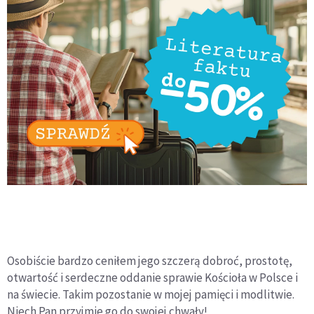
Osobiście bardzo ceniłem jego szczerą dobroć, prostotę,
otwartość i serdeczne oddanie sprawie Kościoła w Polsce i
na świecie. Takim pozostanie w mojej pamięci i modlitwie.
Niech Pan przyjmie go do swojej chwały!