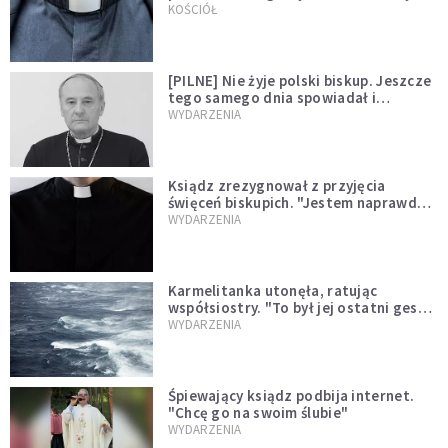
kazał mu opuścić zakon
KOŚCIÓŁ
[PILNE] Nie żyje polski biskup. Jeszcze
tego samego dnia spowiadał i
sprawował Mszę świętą
WYDARZENIA
Ksiądz zrezygnował z przyjęcia
święceń biskupich. "Jestem naprawdę
niegodny"
WYDARZENIA
Karmelitanka utonęła, ratując
współsiostry. "To był jej ostatni gest
miłości"
WYDARZENIA
Śpiewający ksiądz podbija internet.
"Chcę go na swoim ślubie"
WYDARZENIA