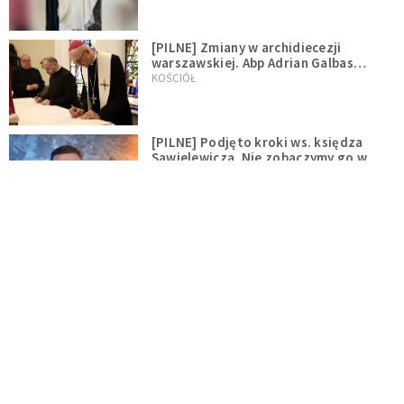
[PILNE] Zmiany w archidiecezji
warszawskiej. Abp Adrian Galbas
wręczył dekrety nowym proboszczom
KOŚCIÓŁ
[PILNE] Podjęto kroki ws. księdza
Sawielewicza. Nie zobaczymy go w
mediach
WYDARZENIA