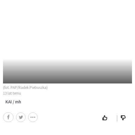
(fot. PAP/Radek Pietruszka)
13 lat temu
KAI / mh