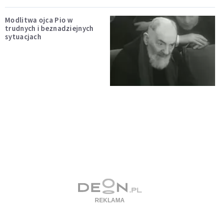
Modlitwa ojca Pio w
trudnych i beznadziejnych
sytuacjach