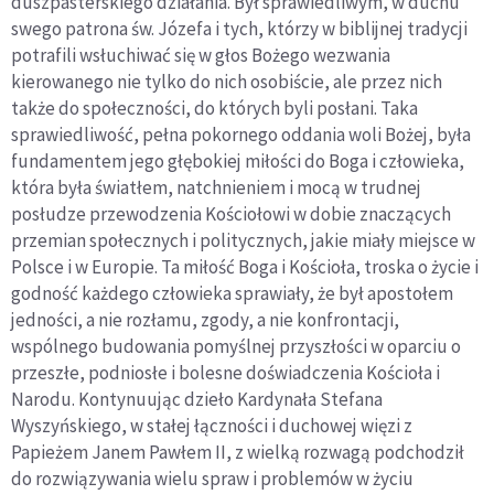
duszpasterskiego działania. Był sprawiedliwym, w duchu
swego patrona św. Józefa i tych, którzy w biblijnej tradycji
potrafili wsłuchiwać się w głos Bożego wezwania
kierowanego nie tylko do nich osobiście, ale przez nich
także do społeczności, do których byli posłani. Taka
sprawiedliwość, pełna pokornego oddania woli Bożej, była
fundamentem jego głębokiej miłości do Boga i człowieka,
która była światłem, natchnieniem i mocą w trudnej
posłudze przewodzenia Kościołowi w dobie znaczących
przemian społecznych i politycznych, jakie miały miejsce w
Polsce i w Europie. Ta miłość Boga i Kościoła, troska o życie i
godność każdego człowieka sprawiały, że był apostołem
jedności, a nie rozłamu, zgody, a nie konfrontacji,
wspólnego budowania pomyślnej przyszłości w oparciu o
przeszłe, podniosłe i bolesne doświadczenia Kościoła i
Narodu. Kontynuując dzieło Kardynała Stefana
Wyszyńskiego, w stałej łączności i duchowej więzi z
Papieżem Janem Pawłem II, z wielką rozwagą podchodził
do rozwiązywania wielu spraw i problemów w życiu