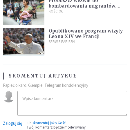
Proboszcz wezwał do
bombardowania migrantów.
"Masowy ogień przeciwko
KOŚCIÓŁ
najeźdźcom!"
Opublikowano program wizyty
Leona XIV we Francji
SERWIS PAPIESKI
SKOMENTUJ ARTYKUŁ
Papież o kard. Glempie: Telegram kondolencyjny
Zaloguj się
lub
skomentuj jako Gość
Twój komentarz będzie moderowany