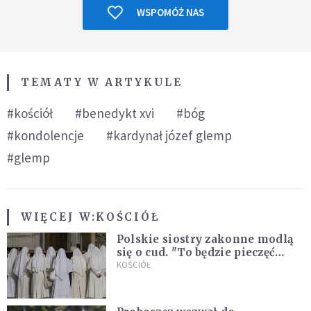
WSPOMÓŻ NAS
TEMATY W ARTYKULE
#kościół
#benedykt xvi
#bóg
#kondolencje
#kardynał józef glemp
#glemp
WIĘCEJ W:
KOŚCIÓŁ
Polskie siostry zakonne modlą
się o cud. "To będzie pieczęć
Pana Boga dla naszej wiary"
KOŚCIÓŁ