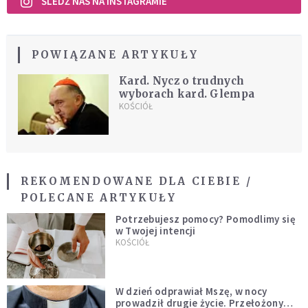
ŚLEDŹ NAS NA INSTAGRAMIE
POWIĄZANE ARTYKUŁY
Kard. Nycz o trudnych
wyborach kard. Glempa
KOŚCIÓŁ
REKOMENDOWANE DLA CIEBIE /
POLECANE ARTYKUŁY
Potrzebujesz pomocy? Pomodlimy się
w Twojej intencji
KOŚCIÓŁ
W dzień odprawiał Mszę, w nocy
prowadził drugie życie. Przełożony