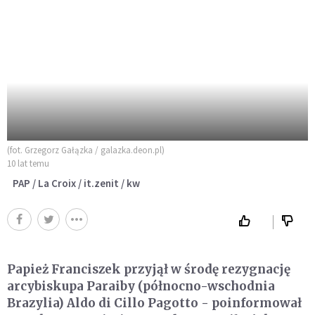
(fot. Grzegorz Gałązka / galazka.deon.pl)
10 lat temu
PAP / La Croix / it.zenit / kw
Papież Franciszek przyjął w środę rezygnację
arcybiskupa Paraiby (północno-wschodnia
Brazylia) Aldo di Cillo Pagotto - poinformował