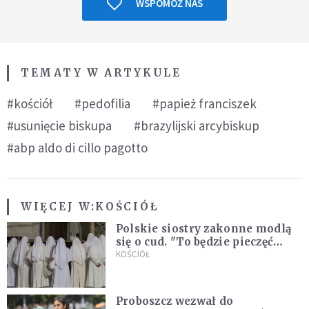
WSPOMÓŻ NAS
TEMATY W ARTYKULE
#kościół
#pedofilia
#papież franciszek
#usunięcie biskupa
#brazylijski arcybiskup
#abp aldo di cillo pagotto
WIĘCEJ W:
KOŚCIÓŁ
Polskie siostry zakonne modlą
się o cud. "To będzie pieczęć
Pana Boga dla naszej wiary"
KOŚCIÓŁ
Proboszcz wezwał do