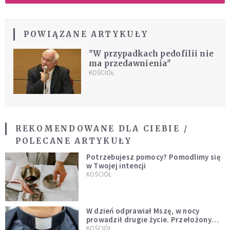
POWIĄZANE ARTYKUŁY
"W przypadkach pedofilii nie
ma przedawnienia"
KOŚCIÓŁ
REKOMENDOWANE DLA CIEBIE /
POLECANE ARTYKUŁY
Potrzebujesz pomocy? Pomodlimy się
w Twojej intencji
KOŚCIÓŁ
W dzień odprawiał Mszę, w nocy
prowadził drugie życie. Przełożony
kazał mu opuścić zakon
KOŚCIÓŁ