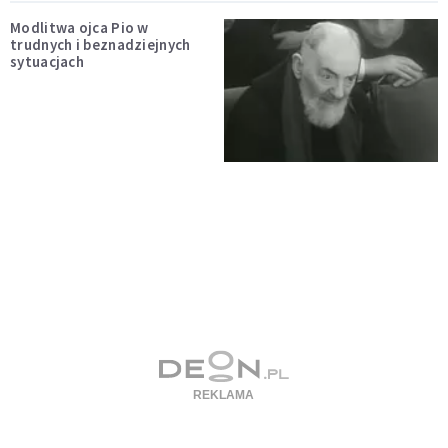
Modlitwa ojca Pio w
trudnych i beznadziejnych
sytuacjach