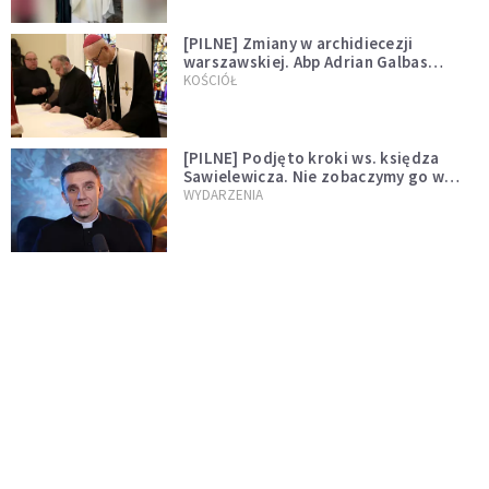
[PILNE] Zmiany w archidiecezji
warszawskiej. Abp Adrian Galbas
wręczył dekrety nowym proboszczom
KOŚCIÓŁ
[PILNE] Podjęto kroki ws. księdza
Sawielewicza. Nie zobaczymy go w
mediach
WYDARZENIA