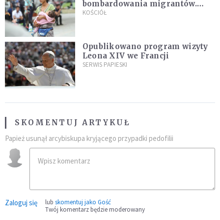
bombardowania migrantów.
"Masowy ogień przeciwko
KOŚCIÓŁ
najeźdźcom!"
Opublikowano program wizyty
Leona XIV we Francji
SERWIS PAPIESKI
SKOMENTUJ ARTYKUŁ
Papież usunął arcybiskupa kryjącego przypadki pedofilii
Zaloguj się
lub
skomentuj jako Gość
Twój komentarz będzie moderowany