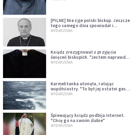
[PILNE] Nie żyje polski biskup. Jeszcze
tego samego dnia spowiadał i
sprawował Mszę świętą
WYDARZENIA
Ksiądz zrezygnował z przyjęcia
święceń biskupich. "Jestem naprawdę
niegodny"
WYDARZENIA
Karmelitanka utonęła, ratując
współsiostry. "To był jej ostatni gest
miłości"
WYDARZENIA
Śpiewający ksiądz podbija internet.
"Chcę go na swoim ślubie"
WYDARZENIA