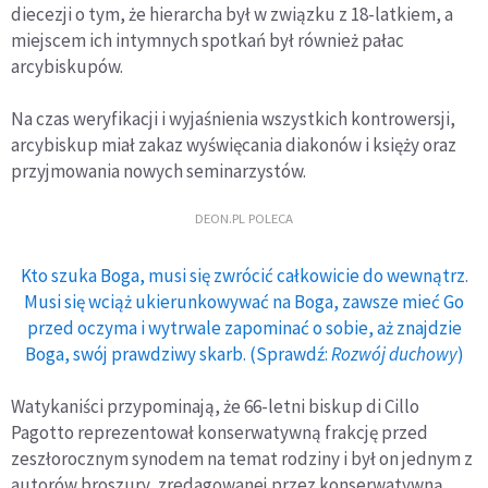
diecezji o tym, że hierarcha był w związku z 18-latkiem, a
miejscem ich intymnych spotkań był również pałac
arcybiskupów.
Na czas weryfikacji i wyjaśnienia wszystkich kontrowersji,
arcybiskup miał zakaz wyświęcania diakonów i księży oraz
przyjmowania nowych seminarzystów.
DEON.PL POLECA
Kto szuka Boga, musi się zwrócić całkowicie do wewnątrz.
Musi się wciąż ukierunkowywać na Boga, zawsze mieć Go
przed oczyma i wytrwale zapominać o sobie, aż znajdzie
Boga, swój prawdziwy skarb. (Sprawdź:
Rozwój duchowy
)
Watykaniści przypominają, że 66-letni biskup di Cillo
Pagotto reprezentował konserwatywną frakcję przed
zeszłorocznym synodem na temat rodziny i był on jednym z
autorów broszury, zredagowanej przez konserwatywną