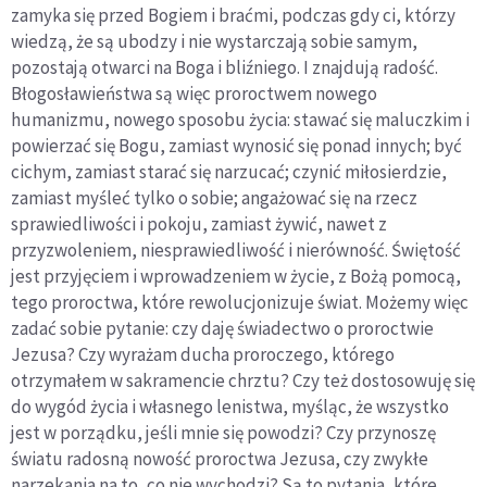
zamyka się przed Bogiem i braćmi, podczas gdy ci, którzy
wiedzą, że są ubodzy i nie wystarczają sobie samym,
pozostają otwarci na Boga i bliźniego. I znajdują radość.
Błogosławieństwa są więc proroctwem nowego
humanizmu, nowego sposobu życia: stawać się maluczkim i
powierzać się Bogu, zamiast wynosić się ponad innych; być
cichym, zamiast starać się narzucać; czynić miłosierdzie,
zamiast myśleć tylko o sobie; angażować się na rzecz
sprawiedliwości i pokoju, zamiast żywić, nawet z
przyzwoleniem, niesprawiedliwość i nierówność. Świętość
jest przyjęciem i wprowadzeniem w życie, z Bożą pomocą,
tego proroctwa, które rewolucjonizuje świat. Możemy więc
zadać sobie pytanie: czy daję świadectwo o proroctwie
Jezusa? Czy wyrażam ducha proroczego, którego
otrzymałem w sakramencie chrztu? Czy też dostosowuję się
do wygód życia i własnego lenistwa, myśląc, że wszystko
jest w porządku, jeśli mnie się powodzi? Czy przynoszę
światu radosną nowość proroctwa Jezusa, czy zwykłe
narzekania na to, co nie wychodzi? Są to pytania, które