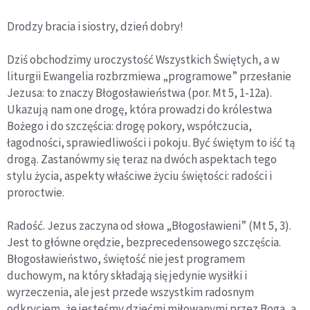
Drodzy bracia i siostry, dzień dobry!
Dziś obchodzimy uroczystość Wszystkich Świętych, a w
liturgii Ewangelia rozbrzmiewa „programowe” przesłanie
Jezusa: to znaczy Błogosławieństwa (por. Mt 5, 1-12a).
Ukazują nam one drogę, która prowadzi do królestwa
Bożego i do szczęścia: drogę pokory, współczucia,
łagodności, sprawiedliwości i pokoju. Być świętym to iść tą
drogą. Zastanówmy się teraz na dwóch aspektach tego
stylu życia, aspekty właściwe życiu świętości: radości i
proroctwie.
Radość. Jezus zaczyna od słowa „Błogosławieni” (Mt 5, 3).
Jest to główne orędzie, bezprecedensowego szczęścia.
Błogosławieństwo, świętość nie jest programem
duchowym, na który składają się jedynie wysiłki i
wyrzeczenia, ale jest przede wszystkim radosnym
odkryciem, że jesteśmy dziećmi miłowanymi przez Boga, a