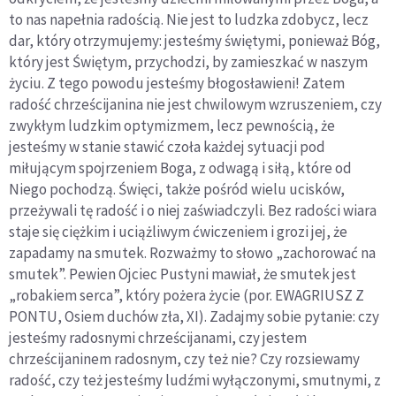
to nas napełnia radością. Nie jest to ludzka zdobycz, lecz
dar, który otrzymujemy: jesteśmy świętymi, ponieważ Bóg,
który jest Świętym, przychodzi, by zamieszkać w naszym
życiu. Z tego powodu jesteśmy błogosławieni! Zatem
radość chrześcijanina nie jest chwilowym wzruszeniem, czy
zwykłym ludzkim optymizmem, lecz pewnością, że
jesteśmy w stanie stawić czoła każdej sytuacji pod
miłującym spojrzeniem Boga, z odwagą i siłą, które od
Niego pochodzą. Święci, także pośród wielu ucisków,
przeżywali tę radość i o niej zaświadczyli. Bez radości wiara
staje się ciężkim i uciążliwym ćwiczeniem i grozi jej, że
zapadamy na smutek. Rozważmy to słowo „zachorować na
smutek”. Pewien Ojciec Pustyni mawiał, że smutek jest
„robakiem serca”, który pożera życie (por. EWAGRIUSZ Z
PONTU, Osiem duchów zła, XI). Zadajmy sobie pytanie: czy
jesteśmy radosnymi chrześcijanami, czy jestem
chrześcijaninem radosnym, czy też nie? Czy rozsiewamy
radość, czy też jesteśmy ludźmi wyłączonymi, smutnymi, z