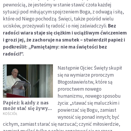
pewnością, że jesteśmy w stanie stawić czoła każdej
sytuacji pod miłującym spojrzeniem Boga, z odwagą i siłą,
które od Niego pochodzą. Święci, także pośród wielu
ucisków, przeżywali tę radość i o niej zaświadczyli.
Bez
radości wiara staje się ciężkim i uciążliwym ćwiczeniem
i grozi jej, że zachoruje na smutek – stwierdził papież i
podkreślił: „Pamiętajmy: nie ma świętości bez
radości!”.
Następnie Ojciec Święty skupił
się na wymiarze proroczym
Błogosławieństw, które są
proroctwem nowego
humanizmu, nowego sposobu
życia: „stawać się maluczkim i
Papież: każdy z nas
może stać się żywym
powierzać się Bogu, zamiast
„przekładem”
KOŚCIÓŁ
wynosić się ponad innych; być
jedynego Słowa
cichym, zamiast starać się narzucać; czynić miłosierdzie,
miłości, które daje
nam Bóg