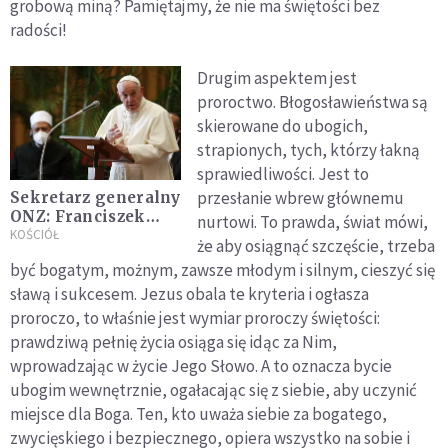
grobową miną? Pamiętajmy, że nie ma świętości bez
radości!
Drugim aspektem jest
proroctwo. Błogosławieństwa są
skierowane do ubogich,
strapionych, tych, którzy łakną
sprawiedliwości. Jest to
przesłanie wbrew głównemu
Sekretarz generalny
ONZ: Franciszek
nurtowi. To prawda, świat mówi,
otworzył oczy światu
KOŚCIÓŁ
że aby osiągnąć szczęście, trzeba
być bogatym, możnym, zawsze młodym i silnym, cieszyć się
sławą i sukcesem. Jezus obala te kryteria i ogłasza
proroczo, to właśnie jest wymiar proroczy świętości:
prawdziwą pełnię życia osiąga się idąc za Nim,
wprowadzając w życie Jego Słowo. A to oznacza bycie
ubogim wewnętrznie, ogałacając się z siebie, aby uczynić
miejsce dla Boga. Ten, kto uważa siebie za bogatego,
zwycięskiego i bezpiecznego, opiera wszystko na sobie i