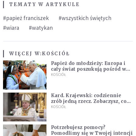
TEMATY W ARTYKULE
#papież franciszek
#wszystkich świętych
#wiara
#watykan
WIĘCEJ W:
KOŚCIÓŁ
Papież do młodzieży: Europa i
cały świat poszukują pośród was
nowych świętych
KOŚCIÓŁ
Kard. Krajewski: codziennie
zrób jedną rzecz. Zobaczysz, co
stanie się z twoim życiem
KOŚCIÓŁ
Potrzebujesz pomocy?
Pomodlimy się w Twojej intencji