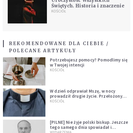
Uroczystość Wszystkich
Świętych. Historia i znaczenie
KOŚCIÓŁ
REKOMENDOWANE DLA CIEBIE /
POLECANE ARTYKUŁY
Potrzebujesz pomocy? Pomodlimy się
w Twojej intencji
KOŚCIÓŁ
W dzień odprawiał Mszę, w nocy
prowadził drugie życie. Przełożony
kazał mu opuścić zakon
KOŚCIÓŁ
[PILNE] Nie żyje polski biskup. Jeszcze
tego samego dnia spowiadał i
sprawował Mszę świętą
WYDARZENIA