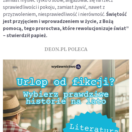
zamiast myśleć tylko o sobie; angażować się na rzecz
sprawiedliwości i pokoju, zamiast żywić, nawet z
przyzwoleniem, niesprawiedliwość i nierówność.
Świętość
jest przyjęciem i wprowadzeniem w życie, z Bożą
pomocą, tego proroctwa, które rewolucjonizuje świat”
– stwierdził papież.
DEON.PL POLECA