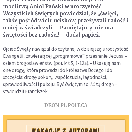
modlitwą Anioł Pański w uroczystość
Wszystkich Świętych powiedział, że „święci,
także pośród wielu ucisków, przeżywali radość i
o niej zaświadczyli. - Pamiętajmy: nie ma
świętości bez radości! – dodał papież.
Ojciec Święty nawiązał do czytanej w dzisiejszą uroczystość
Ewangelii, zawierającej „programowe” przesłanie Jezusa –
osiem błogosławieństw (por. Mt 5, 1-12a). - Ukazują nam
one drogę, która prowadzi do królestwa Bożego i do
szczęścia: drogę pokory, współczucia, łagodności,
sprawiedliwości i pokoju. Być świętym to iść tą drogą –
stwierdził Franciszek.
DEON.PL POLECA