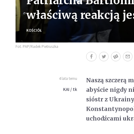
Patriarcha Bartłom
właściwą reakcją je
KOŚCIÓŁ
Fot. PAP/Radek Pietruszka
4 lata temu
Naszą szczerą m
abyście nigdy ni
KAI / tk
sióstr z Ukrain
Konstantynopol
uchodźcami ukr