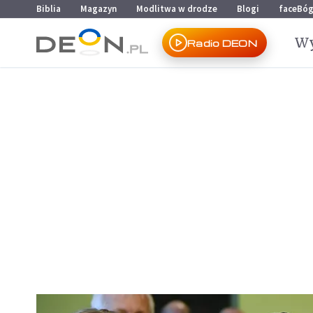
Przejdź do menu głównego
Przejdź do treści
Biblia
Magazyn
Modlitwa w drodze
Blogi
faceBó
Wy
Radio DEON