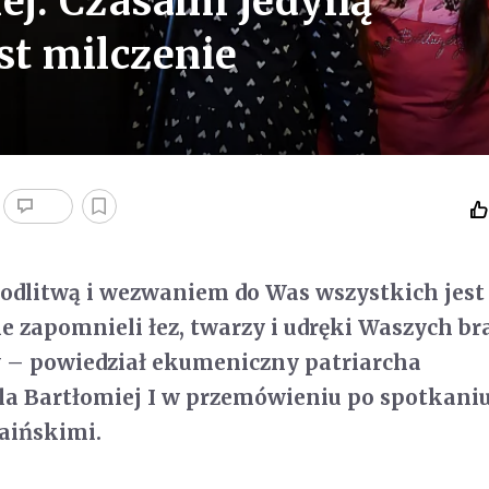
iej: Czasami jedyną
st milczenie
odlitwą i wezwaniem do Was wszystkich jest 
e zapomnieli łez, twarzy i udręki Waszych bra
y – powiedział ekumeniczny patriarcha
a Bartłomiej I w przemówieniu po spotkaniu
aińskimi.