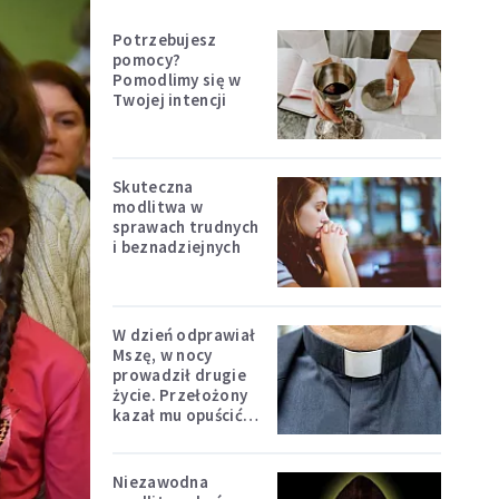
Potrzebujesz
pomocy?
Pomodlimy się w
Twojej intencji
Skuteczna
modlitwa w
sprawach trudnych
i beznadziejnych
W dzień odprawiał
Mszę, w nocy
prowadził drugie
życie. Przełożony
kazał mu opuścić
zakon
Niezawodna