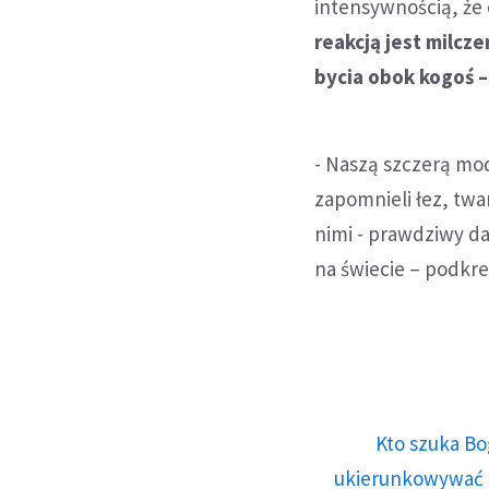
intensywnością, że c
reakcją jest milcz
bycia obok kogoś –
- Naszą szczerą mod
zapomnieli łez, twar
nimi - prawdziwy da
na świecie – podkre
Kto szuka Bo
ukierunkowywać n