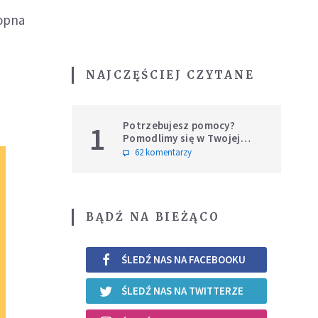
ropna
NAJCZĘŚCIEJ CZYTANE
Potrzebujesz pomocy?
1
Pomodlimy się w Twojej
intencji
62 komentarzy
BĄDŹ NA BIEŻĄCO
ŚLEDŹ NAS NA FACEBOOKU
ŚLEDŹ NAS NA TWITTERZE