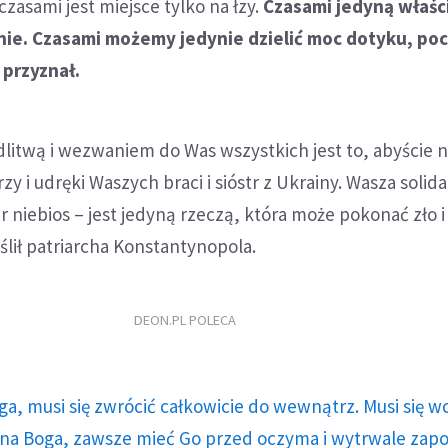
zasami jest miejsce tylko na łzy.
Czasami jedyną właś
enie. Czasami możemy jedynie dzielić moc dotyku, poc
 przyznał.
litwą i wezwaniem do Was wszystkich jest to, abyście n
zy i udręki Waszych braci i sióstr z Ukrainy. Wasza solid
r niebios – jest jedyną rzeczą, która może pokonać zło 
ślił patriarcha Konstantynopola.
DEON.PL POLECA
ga, musi się zwrócić całkowicie do wewnątrz. Musi się w
a Boga, zawsze mieć Go przed oczyma i wytrwale zap