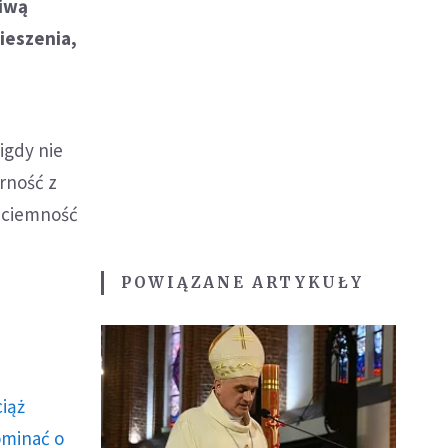
ciwą
ieszenia,
igdy nie
arność z
i ciemność
POWIĄZANE ARTYKUŁY
ciąż
ominać o