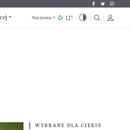
11
°
cej
Warszawa
WYBRANE DLA CIEBIE