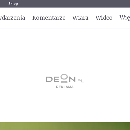
g
Sklep
Wię
darzenia
Komentarze
Wiara
Wideo