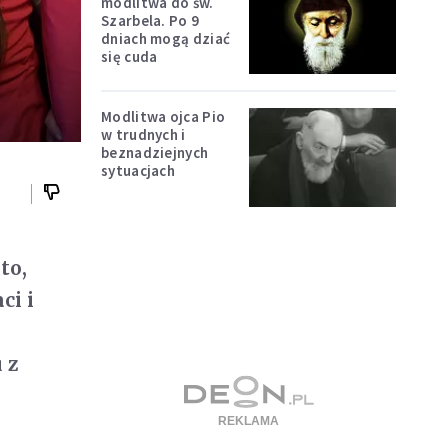
modlitwa do św.
Szarbela. Po 9
dniach mogą dziać
się cuda
Modlitwa ojca Pio
w trudnych i
beznadziejnych
sytuacjach
to,
ci i
 z