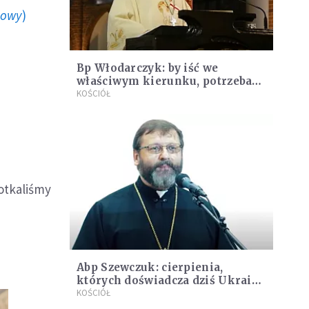
howy
)
Bp Włodarczyk: by iść we
właściwym kierunku, potrzeba
spotkania z tym, który jest
KOŚCIÓŁ
Panem
otkaliśmy
Abp Szewczuk: cierpienia,
których doświadcza dziś Ukraina
zmieniają świat
KOŚCIÓŁ