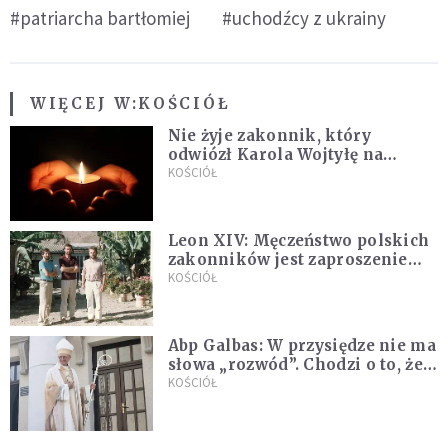
#patriarcha bartłomiej
#uchodźcy z ukrainy
WIĘCEJ W:
KOŚCIÓŁ
Nie żyje zakonnik, który
odwiózł Karola Wojtyłę na
konklawe. Jan Paweł II nazywał
KOŚCIÓŁ
go "winowajcą"
Leon XIV: Męczeństwo polskich
zakonników jest zaproszeniem
do jedności i misji całego
KOŚCIÓŁ
Kościoła
Abp Galbas: W przysiędze nie ma
słowa „rozwód”. Chodzi o to, że
„cię nie opuszczę”
KOŚCIÓŁ