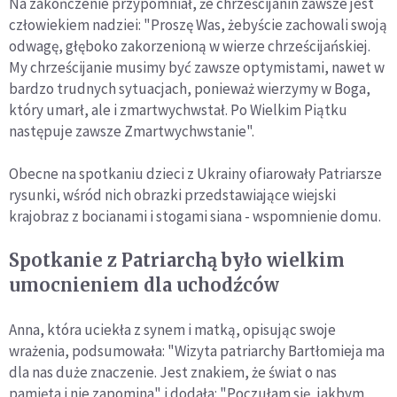
Na zakończenie przypomniał, że chrześcijanin zawsze jest
człowiekiem nadziei: "Proszę Was, żebyście zachowali swoją
odwagę, głęboko zakorzenioną w wierze chrześcijańskiej.
My chrześcijanie musimy być zawsze optymistami, nawet w
bardzo trudnych sytuacjach, ponieważ wierzymy w Boga,
który umarł, ale i zmartwychwstał. Po Wielkim Piątku
następuje zawsze Zmartwychwstanie".
Obecne na spotkaniu dzieci z Ukrainy ofiarowały Patriarsze
rysunki, wśród nich obrazki przedstawiające wiejski
krajobraz z bocianami i stogami siana - wspomnienie domu.
Spotkanie z Patriarchą było wielkim
umocnieniem dla uchodźców
Anna, która uciekła z synem i matką, opisując swoje
wrażenia, podsumowała: "Wizyta patriarchy Bartłomieja ma
dla nas duże znaczenie. Jest znakiem, że świat o nas
pamięta i nie zapomina" i dodała: "Poczułam się, jakbym