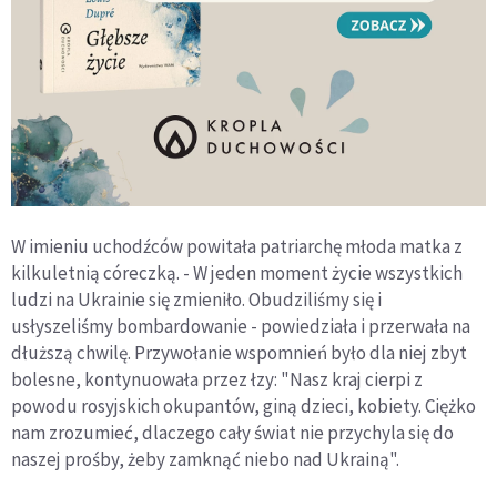
W imieniu uchodźców powitała patriarchę młoda matka z
kilkuletnią córeczką. - W jeden moment życie wszystkich
ludzi na Ukrainie się zmieniło. Obudziliśmy się i
usłyszeliśmy bombardowanie - powiedziała i przerwała na
dłuższą chwilę. Przywołanie wspomnień było dla niej zbyt
bolesne, kontynuowała przez łzy: "Nasz kraj cierpi z
powodu rosyjskich okupantów, giną dzieci, kobiety. Ciężko
nam zrozumieć, dlaczego cały świat nie przychyla się do
naszej prośby, żeby zamknąć niebo nad Ukrainą".