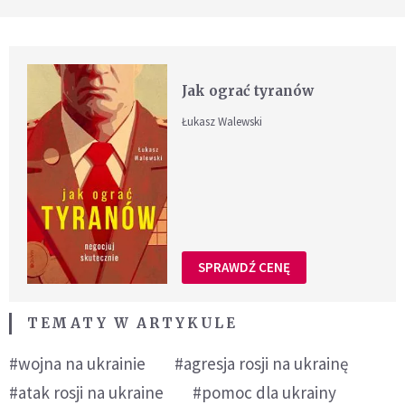
Jak ograć tyranów
Łukasz Walewski
SPRAWDŹ CENĘ
TEMATY W ARTYKULE
#wojna na ukrainie
#agresja rosji na ukrainę
#atak rosji na ukraine
#pomoc dla ukrainy