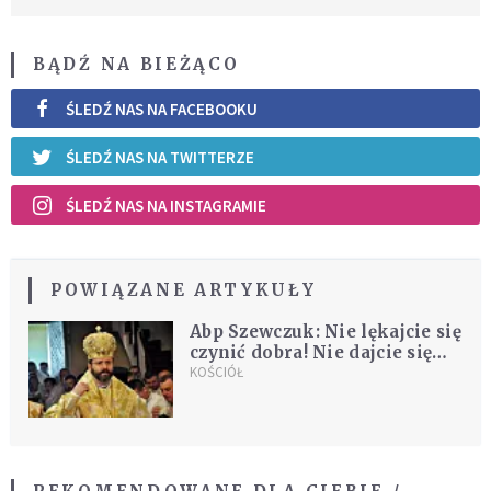
BĄDŹ NA BIEŻĄCO
ŚLEDŹ NAS NA FACEBOOKU
ŚLEDŹ NAS NA TWITTERZE
ŚLEDŹ NAS NA INSTAGRAMIE
POWIĄZANE ARTYKUŁY
Abp Szewczuk: Nie lękajcie się
czynić dobra! Nie dajcie się
zastraszyć diabłu!
KOŚCIÓŁ