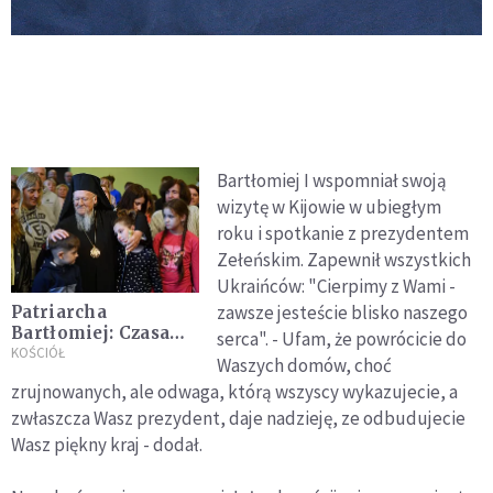
Bartłomiej I wspomniał swoją
wizytę w Kijowie w ubiegłym
roku i spotkanie z prezydentem
Zełeńskim. Zapewnił wszystkich
Ukraińców: "Cierpimy z Wami -
zawsze jesteście blisko naszego
Patriarcha
Bartłomiej: Czasami
serca". - Ufam, że powrócicie do
jedyną właściwą
KOŚCIÓŁ
Waszych domów, choć
reakcją jest
zrujnowanych, ale odwaga, którą wszyscy wykazujecie, a
milczenie
zwłaszcza Wasz prezydent, daje nadzieję, ze odbudujecie
Wasz piękny kraj - dodał.