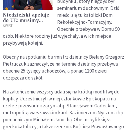
budynku, który niegdyś był
seminarium duchownym. Dziś
mieści się tu katolicki Dom
Niedzielski apeluje
do UE: musimy
Rekolekcyjno-Formacyjny.
utworzyć wspólny
ŚWIAT
Obecnie przebywa w Domu 90
mechanizm
osób. Niektóre rodziny już wyjechały, a w ich miejsce
finansowania
przybywają kolejni.
leczenia uchodźców
Obecny na spotkaniu burmistrz dzielnicy Bielany Grzegorz
Pietruczuk zaznaczył, że na terenie dzielnicy przebywa
obecnie 25 tysięcy uchodźców, a ponad 1200 dzieci
uczęszcza do szkół.
Na zakończenie wszyscy udali się na krótką modlitwę do
kaplicy. Uczestniczyli w niej członkowie Episkopatu na
czele z przewodniczącym abp Stanisławem Gądeckim,
metropolitą warszawskim kard. Kazimierzem Nyczem i bp
pomocniczym Michałem Janochą. Obecni byli księża
greckokatoliccy, a także rzecznik Kościoła Prawosławnego