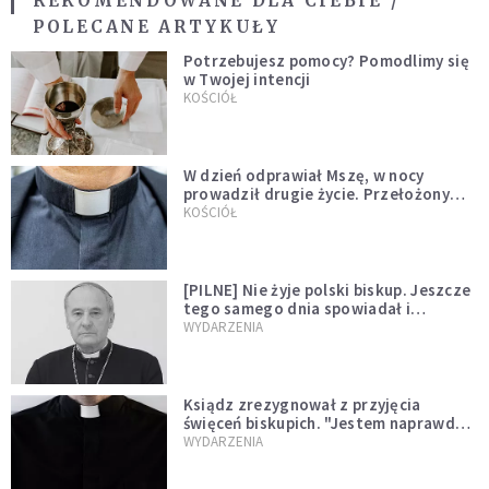
REKOMENDOWANE DLA CIEBIE /
POLECANE ARTYKUŁY
Potrzebujesz pomocy? Pomodlimy się
w Twojej intencji
KOŚCIÓŁ
W dzień odprawiał Mszę, w nocy
prowadził drugie życie. Przełożony
kazał mu opuścić zakon
KOŚCIÓŁ
[PILNE] Nie żyje polski biskup. Jeszcze
tego samego dnia spowiadał i
sprawował Mszę świętą
WYDARZENIA
Ksiądz zrezygnował z przyjęcia
święceń biskupich. "Jestem naprawdę
niegodny"
WYDARZENIA