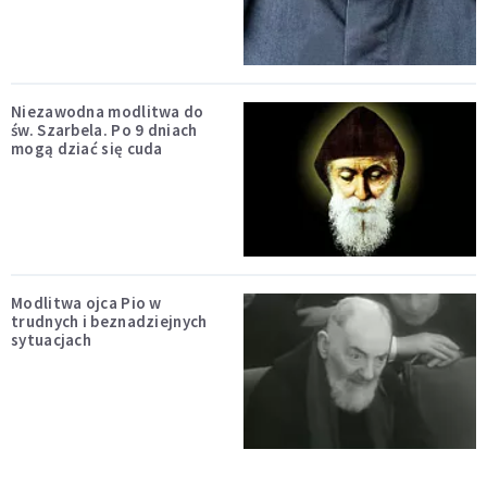
Niezawodna modlitwa do
św. Szarbela. Po 9 dniach
mogą dziać się cuda
Modlitwa ojca Pio w
trudnych i beznadziejnych
sytuacjach