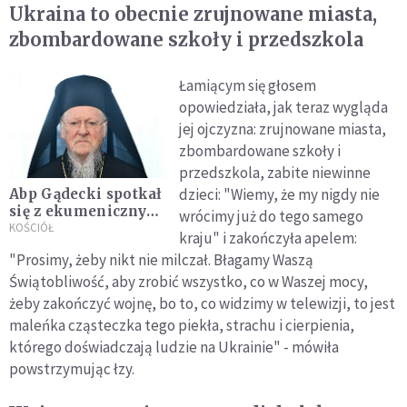
Ukraina to obecnie zrujnowane miasta,
zbombardowane szkoły i przedszkola
Łamiącym się głosem
opowiedziała, jak teraz wygląda
jej ojczyzna: zrujnowane miasta,
zbombardowane szkoły i
przedszkola, zabite niewinne
dzieci: "Wiemy, że my nigdy nie
Abp Gądecki spotkał
się z ekumenicznym
wrócimy już do tego samego
patriarchą
KOŚCIÓŁ
kraju" i zakończyła apelem:
Bartłomiejem
"Prosimy, żeby nikt nie milczał. Błagamy Waszą
Świątobliwość, aby zrobić wszystko, co w Waszej mocy,
żeby zakończyć wojnę, bo to, co widzimy w telewizji, to jest
maleńka cząsteczka tego piekła, strachu i cierpienia,
którego doświadczają ludzie na Ukrainie" - mówiła
powstrzymując łzy.