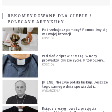
REKOMENDOWANE DLA CIEBIE /
POLECANE ARTYKUŁY
Potrzebujesz pomocy? Pomodlimy się
w Twojej intencji
KOŚCIÓŁ
W dzień odprawiał Mszę, w nocy
prowadził drugie życie. Przełożony
kazał mu opuścić zakon
KOŚCIÓŁ
[PILNE] Nie żyje polski biskup. Jeszcze
tego samego dnia spowiadał i
sprawował Mszę świętą
WYDARZENIA
Ksiądz zrezygnował z przyjęcia