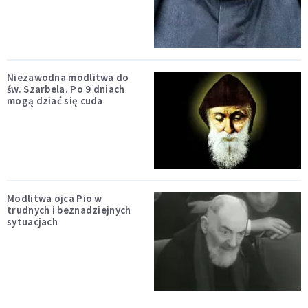
Niezawodna modlitwa do
św. Szarbela. Po 9 dniach
mogą dziać się cuda
Modlitwa ojca Pio w
trudnych i beznadziejnych
sytuacjach