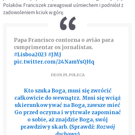
Polaków. Franciszek zareagował uśmiechem i podniósł z
zadowoleniem kciuk w górę.
Papa Francisco contorna o avião para
cumprimentar os jornalistas.
#Lisboa2023
#JMJ
pic.twitter.com/24NamYsQHq
DEON.PL POLECA
Kto szuka Boga, musi się zwrócić
całkowicie do wewnątrz. Musi się wciąż
ukierunkowywać na Boga, zawsze mieć
Go przed oczyma i wytrwale zapominać
o sobie, aż znajdzie Boga, swój
prawdziwy skarb. (Sprawdź:
Rozwój
duchowy
)