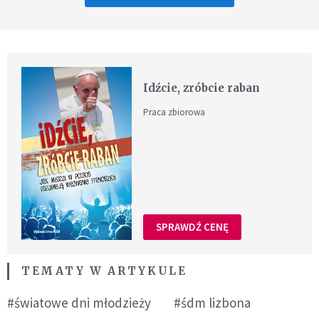
Idźcie, zróbcie raban
Praca zbiorowa
SPRAWDŹ CENĘ
TEMATY W ARTYKULE
#światowe dni młodzieży
#śdm lizbona