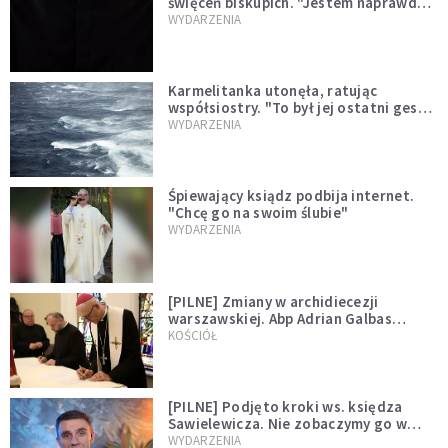
święceń biskupich. "Jestem naprawdę
niegodny"
WYDARZENIA
Karmelitanka utonęła, ratując
współsiostry. "To był jej ostatni gest
miłości"
WYDARZENIA
Śpiewający ksiądz podbija internet.
"Chcę go na swoim ślubie"
WYDARZENIA
[PILNE] Zmiany w archidiecezji
warszawskiej. Abp Adrian Galbas
wręczył dekrety nowym proboszczom
KOŚCIÓŁ
[PILNE] Podjęto kroki ws. księdza
Sawielewicza. Nie zobaczymy go w
mediach
WYDARZENIA