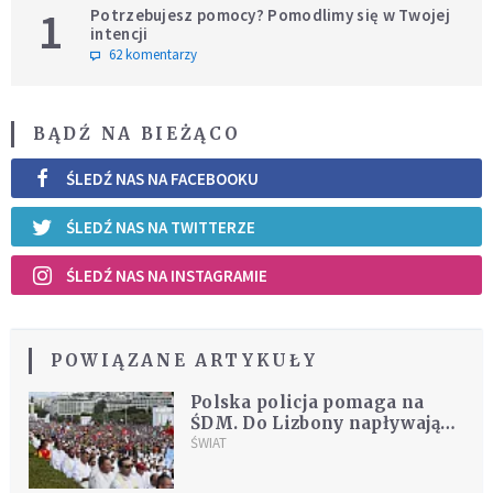
1
Potrzebujesz pomocy? Pomodlimy się w Twojej
intencji
62 komentarzy
BĄDŹ NA BIEŻĄCO
ŚLEDŹ NAS NA FACEBOOKU
ŚLEDŹ NAS NA TWITTERZE
ŚLEDŹ NAS NA INSTAGRAMIE
POWIĄZANE ARTYKUŁY
Polska policja pomaga na
ŚDM. Do Lizbony napływają
tysiące Polaków
ŚWIAT