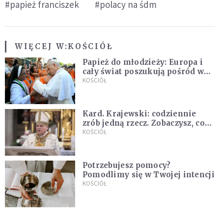
#papież franciszek
#polacy na śdm
WIĘCEJ W:
KOŚCIÓŁ
Papież do młodzieży: Europa i
cały świat poszukują pośród was
nowych świętych
KOŚCIÓŁ
Kard. Krajewski: codziennie
zrób jedną rzecz. Zobaczysz, co
stanie się z twoim życiem
KOŚCIÓŁ
Potrzebujesz pomocy?
Pomodlimy się w Twojej intencji
KOŚCIÓŁ