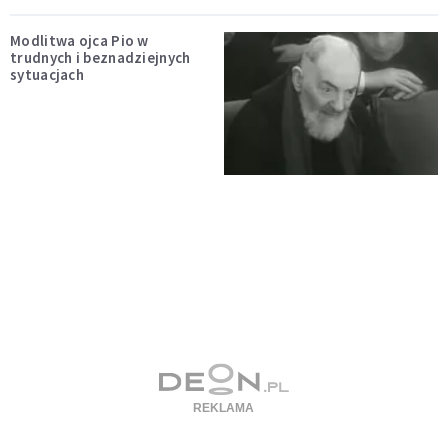
Modlitwa ojca Pio w
trudnych i beznadziejnych
sytuacjach