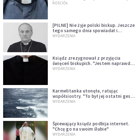
kazał mu opuścić zakon
KOŚCIÓŁ
[PILNE] Nie żyje polski biskup. Jeszcze
tego samego dnia spowiadał i
sprawował Mszę świętą
WYDARZENIA
Ksiądz zrezygnował z przyjęcia
święceń biskupich. "Jestem naprawdę
niegodny"
WYDARZENIA
Karmelitanka utonęła, ratując
współsiostry. "To był jej ostatni gest
miłości"
WYDARZENIA
Śpiewający ksiądz podbija internet.
"Chcę go na swoim ślubie"
WYDARZENIA