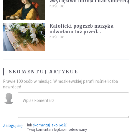
zwycięstwo miłości nad śmiercią
KOŚCIÓŁ
Katolicki pogrzeb muzyka
odwołano tuż przed
uroczystością. Powodem była
KOŚCIÓŁ
przynależność do masonerii
SKOMENTUJ ARTYKUŁ
Prawie 100 osób w miesiąc. W moskiewskiej parafii rośnie liczba
nawróceń
Zaloguj się
lub
skomentuj jako Gość
Twój komentarz będzie moderowany