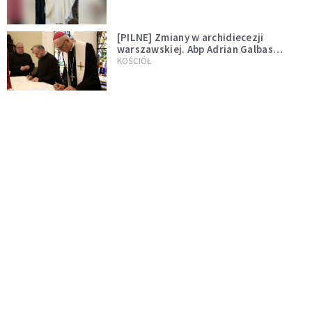
[PILNE] Zmiany w archidiecezji
warszawskiej. Abp Adrian Galbas
wręczył dekrety nowym proboszczom
KOŚCIÓŁ
[PILNE] Podjęto kroki ws. księdza
Sawielewicza. Nie zobaczymy go w
mediach
WYDARZENIA