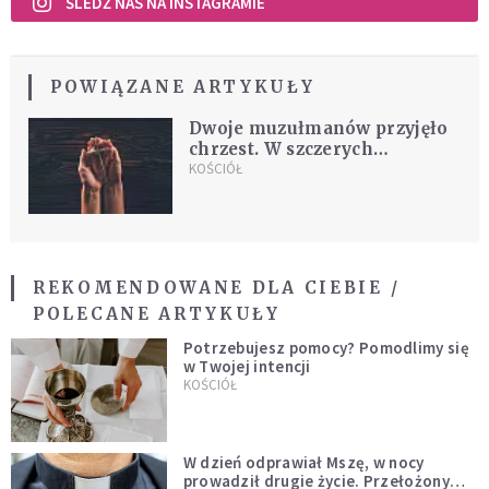
ŚLEDŹ NAS NA INSTAGRAMIE
POWIĄZANE ARTYKUŁY
Dwoje muzułmanów przyjęło
chrzest. W szczerych
świadectwach wyjaśniają,
KOŚCIÓŁ
dlaczego wybrali Chrystusa
REKOMENDOWANE DLA CIEBIE /
POLECANE ARTYKUŁY
Potrzebujesz pomocy? Pomodlimy się
w Twojej intencji
KOŚCIÓŁ
W dzień odprawiał Mszę, w nocy
prowadził drugie życie. Przełożony