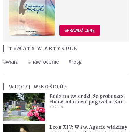
SPRAWDŹ CENĘ
TEMATY W ARTYKULE
#wiara
#nawrócenie
#rosja
WIĘCEJ W:
KOŚCIÓŁ
Rodzina twierdzi, że proboszcz
chciał odmówić pogrzebu. Kuria
zapowiada wyjaśnienia
KOŚCIÓŁ
Leon XIV: W św. Agacie widzimy