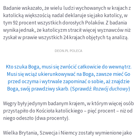
Badanie wskazało, że wielu ludzi wychowanych w krajach z
katolicką większością nadal deklaruje się jako katolicy, w
tym 92 procent wszystkich dorosłych Polaków. Z badania
wynika jednak, że katolicyzm stracił więcej wyznawców niż
zyskał w prawie wszystkich 24 krajach objętych tą analizą.
DEON.PL POLECA
Kto szuka Boga, musi się zwrócić całkowicie do wewnątrz.
Musi się wciąż ukierunkowywać na Boga, zawsze mieć Go
przed oczyma i wytrwale zapominać o sobie, aż znajdzie
Boga, swój prawdziwy skarb. (Sprawdź:
Rozwój duchowy
)
Węgry były jedynym badanym krajem, w którym więcej osób
przystąpiło do Kościoła katolickiego – pięć procent – niż od
niego odeszło (dwa procenty).
Wielka Brytania, Szwecja i Niemcy zostały wymienione jako