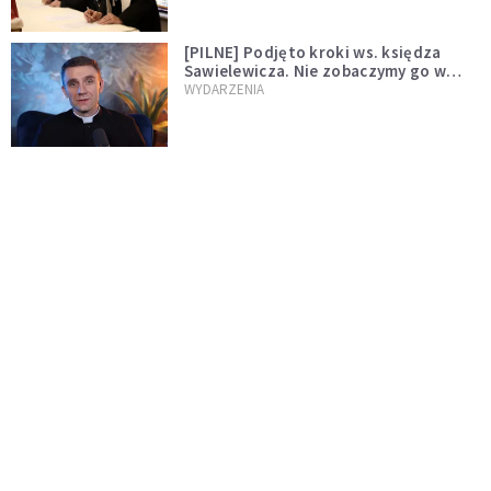
[PILNE] Podjęto kroki ws. księdza
Sawielewicza. Nie zobaczymy go w
mediach
WYDARZENIA