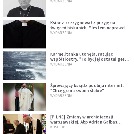
sprawował Mszę świętą
WYDARZENIA
Ksiądz zrezygnował z przyjęcia
święceń biskupich. "Jestem naprawdę
niegodny"
WYDARZENIA
Karmelitanka utonęła, ratując
współsiostry. "To był jej ostatni gest
miłości"
WYDARZENIA
Śpiewający ksiądz podbija internet.
"Chcę go na swoim ślubie"
WYDARZENIA
[PILNE] Zmiany w archidiecezji
warszawskiej. Abp Adrian Galbas
wręczył dekrety nowym proboszczom
KOŚCIÓŁ