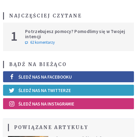
NAJCZĘŚCIEJ CZYTANE
1
Potrzebujesz pomocy? Pomodlimy się w Twojej
intencji
62 komentarzy
BĄDŹ NA BIEŻĄCO
ŚLEDŹ NAS NA FACEBOOKU
ŚLEDŹ NAS NA TWITTERZE
ŚLEDŹ NAS NA INSTAGRAMIE
POWIĄZANE ARTYKUŁY