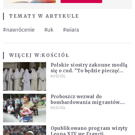
TEMATY W ARTYKULE
#nawrócenie
#uk
#wiara
WIĘCEJ W:
KOŚCIÓŁ
Polskie siostry zakonne modlą
się o cud. "To będzie pieczęć
Pana Boga dla naszej wiary"
KOŚCIÓŁ
Proboszcz wezwał do
bombardowania migrantów.
"Masowy ogień przeciwko
KOŚCIÓŁ
najeźdźcom!"
Opublikowano program wizyty
Leona XIV we Francji