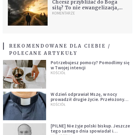
Chcesz przybliżać do Boga
siłą? To nie ewangelizacja,
tylko krucjata
KOMENTARZE
REKOMENDOWANE DLA CIEBIE /
POLECANE ARTYKUŁY
Potrzebujesz pomocy? Pomodlimy się
w Twojej intencji
KOŚCIÓŁ
W dzień odprawiał Mszę, w nocy
prowadził drugie życie. Przełożony
kazał mu opuścić zakon
KOŚCIÓŁ
[PILNE] Nie żyje polski biskup. Jeszcze
tego samego dnia spowiadał i