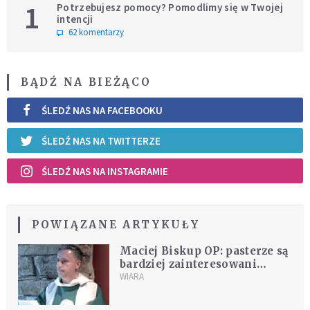
1
Potrzebujesz pomocy? Pomodlimy się w Twojej
intencji
62 komentarzy
BĄDŹ NA BIEŻĄCO
ŚLEDŹ NAS NA FACEBOOKU
ŚLEDŹ NAS NA TWITTERZE
ŚLEDŹ NAS NA INSTAGRAMIE
POWIĄZANE ARTYKUŁY
Maciej Biskup OP: pasterze są
bardziej zainteresowani
ochroną pogańskiej
WIARA
sakralizacji kapłaństwa i
instytucji Kościoła