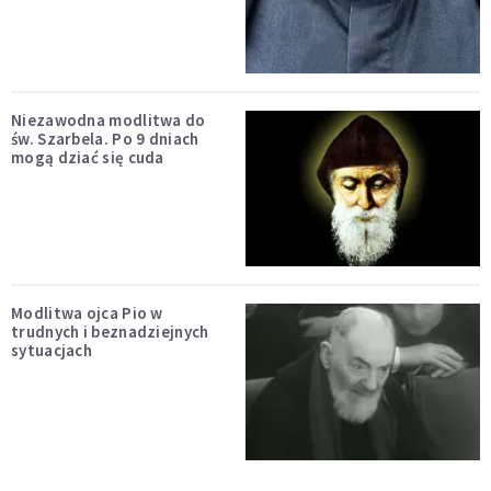
Niezawodna modlitwa do
św. Szarbela. Po 9 dniach
mogą dziać się cuda
Modlitwa ojca Pio w
trudnych i beznadziejnych
sytuacjach