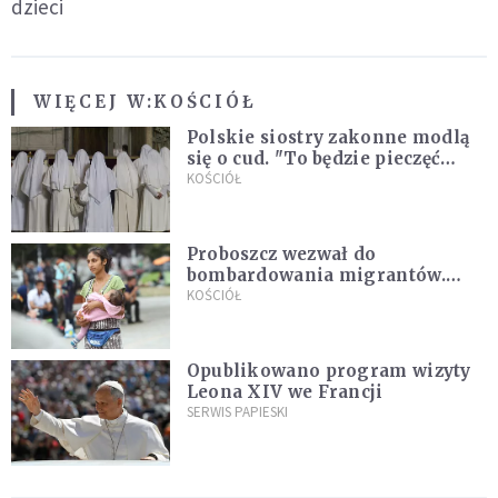
dzieci
WIĘCEJ W:
KOŚCIÓŁ
Polskie siostry zakonne modlą
się o cud. "To będzie pieczęć
Pana Boga dla naszej wiary"
KOŚCIÓŁ
Proboszcz wezwał do
bombardowania migrantów.
"Masowy ogień przeciwko
KOŚCIÓŁ
najeźdźcom!"
Opublikowano program wizyty
Leona XIV we Francji
SERWIS PAPIESKI