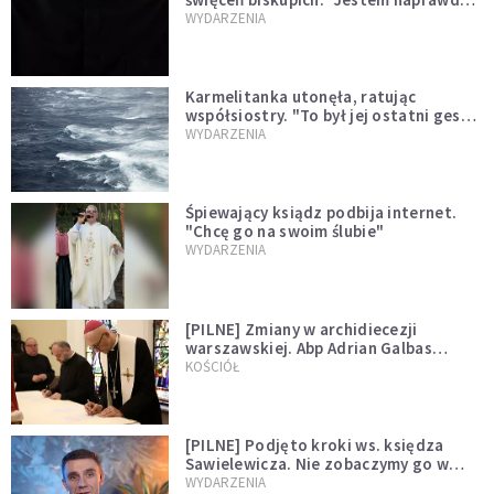
niegodny"
WYDARZENIA
Karmelitanka utonęła, ratując
współsiostry. "To był jej ostatni gest
miłości"
WYDARZENIA
Śpiewający ksiądz podbija internet.
"Chcę go na swoim ślubie"
WYDARZENIA
[PILNE] Zmiany w archidiecezji
warszawskiej. Abp Adrian Galbas
wręczył dekrety nowym proboszczom
KOŚCIÓŁ
[PILNE] Podjęto kroki ws. księdza
Sawielewicza. Nie zobaczymy go w
mediach
WYDARZENIA