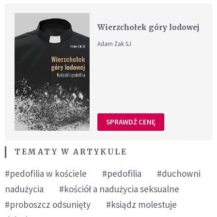
Wierzchołek góry lodowej
Adam Żak SJ
SPRAWDŹ CENĘ
TEMATY W ARTYKULE
#pedofilia w kościele
#pedofilia
#duchowni
nadużycia
#kościół a nadużycia seksualne
#proboszcz odsunięty
#ksiądz molestuje