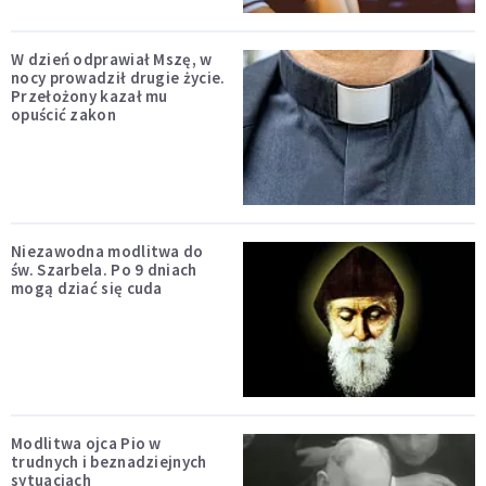
W dzień odprawiał Mszę, w
nocy prowadził drugie życie.
Przełożony kazał mu
opuścić zakon
Niezawodna modlitwa do
św. Szarbela. Po 9 dniach
mogą dziać się cuda
Modlitwa ojca Pio w
trudnych i beznadziejnych
sytuacjach