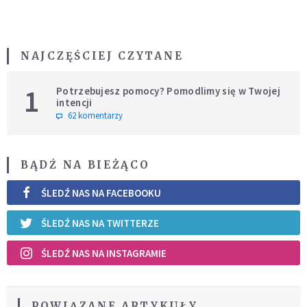
NAJCZĘŚCIEJ CZYTANE
1
Potrzebujesz pomocy? Pomodlimy się w Twojej
intencji
62 komentarzy
BĄDŹ NA BIEŻĄCO
ŚLEDŹ NAS NA FACEBOOKU
ŚLEDŹ NAS NA TWITTERZE
ŚLEDŹ NAS NA INSTAGRAMIE
POWIĄZANE ARTYKUŁY