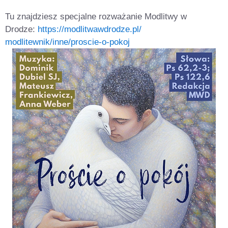
Tu znajdziesz specjalne rozważanie Modlitwy w
Drodze:
https://modlitwawdrodze.pl/
modlitewnik/inne/proscie-o-
pokoj