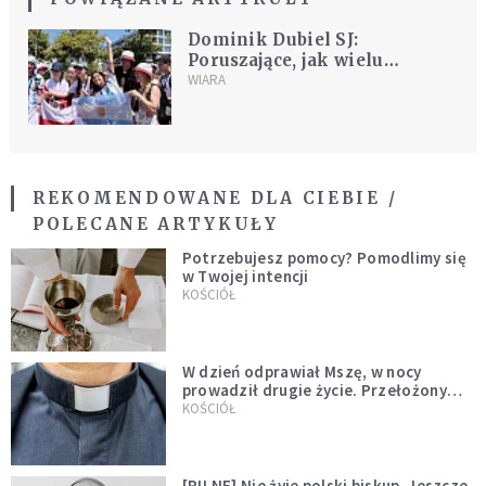
Dominik Dubiel SJ:
Poruszające, jak wielu
młodych z całego świata chce
WIARA
spotkać swojego papieża
REKOMENDOWANE DLA CIEBIE /
POLECANE ARTYKUŁY
Potrzebujesz pomocy? Pomodlimy się
w Twojej intencji
KOŚCIÓŁ
W dzień odprawiał Mszę, w nocy
prowadził drugie życie. Przełożony
kazał mu opuścić zakon
KOŚCIÓŁ
[PILNE] Nie żyje polski biskup. Jeszcze