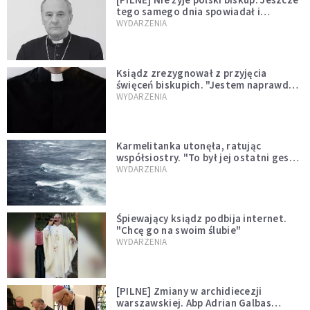
tego samego dnia spowiadał i
sprawował Mszę świętą
WYDARZENIA
Ksiądz zrezygnował z przyjęcia
święceń biskupich. "Jestem naprawdę
niegodny"
WYDARZENIA
Karmelitanka utonęła, ratując
współsiostry. "To był jej ostatni gest
miłości"
WYDARZENIA
Śpiewający ksiądz podbija internet.
"Chcę go na swoim ślubie"
WYDARZENIA
[PILNE] Zmiany w archidiecezji
warszawskiej. Abp Adrian Galbas