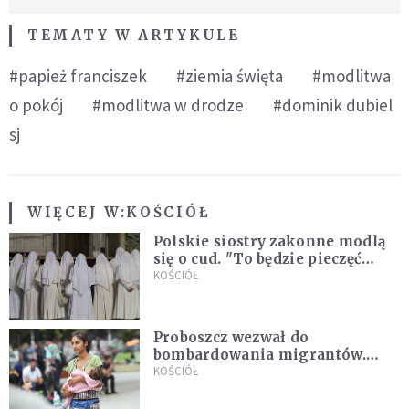
TEMATY W ARTYKULE
#papież franciszek
#ziemia święta
#modlitwa
o pokój
#modlitwa w drodze
#dominik dubiel
sj
WIĘCEJ W:
KOŚCIÓŁ
Polskie siostry zakonne modlą
się o cud. "To będzie pieczęć
Pana Boga dla naszej wiary"
KOŚCIÓŁ
Proboszcz wezwał do
bombardowania migrantów.
"Masowy ogień przeciwko
KOŚCIÓŁ
najeźdźcom!"