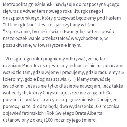
Metropolita gnieźnieński nawiązuje do rozpoczynającego
się wraz z Adwentem nowego roku liturgicznego i
duszpasterskiego, który przeżywać będziemy pod hasłem
"Idźcie i głoście". Jest to - jak czytamy w liście:
"zaproszenie, by nieść światu Ewangelię i w ten sposób
nasze oczekiwanie przekształcać w wychodzenie, w
poszukiwanie, w towarzyszenie innym.
- W ciągu tego roku pragniemy odkrywać, że będąc
uczniami Pana Jezusa, jesteśmy jednocześnie misjonarzami
wszędzie tam, gdzie żyjemy i pracujemy, gdzie radujemy się
i cierpimy, gdzie Bóg nas stawia. (…) Mamy stawać się
świadkami Jezusa nie tylko dla siebie nawzajem, lecz także
wobec tych, którzy Chrystusa jeszcze nie znają lub Go
porzucili - podkreśla arcybiskup gnieźnieński. Dodaje, że
pomocą na tej drodze będą dwa wydarzenia: 100. rocznica
objawień fatimskich i Rok Świętego Brata Alberta
ustanowiony z okazji 100. rocznicy jego śmierci.