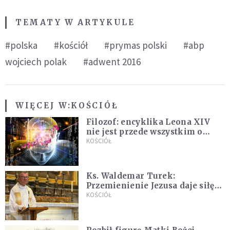
TEMATY W ARTYKULE
#polska
#kościół
#prymas polski
#abp
wojciech polak
#adwent 2016
WIĘCEJ W:
KOŚCIÓŁ
Filozof: encyklika Leona XIV
nie jest przede wszystkim o
sztucznej inteligencji
KOŚCIÓŁ
Ks. Waldemar Turek:
Przemienienie Jezusa daje siłę
do pokonywania przeciwności
KOŚCIÓŁ