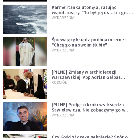
Karmelitanka utonęła, ratując
współsiostry. "To był jej ostatni gest
miłości"
WYDARZENIA
Śpiewający ksiądz podbija internet.
"Chcę go na swoim ślubie"
WYDARZENIA
[PILNE] Zmiany w archidiecezji
warszawskiej. Abp Adrian Galbas
wręczył dekrety nowym proboszczom
KOŚCIÓŁ
[PILNE] Podjęto kroki ws. księdza
Sawielewicza. Nie zobaczymy go w
mediach
WYDARZENIA
Czy Kościół czeka pęknięcie? Spór o