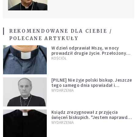
REKOMENDOWANE DLA CIEBIE /
POLECANE ARTYKUŁY
W dzień odprawiał Mszę, w nocy
prowadził drugie życie. Przełożony
kazał mu opuścić zakon
KOŚCIÓŁ
[PILNE] Nie żyje polski biskup. Jeszcze
tego samego dnia spowiadał i
sprawował Mszę świętą
WYDARZENIA
Ksiądz zrezygnował z przyjęcia
święceń biskupich. "Jestem naprawdę
niegodny"
WYDARZENIA