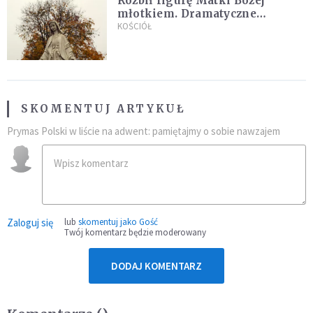
Rozbił figurę Matki Bożej
młotkiem. Dramatyczne
nagranie w sieci
KOŚCIÓŁ
SKOMENTUJ ARTYKUŁ
Prymas Polski w liście na adwent: pamiętajmy o sobie nawzajem
Zaloguj się
lub
skomentuj jako Gość
Twój komentarz będzie moderowany
DODAJ KOMENTARZ