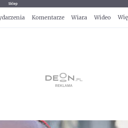
g
Sklep
Wię
darzenia
Komentarze
Wiara
Wideo