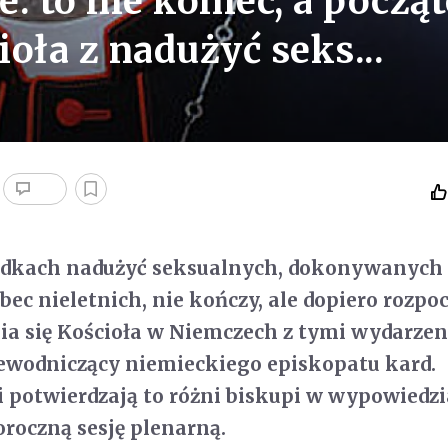
: to nie koniec, a począ
ioła z nadużyć seks...
adkach nadużyć seksualnych, dokonywanych 
c nieletnich, nie kończy, ale dopiero rozpo
nia się Kościoła w Niemczech z tymi wydarzen
ewodniczący niemieckiego episkopatu kard.
 potwierdzają to różni biskupi w wypowiedz
roczną sesję plenarną.