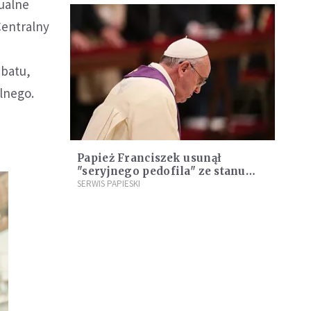
tualne
Centralny
ibatu,
lnego.
Papież Franciszek usunął
"seryjnego pedofila" ze stanu
kapłańskiego
SERWIS PAPIESKI