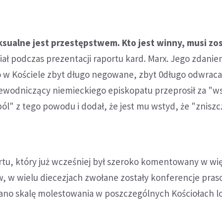
sualne jest przestępstwem. Kto jest winny, musi zo
iał podczas prezentacji raportu kard. Marx. Jego zdani
 w Kościele zbyt długo negowane, zbyt 0długo odwrac
zewodniczący niemieckiego episkopatu przeprosił za "w
ból" z tego powodu i dodał, że jest mu wstyd, że "znisz
rtu, który już wcześniej był szeroko komentowany w wi
, w wielu diecezjach zwołane zostały konferencje pras
ano skalę molestowania w poszczególnych Kościołach l