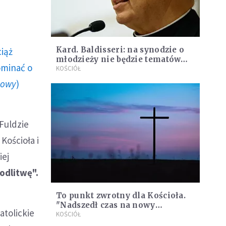
Kard. Baldisseri: na synodzie o
ciąż
młodzieży nie będzie tematów
ominać o
tabu
KOŚCIÓŁ
howy
)
Fuldzie
 Kościoła i
iej
odlitwę".
To punkt zwrotny dla Kościoła.
"Nadszedł czas na nowy
atolickie
początek"
KOŚCIÓŁ