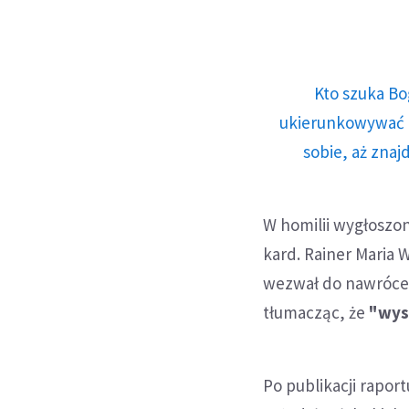
Kto szuka Bo
ukierunkowywać n
sobie, aż znaj
W homilii wygłoszo
kard. Rainer Maria W
wezwał do nawróceni
tłumacząc, że
"wyst
Po publikacji rapor