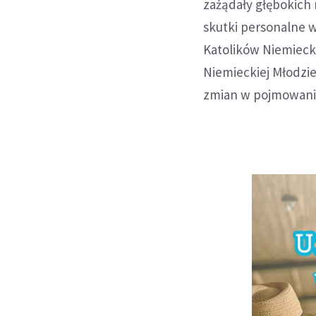
zażądały głębokich 
skutki personalne 
Katolików Niemieck
Niemieckiej Młodzie
zmian w pojmowaniu