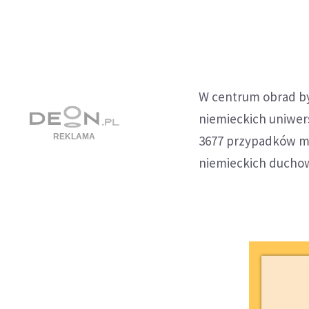
W centrum obrad by
niemieckich uniwer
3677 przypadków mo
niemieckich duchown