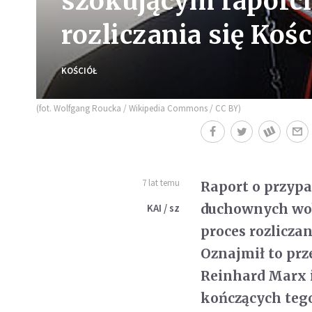
szokującym raporcie
rozliczania się Kośc
KOŚCIÓŁ
(fot. Wolfgang Roucka / Wikipedia Commons / CC BY)
7 lat temu
Raport o przyp
duchownych wobe
KAI / sz
proces rozlicza
Oznajmił to prz
Reinhard Marx i
kończących tego