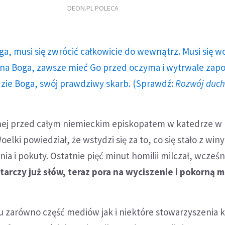
DEON.PL POLECA
ga, musi się zwrócić całkowicie do wewnątrz. Musi się w
a Boga, zawsze mieć Go przed oczyma i wytrwale zap
dzie Boga, swój prawdziwy skarb. (Sprawdź:
Rozwój duc
nej przed całym niemieckim episkopatem w katedrze w 
oelki powiedział, że wstydzi się za to, co się stało z winy
a i pokuty. Ostatnie pięć minut homilii milczał, wcześn
arczy już słów, teraz pora na wyciszenie i pokorną m
tu zarówno część mediów jak i niektóre stowarzyszenia k