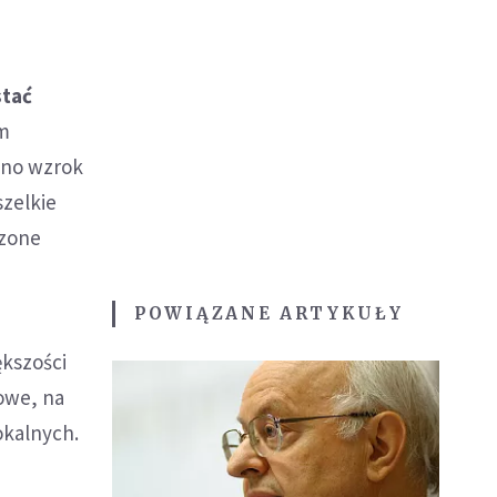
stać
em
ano wzrok
szelkie
czone
POWIĄZANE ARTYKUŁY
ększości
owe, na
okalnych.