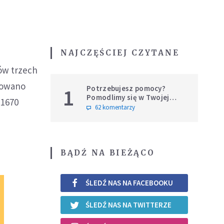
NAJCZĘŚCIEJ CZYTANE
ów trzech
towano
Potrzebujesz pomocy?
1
Pomodlimy się w Twojej
 1670
intencji
62 komentarzy
.
BĄDŹ NA BIEŻĄCO
ŚLEDŹ NAS NA FACEBOOKU
ŚLEDŹ NAS NA TWITTERZE