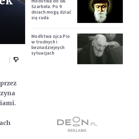
tek
modlitwa do św.
Szarbela. Po 9
dniach mogą dziać
się cuda
Modlitwa ojca Pio
w trudnych i
beznadziejnych
sytuacjach
przez
czyna
iami.
iach