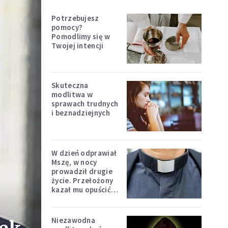
Potrzebujesz
pomocy?
Pomodlimy się w
Twojej intencji
Skuteczna
modlitwa w
sprawach trudnych
i beznadziejnych
W dzień odprawiał
Mszę, w nocy
prowadził drugie
życie. Przełożony
kazał mu opuścić
zakon
Niezawodna