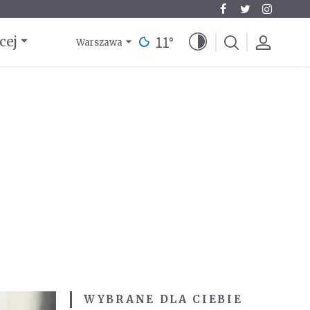
11
°
cej
Warszawa
WYBRANE DLA CIEBIE