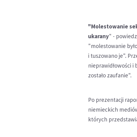
"Molestowanie sek
ukarany
" - powiedz
"molestowanie było
i tuszowano je". Pr
nieprawidłowości i 
zostało zaufanie".
Po prezentacji rapo
niemieckich mediów
których przedstawi