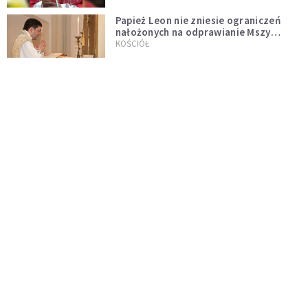
Papież Leon nie zniesie ograniczeń
nałożonych na odprawianie Mszy
trydenckiej. „Traditionis custodes”
KOŚCIÓŁ
zostaje w mocy
Papież Leon XIV w butach Nike. Zdjęcie
z filmu Watykanu stało się viralem
WYDARZENIA