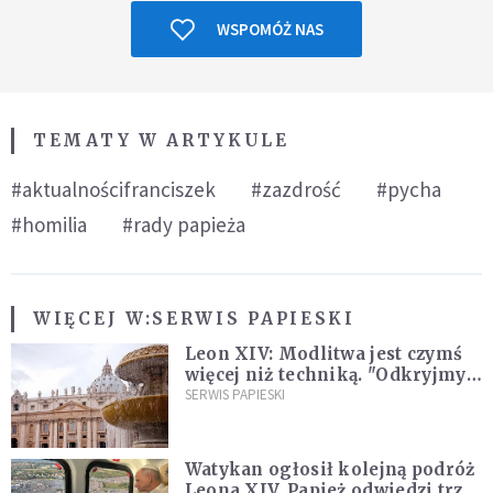
WSPOMÓŻ NAS
TEMATY W ARTYKULE
#aktualnościfranciszek
#zazdrość
#pycha
#homilia
#rady papieża
WIĘCEJ W:
SERWIS PAPIESKI
Leon XIV: Modlitwa jest czymś
więcej niż techniką. "Odkryjmy
ją na nowo"
SERWIS PAPIESKI
Watykan ogłosił kolejną podróż
Leona XIV. Papież odwiedzi trzy