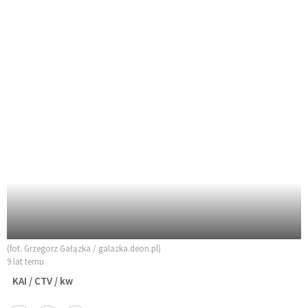
(fot. Grzegorz Gałązka / galazka.deon.pl)
9 lat temu
KAI / CTV / kw