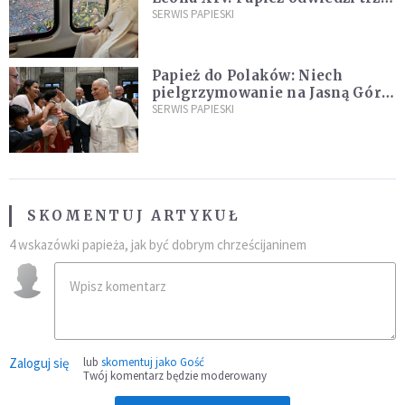
kraje Ameryki Południowej
SERWIS PAPIESKI
Papież do Polaków: Niech
pielgrzymowanie na Jasną Górę
umocni wiarę i nadzieję
SERWIS PAPIESKI
SKOMENTUJ ARTYKUŁ
4 wskazówki papieża, jak być dobrym chrześcijaninem
Zaloguj się
lub
skomentuj jako Gość
Twój komentarz będzie moderowany