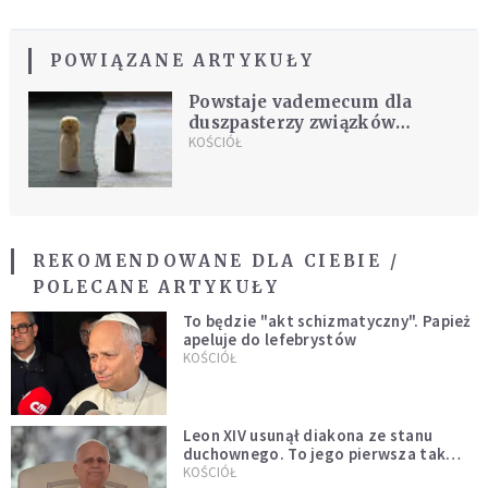
POWIĄZANE ARTYKUŁY
Powstaje vademecum dla
duszpasterzy związków
niesakramentalnych
KOŚCIÓŁ
REKOMENDOWANE DLA CIEBIE /
POLECANE ARTYKUŁY
To będzie "akt schizmatyczny". Papież
apeluje do lefebrystów
KOŚCIÓŁ
Leon XIV usunął diakona ze stanu
duchownego. To jego pierwsza tak
bezprecedensowa decyzja
KOŚCIÓŁ