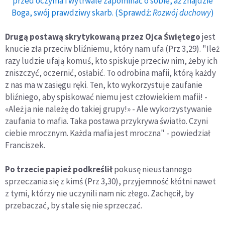
przed oczyma i wytrwale zapominać o sobie, aż znajdzie
Boga, swój prawdziwy skarb. (Sprawdź:
Rozwój duchowy
)
Drugą postawą skrytykowaną przez Ojca Świętego
jest
knucie zła przeciw bliźniemu, który nam ufa (Prz 3,29). "Ileż
razy ludzie ufają komuś, kto spiskuje przeciw nim, żeby ich
zniszczyć, oczernić, osłabić. To odrobina mafii, którą każdy
z nas ma w zasięgu ręki. Ten, kto wykorzystuje zaufanie
bliźniego, aby spiskować niemu jest człowiekiem mafii! -
«Ależ ja nie należę do takiej grupy!» - Ale wykorzystywanie
zaufania to mafia. Taka postawa przykrywa światło. Czyni
ciebie mrocznym. Każda mafia jest mroczna" - powiedział
Franciszek.
Po trzecie papież podkreślił
pokusę nieustannego
sprzeczania się z kimś (Prz 3,30), przyjemność kłótni nawet
z tymi, którzy nie uczynili nam nic złego. Zachęcił, by
przebaczać, by stale się nie sprzeczać.