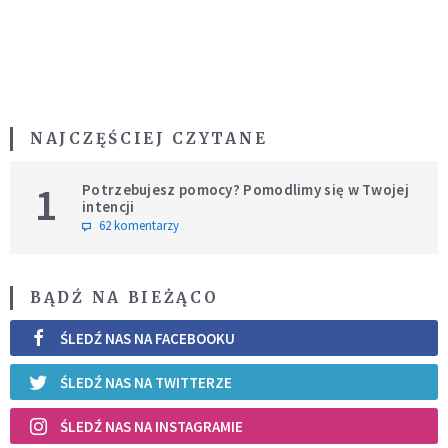
NAJCZĘŚCIEJ CZYTANE
1
Potrzebujesz pomocy? Pomodlimy się w Twojej
intencji
62 komentarzy
BĄDŹ NA BIEŻĄCO
ŚLEDŹ NAS NA FACEBOOKU
ŚLEDŹ NAS NA TWITTERZE
ŚLEDŹ NAS NA INSTAGRAMIE