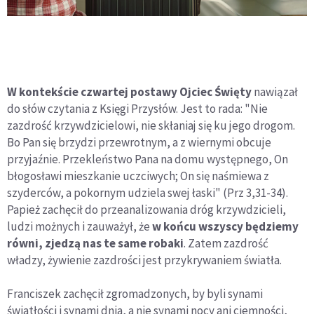
W kontekście czwartej postawy Ojciec Święty
nawiązał
do słów czytania z Księgi Przysłów. Jest to rada: "Nie
zazdrość krzywdzicielowi, nie skłaniaj się ku jego drogom.
Bo Pan się brzydzi przewrotnym, a z wiernymi obcuje
przyjaźnie. Przekleństwo Pana na domu występnego, On
błogosławi mieszkanie uczciwych; On się naśmiewa z
szyderców, a pokornym udziela swej łaski" (Prz 3,31-34).
Papież zachęcił do przeanalizowania dróg krzywdzicieli,
ludzi możnych i zauważył, że
w końcu wszyscy będziemy
równi, zjedzą nas te same robaki
. Zatem zazdrość
władzy, żywienie zazdrości jest przykrywaniem światła.
Franciszek zachęcił zgromadzonych, by byli synami
światłości i synami dnia, a nie synami nocy ani ciemności,