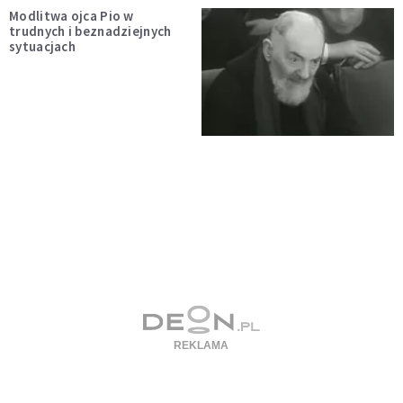
Modlitwa ojca Pio w
trudnych i beznadziejnych
sytuacjach