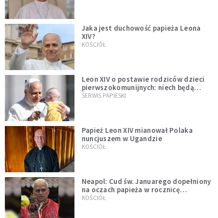
Jaka jest duchowość papieża Leona
XIV?
KOŚCIÓŁ
Leon XIV o postawie rodziców dzieci
pierwszokomunijnych: niech będą
przykładem
SERWIS PAPIESKI
Papież Leon XIV mianował Polaka
nuncjuszem w Ugandzie
KOŚCIÓŁ
Neapol: Cud św. Januarego dopełniony
na oczach papieża w rocznicę
pontyfikatu!
KOŚCIÓŁ