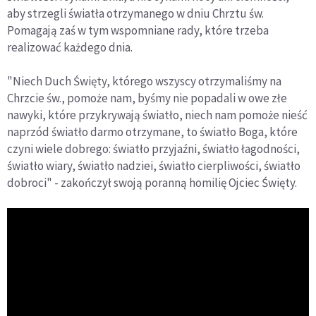
aby strzegli światła otrzymanego w dniu Chrztu św.
Pomagają zaś w tym wspomniane rady, które trzeba
realizować każdego dnia.
"Niech Duch Święty, którego wszyscy otrzymaliśmy na
Chrzcie św., pomoże nam, byśmy nie popadali w owe złe
nawyki, które przykrywają światło, niech nam pomoże nieść
naprzód światło darmo otrzymane, to światło Boga, które
czyni wiele dobrego: światło przyjaźni, światło łagodności,
światło wiary, światło nadziei, światło cierpliwości, światło
dobroci" - zakończył swoją poranną homilię Ojciec Święty.