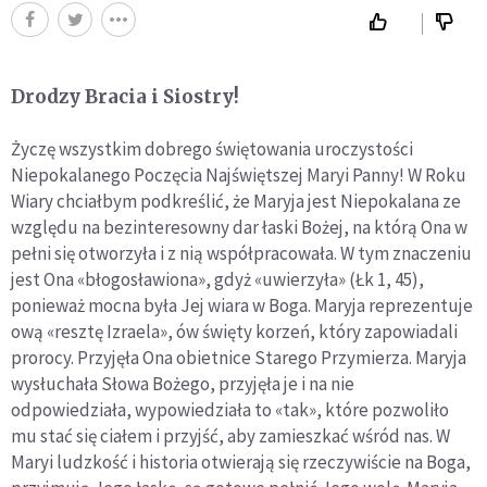
Drodzy Bracia i Siostry!
Życzę wszystkim dobrego świętowania uroczystości
Niepokalanego Poczęcia Najświętszej Maryi Panny! W Roku
Wiary chciałbym podkreślić, że Maryja jest Niepokalana ze
względu na bezinteresowny dar łaski Bożej, na którą Ona w
pełni się otworzyła i z nią współpracowała. W tym znaczeniu
jest Ona «błogosławiona», gdyż «uwierzyła» (Łk 1, 45),
ponieważ mocna była Jej wiara w Boga. Maryja reprezentuje
ową «resztę Izraela», ów święty korzeń, który zapowiadali
prorocy. Przyjęła Ona obietnice Starego Przymierza. Maryja
wysłuchała Słowa Bożego, przyjęła je i na nie
odpowiedziała, wypowiedziała to «tak», które pozwoliło
mu stać się ciałem i przyjść, aby zamieszkać wśród nas. W
Maryi ludzkość i historia otwierają się rzeczywiście na Boga,