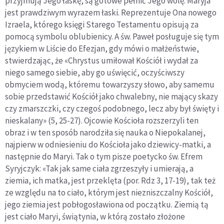
przyjmują Jego łaskę, są gotowe pełnić Jego wolę. Maryja
jest prawdziwym wyrazem łaski. Reprezentuje Ona nowego
Izraela, którego księgi Starego Testamentu opisują za
pomocą symbolu oblubienicy. A św. Paweł posługuje się tym
językiem w Liście do Efezjan, gdy mówi o małżeństwie,
stwierdzając, że «Chrystus umiłował Kościół i wydał za
niego samego siebie, aby go uświęcić, oczyściwszy
obmyciem wodą, któremu towarzyszy słowo, aby samemu
sobie przedstawić Kościół jako chwalebny, nie mający skazy
czy zmarszczki, czy czegoś podobnego, lecz aby był święty i
nieskalany» (5, 25-27). Ojcowie Kościoła rozszerzyli ten
obraz i w ten sposób narodziła się nauka o Niepokalanej,
najpierw w odniesieniu do Kościoła jako dziewicy-matki, a
następnie do Maryi. Tak o tym pisze poetycko św. Efrem
Syryjczyk: «Tak jak same ciała zgrzeszyły i umierają, a
ziemia, ich matka, jest przeklęta (por. Rdz 3, 17-19), tak też
ze względu na to ciało, którym jest niezniszczalny Kościół,
jego ziemia jest pobłogosławiona od początku. Ziemią tą
jest ciało Maryi, świątynia, w którą zostało złożone