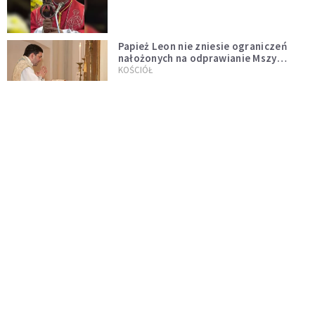
Papież Leon nie zniesie ograniczeń
nałożonych na odprawianie Mszy
trydenckiej. „Traditionis custodes”
KOŚCIÓŁ
zostaje w mocy
Papież Leon XIV w butach Nike. Zdjęcie
z filmu Watykanu stało się viralem
WYDARZENIA