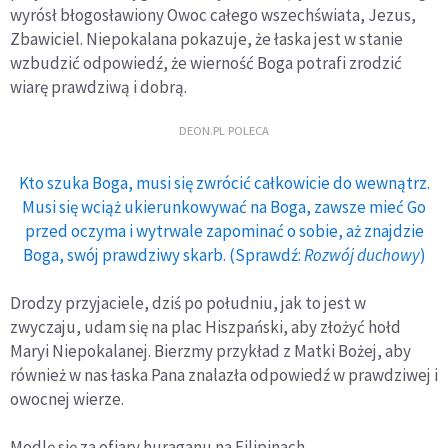
wyrósł błogosławiony Owoc całego wszechświata, Jezus,
Zbawiciel. Niepokalana pokazuje, że łaska jest w stanie
wzbudzić odpowiedź, że wierność Boga potrafi zrodzić
wiarę prawdziwą i dobrą.
DEON.PL POLECA
Kto szuka Boga, musi się zwrócić całkowicie do wewnątrz.
Musi się wciąż ukierunkowywać na Boga, zawsze mieć Go
przed oczyma i wytrwale zapominać o sobie, aż znajdzie
Boga, swój prawdziwy skarb. (Sprawdź:
Rozwój duchowy
)
Drodzy przyjaciele, dziś po południu, jak to jest w
zwyczaju, udam się na plac Hiszpański, aby złożyć hołd
Maryi Niepokalanej. Bierzmy przykład z Matki Bożej, aby
również w nas łaska Pana znalazła odpowiedź w prawdziwej i
owocnej wierze.
Modlę się za ofiary huraganu na Filipinach