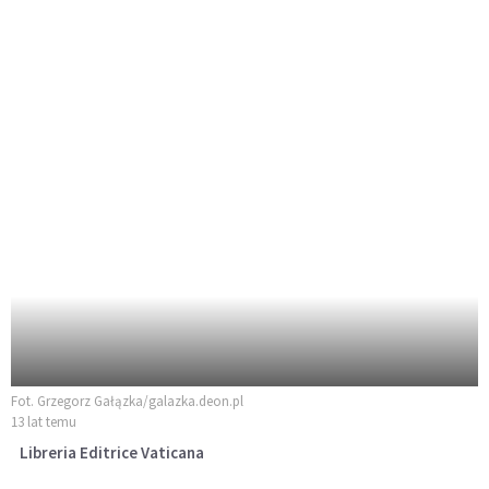
Fot. Grzegorz Gałązka/galazka.deon.pl
13 lat temu
Libreria Editrice Vaticana