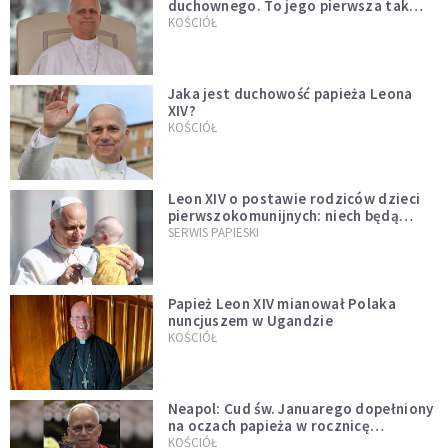
duchownego. To jego pierwsza tak
bezprecedensowa decyzja
KOŚCIÓŁ
Jaka jest duchowość papieża Leona
XIV?
KOŚCIÓŁ
Leon XIV o postawie rodziców dzieci
pierwszokomunijnych: niech będą
przykładem
SERWIS PAPIESKI
Papież Leon XIV mianował Polaka
nuncjuszem w Ugandzie
KOŚCIÓŁ
Neapol: Cud św. Januarego dopełniony
na oczach papieża w rocznicę
pontyfikatu!
KOŚCIÓŁ