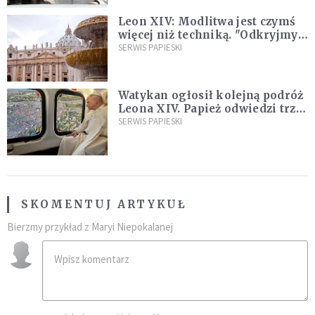
Leon XIV: Modlitwa jest czymś
więcej niż techniką. "Odkryjmy
ją na nowo"
SERWIS PAPIESKI
Watykan ogłosił kolejną podróż
Leona XIV. Papież odwiedzi trzy
kraje Ameryki Południowej
SERWIS PAPIESKI
SKOMENTUJ ARTYKUŁ
Bierzmy przykład z Maryi Niepokalanej