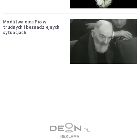
Modlitwa ojca Pio w
trudnych i beznadziejnych
sytuacjach