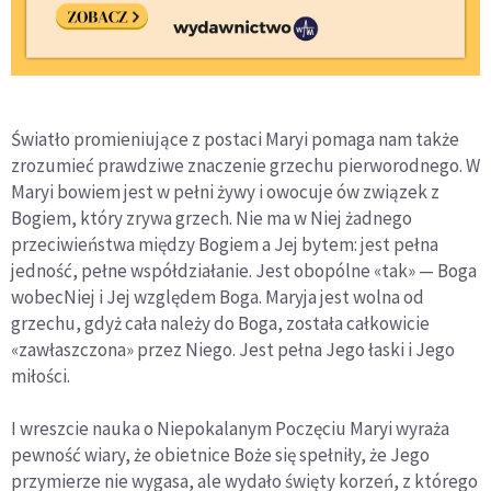
Światło promieniujące z postaci Maryi pomaga nam także
zrozumieć prawdziwe znaczenie grzechu pierworodnego. W
Maryi bowiem jest w pełni żywy i owocuje ów związek z
Bogiem, który zrywa grzech. Nie ma w Niej żadnego
przeciwieństwa między Bogiem a Jej bytem: jest pełna
jedność, pełne współdziałanie. Jest obopólne «tak» — Boga
wobecNiej i Jej względem Boga. Maryja jest wolna od
grzechu, gdyż cała należy do Boga, została całkowicie
«zawłaszczona» przez Niego. Jest pełna Jego łaski i Jego
miłości.
I wreszcie nauka o Niepokalanym Poczęciu Maryi wyraża
pewność wiary, że obietnice Boże się spełniły, że Jego
przymierze nie wygasa, ale wydało święty korzeń, z którego