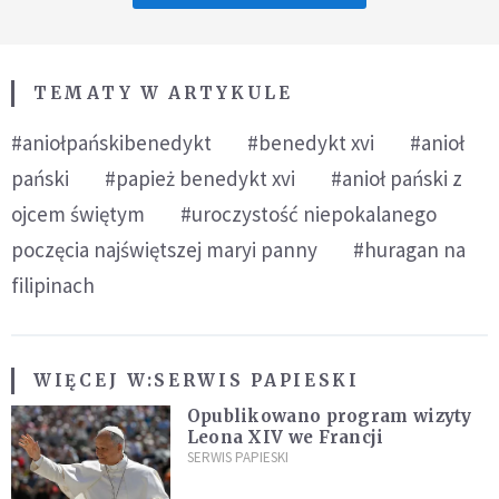
TEMATY W ARTYKULE
#aniołpańskibenedykt
#benedykt xvi
#anioł
pański
#papież benedykt xvi
#anioł pański z
ojcem świętym
#uroczystość niepokalanego
poczęcia najświętszej maryi panny
#huragan na
filipinach
WIĘCEJ W:
SERWIS PAPIESKI
Opublikowano program wizyty
Leona XIV we Francji
SERWIS PAPIESKI