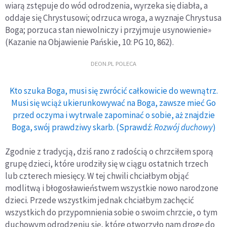
wiarą zstępuje do wód odrodzenia, wyrzeka się diabła, a
oddaje się Chrystusowi; odrzuca wroga, a wyznaje Chrystusa
Boga; porzuca stan niewolniczy i przyjmuje usynowienie»
(Kazanie na Objawienie Pańskie, 10: PG 10, 862).
DEON.PL POLECA
Kto szuka Boga, musi się zwrócić całkowicie do wewnątrz.
Musi się wciąż ukierunkowywać na Boga, zawsze mieć Go
przed oczyma i wytrwale zapominać o sobie, aż znajdzie
Boga, swój prawdziwy skarb. (Sprawdź:
Rozwój duchowy
)
Zgodnie z tradycją, dziś rano z radością o chrzciłem sporą
grupę dzieci, które urodziły się w ciągu ostatnich trzech
lub czterech miesięcy. W tej chwili chciałbym objąć
modlitwą i błogosławieństwem wszystkie nowo narodzone
dzieci. Przede wszystkim jednak chciałbym zachęcić
wszystkich do przypomnienia sobie o swoim chrzcie, o tym
duchowym odrodzeniu się, które otworzyło nam drogę do