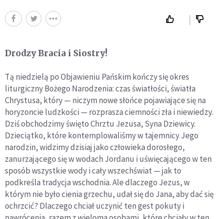
Drodzy Bracia i Siostry!
Tą niedzielą po Objawieniu Pańskim kończy się okres
liturgiczny Bożego Narodzenia: czas światłości, światła
Chrystusa, który — niczym nowe słońce pojawiające się na
horyzoncie ludzkości — rozprasza ciemności zła i niewiedzy.
Dziś obchodzimy święto Chrztu Jezusa, Syna Dziewicy.
Dzieciątko, które kontemplowaliśmy w tajemnicy Jego
narodzin, widzimy dzisiaj jako człowieka dorosłego,
zanurzającego się w wodach Jordanu i uświęcającego w ten
sposób wszystkie wody i cały wszechświat — jak to
podkreśla tradycja wschodnia. Ale dlaczego Jezus, w
którym nie było cienia grzechu, udał się do Jana, aby dać się
ochrzcić? Dlaczego chciał uczynić ten gest pokuty i
nawrócenia, razem z wieloma osobami, które chciały w ten