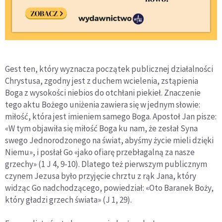
Gest ten, który wyznacza początek publicznej działalności
Chrystusa, zgodny jest z duchem wcielenia, zstąpienia
Boga z wysokości niebios do otchłani piekieł. Znaczenie
tego aktu Bożego uniżenia zawiera się w jednym słowie:
miłość, która jest imieniem samego Boga. Apostoł Jan pisze:
«W tym objawiła się miłość Boga ku nam, że zesłał Syna
swego Jednorodzonego na świat, abyśmy życie mieli dzięki
Niemu», i posłał Go «jako ofiarę przebłagalną za nasze
grzechy» (1 J 4, 9-10). Dlatego też pierwszym publicznym
czynem Jezusa było przyjęcie chrztu z rąk Jana, który
widząc Go nadchodzącego, powiedział: «Oto Baranek Boży,
który gładzi grzech świata» (J 1, 29).