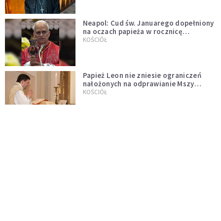
Neapol: Cud św. Januarego dopełniony
na oczach papieża w rocznicę
pontyfikatu!
KOŚCIÓŁ
Papież Leon nie zniesie ograniczeń
nałożonych na odprawianie Mszy
trydenckiej. „Traditionis custodes”
KOŚCIÓŁ
zostaje w mocy
Papież Leon XIV w butach Nike. Zdjęcie
z filmu Watykanu stało się viralem
WYDARZENIA