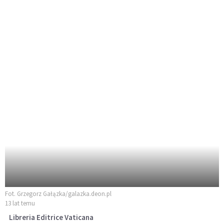
Fot. Grzegorz Gałązka/galazka.deon.pl
13 lat temu
Libreria Editrice Vaticana