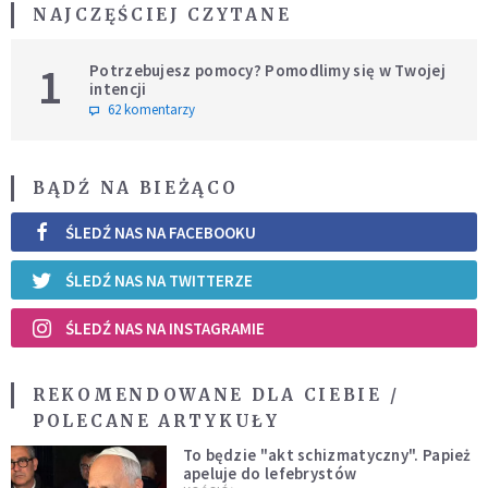
NAJCZĘŚCIEJ CZYTANE
1
Potrzebujesz pomocy? Pomodlimy się w Twojej
intencji
62 komentarzy
BĄDŹ NA BIEŻĄCO
ŚLEDŹ NAS NA FACEBOOKU
ŚLEDŹ NAS NA TWITTERZE
ŚLEDŹ NAS NA INSTAGRAMIE
REKOMENDOWANE DLA CIEBIE /
POLECANE ARTYKUŁY
To będzie "akt schizmatyczny". Papież
apeluje do lefebrystów