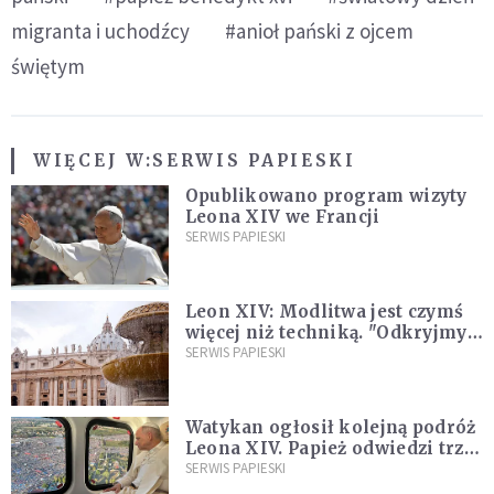
migranta i uchodźcy
#anioł pański z ojcem
świętym
WIĘCEJ W:
SERWIS PAPIESKI
Opublikowano program wizyty
Leona XIV we Francji
SERWIS PAPIESKI
Leon XIV: Modlitwa jest czymś
więcej niż techniką. "Odkryjmy
ją na nowo"
SERWIS PAPIESKI
Watykan ogłosił kolejną podróż
Leona XIV. Papież odwiedzi trzy
kraje Ameryki Południowej
SERWIS PAPIESKI