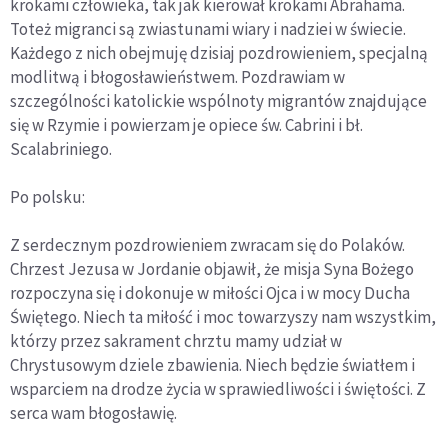
krokami człowieka, tak jak kierował krokami Abrahama.
Toteż migranci są zwiastunami wiary i nadziei w świecie.
Każdego z nich obejmuję dzisiaj pozdrowieniem, specjalną
modlitwą i błogosławieństwem. Pozdrawiam w
szczególności katolickie wspólnoty migrantów znajdujące
się w Rzymie i powierzam je opiece św. Cabrini i bł.
Scalabriniego.
Po polsku:
Z serdecznym pozdrowieniem zwracam się do Polaków.
Chrzest Jezusa w Jordanie objawił, że misja Syna Bożego
rozpoczyna się i dokonuje w miłości Ojca i w mocy Ducha
Świętego. Niech ta miłość i moc towarzyszy nam wszystkim,
którzy przez sakrament chrztu mamy udział w
Chrystusowym dziele zbawienia. Niech będzie światłem i
wsparciem na drodze życia w sprawiedliwości i świętości. Z
serca wam błogosławię.