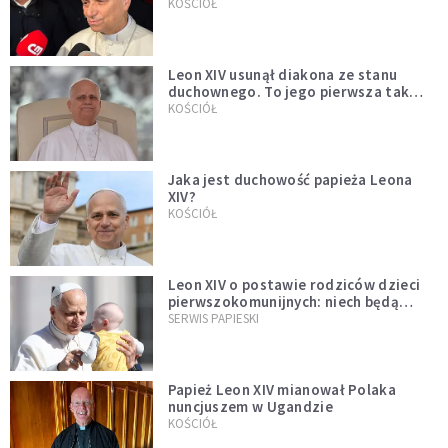
KOŚCIÓŁ
Leon XIV usunął diakona ze stanu
duchownego. To jego pierwsza tak
bezprecedensowa decyzja
KOŚCIÓŁ
Jaka jest duchowość papieża Leona
XIV?
KOŚCIÓŁ
Leon XIV o postawie rodziców dzieci
pierwszokomunijnych: niech będą
przykładem
SERWIS PAPIESKI
Papież Leon XIV mianował Polaka
nuncjuszem w Ugandzie
KOŚCIÓŁ