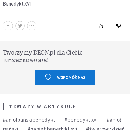
Benedykt XVI
Tworzymy DEON.pl dla Ciebie
Tu możesz nas wesprzeć.
WSPOMÓŻ NAS
TEMATY W ARTYKULE
#aniołpańskibenedykt
#benedykt xvi
#anioł
pański
#papież benedykt xvi
#światowy dzień