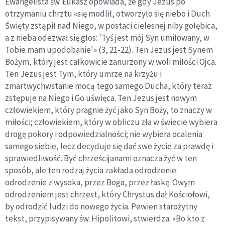
Ewangelista św. Łukasz opowiada, że gdy Jezus po
otrzymaniu chrztu «się modlił, otworzyło się niebo i Duch
Święty zstąpił nad Niego, w postaci cielesnej niby gołębica,
a z nieba odezwał się głos: 'Tyś jest mój Syn umiłowany, w
Tobie mam upodobanie'» (3, 21-22). Ten Jezus jest Synem
Bożym, który jest całkowicie zanurzony w woli miłości Ojca.
Ten Jezus jest Tym, który umrze na krzyżu i
zmartwychwstanie mocą tego samego Ducha, który teraz
zstępuje na Niego i Go uświęca. Ten Jezus jest nowym
człowiekiem, który pragnie żyć jako Syn Boży, to znaczy w
miłości; człowiekiem, który w obliczu zła w świecie wybiera
drogę pokory i odpowiedzialności; nie wybiera ocalenia
samego siebie, lecz decyduje się dać swe życie za prawdę i
sprawiedliwość. Być chrześcijanami oznacza żyć w ten
sposób, ale ten rodzaj życia zakłada odrodzenie:
odrodzenie z wysoka, przez Boga, przez łaskę. Owym
odrodzeniem jest chrzest, który Chrystus dał Kościołowi,
by odrodzić ludzi do nowego życia. Pewien starożytny
tekst, przypisywany św. Hipolitowi, stwierdza: «Bo kto z