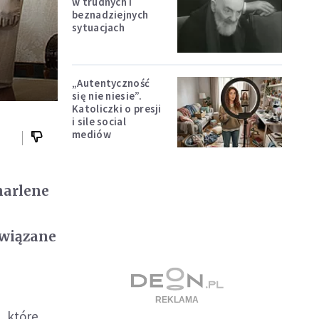
w trudnych i
beznadziejnych
sytuacjach
„Autentyczność
się nie niesie”.
Katoliczki o presji
i sile social
mediów
harlene
owiązane
, które