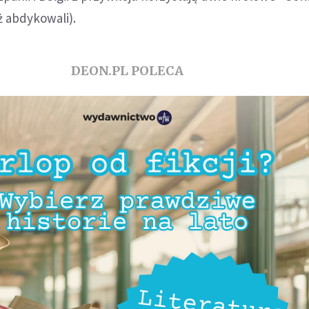
ż abdykowali).
DEON.PL POLECA