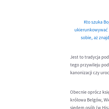
Kto szuka Bo
ukierunkowywać n
sobie, aż znaj
Jest to tradycja pod
tego przywileju po
kanonizacji czy uro
Obecnie oprócz księ
królowa Belgów, Wi
siedem osób (w Hiszp