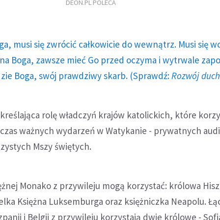
DEON.PL POLECA
ga, musi się zwrócić całkowicie do wewnątrz. Musi się w
a Boga, zawsze mieć Go przed oczyma i wytrwale zap
dzie Boga, swój prawdziwy skarb. (Sprawdź:
Rozwój duc
kreślająca rolę władczyń krajów katolickich, które korzy
dczas ważnych wydarzeń w Watykanie - prywatnych audi
czystych Mszy świętych.
żnej Monako z przywileju mogą korzystać: królowa Hisz
elka Księżna Luksemburga oraz księżniczka Neapolu. Łąc
anii i Belgii z przywileju korzystają dwie królowe - Sofia