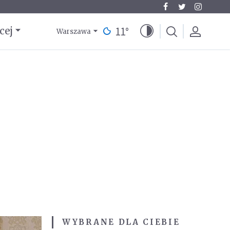
11
°
cej
Warszawa
WYBRANE DLA CIEBIE