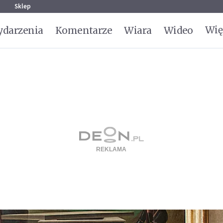
g
Sklep
Wię
darzenia
Komentarze
Wiara
Wideo