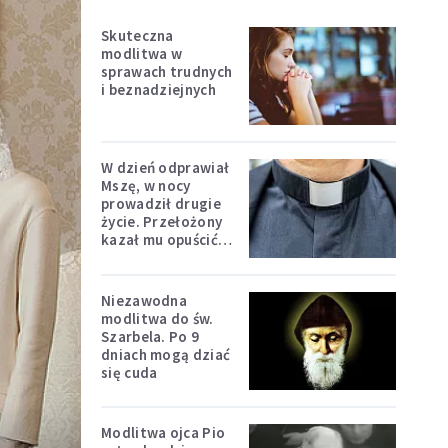
Skuteczna
modlitwa w
sprawach trudnych
i beznadziejnych
W dzień odprawiał
Mszę, w nocy
prowadził drugie
życie. Przełożony
kazał mu opuścić
zakon
Niezawodna
modlitwa do św.
Szarbela. Po 9
dniach mogą dziać
się cuda
Modlitwa ojca Pio