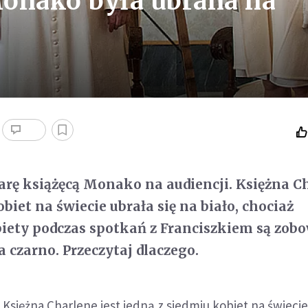
Monako była ubrana na
parę książęcą Monako na audiencji. Księżna C
obiet na świecie ubrała się na biało, chociaż
iety podczas spotkań z Franciszkiem są zob
a czarno. Przeczytaj dlaczego.
. Księżna Charlene jest jedną z siedmiu kobiet na świecie