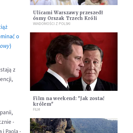
Ulicami Warszawy przeszedł
ósmy Orszak Trzech Króli
WIADOMOŚCI Z POLSKI
ciąż
ominać o
howy
)
stają z
encji,
Film na weekend: "Jak zostać
królem"
FILM
panii,
znie -
 i Paola -