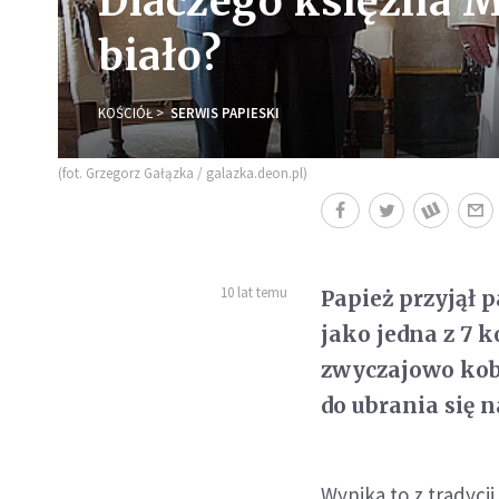
Dlaczego księżna 
biało?
KOŚCIÓŁ
SERWIS PAPIESKI
(fot. Grzegorz Gałązka / galazka.deon.pl)
10 lat temu
Papież przyjął 
jako jedna z 7 k
zwyczajowo kob
do ubrania się n
Wynika to z tradycji