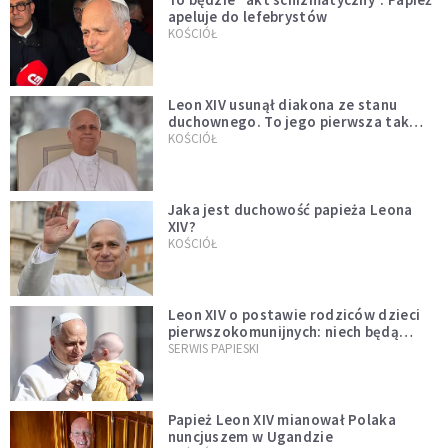
apeluje do lefebrystów
KOŚCIÓŁ
Leon XIV usunął diakona ze stanu
duchownego. To jego pierwsza tak
bezprecedensowa decyzja
KOŚCIÓŁ
Jaka jest duchowość papieża Leona
XIV?
KOŚCIÓŁ
Leon XIV o postawie rodziców dzieci
pierwszokomunijnych: niech będą
przykładem
SERWIS PAPIESKI
Papież Leon XIV mianował Polaka
nuncjuszem w Ugandzie