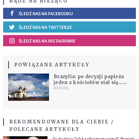
BĄDŹ NA BIEŻĄCO
ŚLEDŹ NAS NA FACEBOOKU
ŚLEDŹ NAS NA TWITTERZE
ŚLEDŹ NAS NA INSTAGRAMIE
POWIĄZANE ARTYKUŁY
Brazylia: po decyzji papieża
jeden z kościołów stał się...
najmniejszą bazyliką świata
KOŚCIÓŁ
REKOMENDOWANE DLA CIEBIE /
POLECANE ARTYKUŁY
To będzie "akt schizmatyczny". Papież