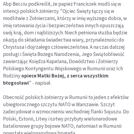
Abp Becciu podkreślił, że papież Franciszek modli się w
intencji polskich żołnierzy. "Ojciec Święty łączy się w
modlitwie z Żołnierzami, którzy w imię wyższego dobra, w
imię ratowania życia i bezpieczeństwa innych opuszczają
swój kraj, dom i najbliższych. Niech pełniona służba będzie
okazją do składania świadectwa wiary, przynależności do
Chrystusa i dojrzałego człowieczeństwa. A na czas dalszej
posługi i Święta Bożego Narodzenia, Jego Świątobliwość
zawierzając Księdza Kapelana, Dowództwo i Żołnierzy
Polskiego Kontyngentu Wojskowego w Rumunii oraz Ich
Rodziny
opiece Matki Bożej, z serca wszystkim
błogosławi
" - napisał.
Obecność polskich żołnierzy w Rumunii to jeden z efektów
ubiegłorocznego szczytu NATO w Warszawie. Szczyt
zadecydował o wzmocnieniu wschodniej flanki Sojuszu. Do
Polski, Estonii, Litwy i Łotwy przybyły wielonarodowe
batalionowe grupy bojowe NATO, natomiast w Rumunii
powstała wielonarodowa brygada.