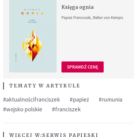
Księga ognia
Papież Franciszek, Stefan von Kempis
SPRAWDŹ CENĘ
TEMATY W ARTYKULE
#aktualnościfranciszek
#papież
#rumunia
#wojsko polskie
#franciszek
WIĘCEJ W:
SERWIS PAPIESKI