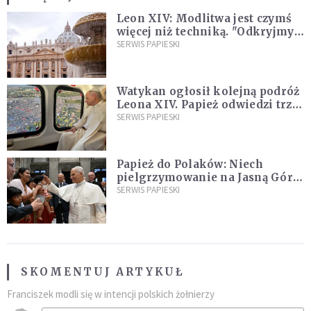
Leon XIV: Modlitwa jest czymś
więcej niż techniką. "Odkryjmy
ją na nowo"
SERWIS PAPIESKI
Watykan ogłosił kolejną podróż
Leona XIV. Papież odwiedzi trzy
kraje Ameryki Południowej
SERWIS PAPIESKI
Papież do Polaków: Niech
pielgrzymowanie na Jasną Górę
umocni wiarę i nadzieję
SERWIS PAPIESKI
SKOMENTUJ ARTYKUŁ
Franciszek modli się w intencji polskich żołnierzy