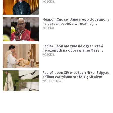
KOŚCIÓŁ
Neapol: Cud św. Januarego dopełniony
na oczach papieża w rocznicę
pontyfikatu!
KOŚCIÓŁ
Papież Leon nie zniesie ograniczeń
nałożonych na odprawianie Mszy
trydenckiej. „Traditionis custodes”
KOŚCIÓŁ
zostaje w mocy
Papież Leon XIV w butach Nike. Zdjęcie
z filmu Watykanu stało się viralem
WYDARZENIA