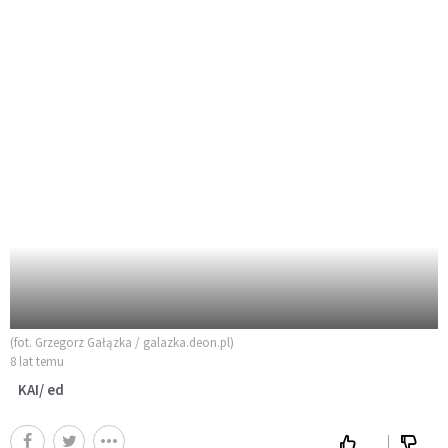
(fot. Grzegorz Gałązka / galazka.deon.pl)
8 lat temu
KAI/ ed