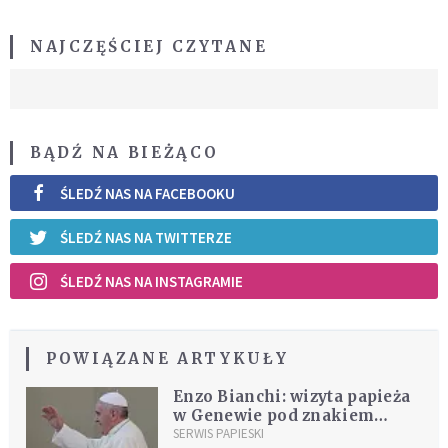
NAJCZĘŚCIEJ CZYTANE
BĄDŹ NA BIEŻĄCO
ŚLEDŹ NAS NA FACEBOOKU
ŚLEDŹ NAS NA TWITTERZE
ŚLEDŹ NAS NA INSTAGRAMIE
POWIĄZANE ARTYKUŁY
Enzo Bianchi: wizyta papieża
w Genewie pod znakiem
pokoju i pojednania
SERWIS PAPIESKI