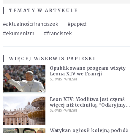
TEMATY W ARTYKULE
#aktualnościfranciszek
#papież
#ekumenizm
#franciszek
WIĘCEJ W:
SERWIS PAPIESKI
Opublikowano program wizyty
Leona XIV we Francji
SERWIS PAPIESKI
Leon XIV: Modlitwa jest czymś
więcej niż techniką. "Odkryjmy
ją na nowo"
SERWIS PAPIESKI
Watykan ogłosił kolejną podróż