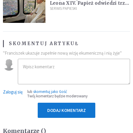
Leona XIV. Papież odwiedzi trzy
kraje Ameryki Południowej
SERWIS PAPIESKI
SKOMENTUJ ARTYKUŁ
"Franciszek ukazuje zupełnie nową wizję ekumeniczną i nią żyje"
Zaloguj się
lub
skomentuj jako Gość
Twój komentarz będzie moderowany
DODAJ KOMENTARZ
Komentarze (
)