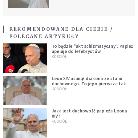
REKOMENDOWANE DLA CIEBIE /
POLECANE ARTYKUŁY
To będzie "akt schizmatyczny". Papież
apeluje do lefebrystów
KOŚCIÓŁ
Leon XIV usunął diakona ze stanu
duchownego. To jego pierwsza tak
bezprecedensowa decyzja
KOŚCIÓŁ
Jaka jest duchowość papieża Leona
XIV?
KOŚCIÓŁ