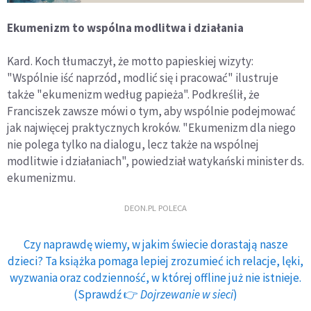
Ekumenizm to wspólna modlitwa i działania
Kard. Koch tłumaczył, że motto papieskiej wizyty:
"Wspólnie iść naprzód, modlić się i pracować" ilustruje
także "ekumenizm według papieża". Podkreślił, że
Franciszek zawsze mówi o tym, aby wspólnie podejmować
jak najwięcej praktycznych kroków. "Ekumenizm dla niego
nie polega tylko na dialogu, lecz także na wspólnej
modlitwie i działaniach", powiedział watykański minister ds.
ekumenizmu.
DEON.PL POLECA
Czy naprawdę wiemy, w jakim świecie dorastają nasze
dzieci? Ta książka pomaga lepiej zrozumieć ich relacje, lęki,
wyzwania oraz codzienność, w której offline już nie istnieje.
(Sprawdź 👉
Dojrzewanie w sieci
)