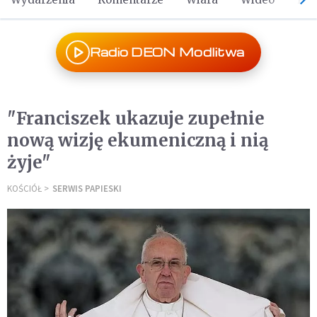
Radio DEON Modlitwa
"Franciszek ukazuje zupełnie
nową wizję ekumeniczną i nią
żyje"
KOŚCIÓŁ
SERWIS PAPIESKI