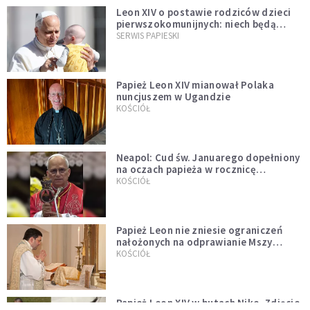
Leon XIV o postawie rodziców dzieci
pierwszokomunijnych: niech będą
przykładem
SERWIS PAPIESKI
Papież Leon XIV mianował Polaka
nuncjuszem w Ugandzie
KOŚCIÓŁ
Neapol: Cud św. Januarego dopełniony
na oczach papieża w rocznicę
pontyfikatu!
KOŚCIÓŁ
Papież Leon nie zniesie ograniczeń
nałożonych na odprawianie Mszy
trydenckiej. „Traditionis custodes”
KOŚCIÓŁ
zostaje w mocy
Papież Leon XIV w butach Nike. Zdjęcie