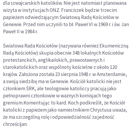
dla szwajcarskich katolików. Nie jest natomiast planowana
wizyta w instytucjach ONZ. Franciszek będzie trzecim
papieżem odwiedzającym Światową Radę Kościołów w
Genewie. Przed nim uczynili to bł. Paweł VI w 1969 r. i św. Jan
Paweł II w 1984 r.
Światowa Rada Kościołów (nazywana również Ekumeniczną
Radą Kościołów) skupia obecnie 348 lokalnych Kościołów
protestanckich, anglikańskich, prawosławnych i
starokatolickich oraz wspólnoty kościelne z około 120
krajów. Założona została 23 sierpnia 1948 r. w Amsterdamie,
a swoją siedzibę ma w Genewie. Kościół katolicki nie jest
członkiem ŚRK, ale teologowie katoliccy pracują jako
pełnoprawni członkowie w ważnych komisjach tego
gremium.Komentując to kard. Koch podkreślił, że Kościół
katolicki z papieżem jako namiestnikiem Chrystusa uważa,
że ma szczególną rolę i odpowiedzialność za jedność
chrześcijan.