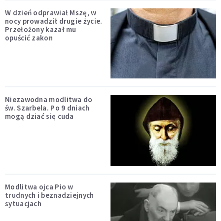
W dzień odprawiał Mszę, w
nocy prowadził drugie życie.
Przełożony kazał mu
opuścić zakon
Niezawodna modlitwa do
św. Szarbela. Po 9 dniach
mogą dziać się cuda
Modlitwa ojca Pio w
trudnych i beznadziejnych
sytuacjach