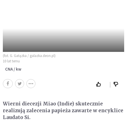
(fot. G. Gałązka / galazka.deon.pl)
10 lat temu
CNA / kw
Wierni diecezji Miao (Indie) skutecznie
realizują zalecenia papieża zawarte w encyklice
Laudato Si.