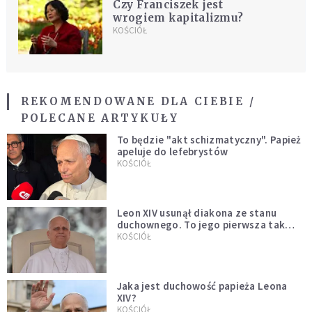
Czy Franciszek jest
wrogiem kapitalizmu?
KOŚCIÓŁ
REKOMENDOWANE DLA CIEBIE /
POLECANE ARTYKUŁY
To będzie "akt schizmatyczny". Papież
apeluje do lefebrystów
KOŚCIÓŁ
Leon XIV usunął diakona ze stanu
duchownego. To jego pierwsza tak
bezprecedensowa decyzja
KOŚCIÓŁ
Jaka jest duchowość papieża Leona
XIV?
KOŚCIÓŁ