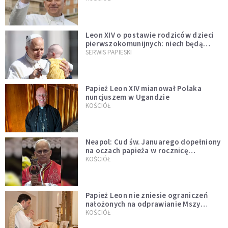
Leon XIV o postawie rodziców dzieci
pierwszokomunijnych: niech będą
przykładem
SERWIS PAPIESKI
Papież Leon XIV mianował Polaka
nuncjuszem w Ugandzie
KOŚCIÓŁ
Neapol: Cud św. Januarego dopełniony
na oczach papieża w rocznicę
pontyfikatu!
KOŚCIÓŁ
Papież Leon nie zniesie ograniczeń
nałożonych na odprawianie Mszy
trydenckiej. „Traditionis custodes”
KOŚCIÓŁ
zostaje w mocy