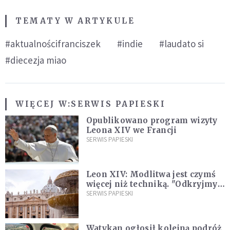
TEMATY W ARTYKULE
#aktualnościfranciszek
#indie
#laudato si
#diecezja miao
WIĘCEJ W:
SERWIS PAPIESKI
Opublikowano program wizyty
Leona XIV we Francji
SERWIS PAPIESKI
Leon XIV: Modlitwa jest czymś
więcej niż techniką. "Odkryjmy
ją na nowo"
SERWIS PAPIESKI
Watykan ogłosił kolejną podróż