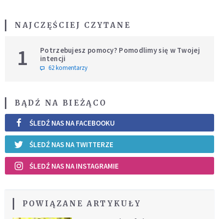
NAJCZĘŚCIEJ CZYTANE
1
Potrzebujesz pomocy? Pomodlimy się w Twojej
intencji
62 komentarzy
BĄDŹ NA BIEŻĄCO
ŚLEDŹ NAS NA FACEBOOKU
ŚLEDŹ NAS NA TWITTERZE
ŚLEDŹ NAS NA INSTAGRAMIE
POWIĄZANE ARTYKUŁY