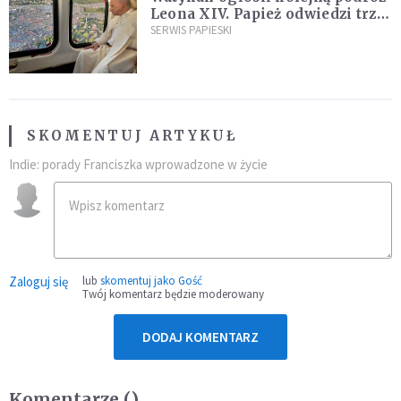
Leona XIV. Papież odwiedzi trzy
kraje Ameryki Południowej
SERWIS PAPIESKI
SKOMENTUJ ARTYKUŁ
Indie: porady Franciszka wprowadzone w życie
Zaloguj się
lub
skomentuj jako Gość
Twój komentarz będzie moderowany
DODAJ KOMENTARZ
Komentarze (
)