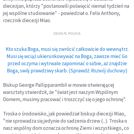
diecezjan, którzy "postanowili poświęcić niemal tydzień na
jej wspólne studiowanie" - powiedział o. Felix Anthony,
rzecznik diecezji Miao.
DEON.PL POLECA
Kto szuka Boga, musi się zwrócić całkowicie do wewnątrz.
Musi się wciąż ukierunkowywać na Boga, zawsze mieć Go
przed oczyma i wytrwale zapominać o sobie, aż znajdzie
Boga, swój prawdziwy skarb. (Sprawdź:
Rozwój duchowy
)
Biskup George Pallipparambil w mowie otwierającej
warsztaty stwierdził, że "świat jest naszym Wspólnym
Domem, musimy pracować i troszczyć się o jego ochronę".
Troska o środowisko, jak powiedział biskup diecezji Miao,
"nie sprowadza się jedynie do sadzenia drzew (...). Troska o
nasz wspólny dom oznacza ochronę Ziemi i wszystkiego, co