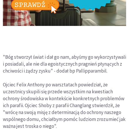
"Bóg stworzył świat i dał go nam, abyśmy go wykorzystywali
i posiadali, ale nie dla egoistycznych pragnień płynących z
chciwości i żądzy zysku" - dodał bp Pallipparambil.
Ojciec Felix Anthony po warsztatach powiedział, że
uczestnicy skupili się przede wszystkim na kwestiach
ochrony środowiska w kontekście konkretnych problemów
ich parafii. Ojciec Shoby z parafii Changlang stwierdził, że
"wrócę na swoją misję z determinacją do ochrony naszego
wspólnego domu, chciałbym pomóc ludziom zrozumieć jak
ważna jest troska o niego".