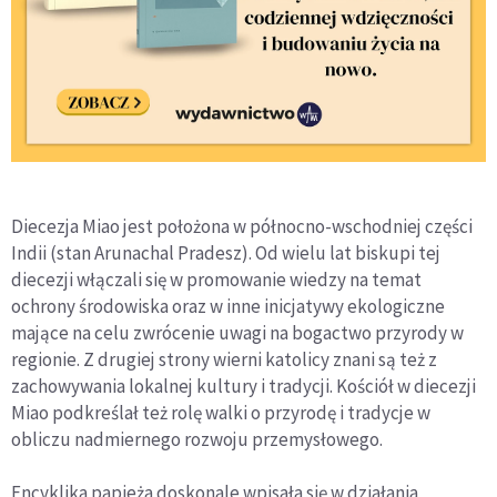
Diecezja Miao jest położona w północno-wschodniej części
Indii (stan Arunachal Pradesz). Od wielu lat biskupi tej
diecezji włączali się w promowanie wiedzy na temat
ochrony środowiska oraz w inne inicjatywy ekologiczne
mające na celu zwrócenie uwagi na bogactwo przyrody w
regionie. Z drugiej strony wierni katolicy znani są też z
zachowywania lokalnej kultury i tradycji. Kościół w diecezji
Miao podkreślał też rolę walki o przyrodę i tradycje w
obliczu nadmiernego rozwoju przemysłowego.
Encyklika papieża doskonale wpisała się w działania