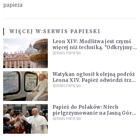
papieża
WIĘCEJ W:
SERWIS PAPIESKI
Leon XIV: Modlitwa jest czymś
więcej niż techniką. "Odkryjmy
ją na nowo"
SERWIS PAPIESKI
Watykan ogłosił kolejną podróż
Leona XIV. Papież odwiedzi trzy
kraje Ameryki Południowej
SERWIS PAPIESKI
Papież do Polaków: Niech
pielgrzymowanie na Jasną Górę
umocni wiarę i nadzieję
SERWIS PAPIESKI