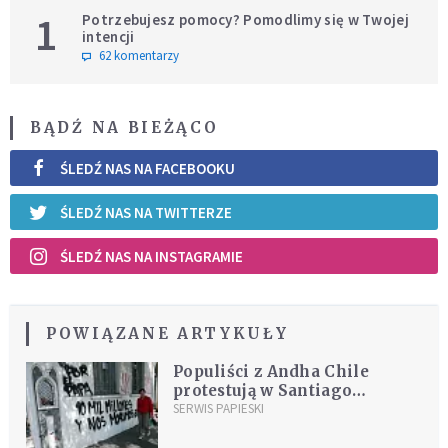
1
Potrzebujesz pomocy? Pomodlimy się w Twojej
intencji
62 komentarzy
BĄDŹ NA BIEŻĄCO
ŚLEDŹ NAS NA FACEBOOKU
ŚLEDŹ NAS NA TWITTERZE
ŚLEDŹ NAS NA INSTAGRAMIE
POWIĄZANE ARTYKUŁY
Populiści z Andha Chile
protestują w Santiago
przeciwko "wydawaniu
SERWIS PAPIESKI
milionów" na przyjazd
papieża