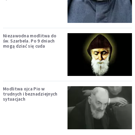
Niezawodna modlitwa do
św. Szarbela. Po 9 dniach
mogą dziać się cuda
Modlitwa ojca Pio w
trudnych i beznadziejnych
sytuacjach