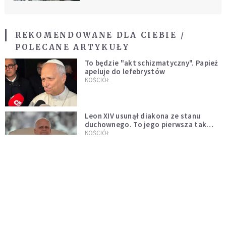
REKOMENDOWANE DLA CIEBIE /
POLECANE ARTYKUŁY
To będzie "akt schizmatyczny". Papież
apeluje do lefebrystów
KOŚCIÓŁ
Leon XIV usunął diakona ze stanu
duchownego. To jego pierwsza tak
bezprecedensowa decyzja
KOŚCIÓŁ
Jaka jest duchowość papieża Leona
XIV?
KOŚCIÓŁ
Leon XIV o postawie rodziców dzieci