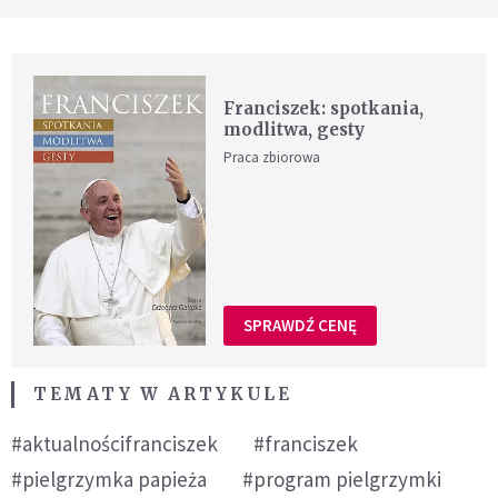
Franciszek: spotkania,
modlitwa, gesty
Praca zbiorowa
SPRAWDŹ CENĘ
TEMATY W ARTYKULE
#aktualnościfranciszek
#franciszek
#pielgrzymka papieża
#program pielgrzymki