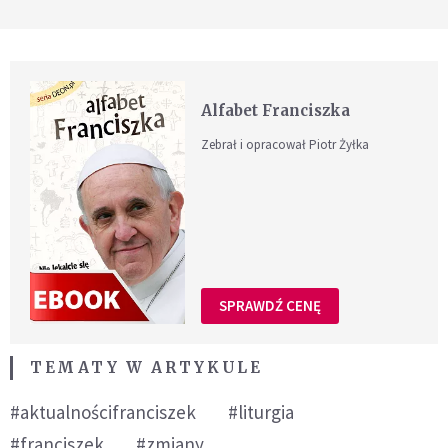
Alfabet Franciszka
Zebrał i opracował Piotr Żyłka
SPRAWDŹ CENĘ
TEMATY W ARTYKULE
#aktualnościfranciszek
#liturgia
#franciszek
#zmiany