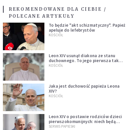
REKOMENDOWANE DLA CIEBIE /
POLECANE ARTYKUŁY
To będzie "akt schizmatyczny". Papież
apeluje do lefebrystów
KOŚCIÓŁ
Leon XIV usunął diakona ze stanu
duchownego. To jego pierwsza tak
bezprecedensowa decyzja
KOŚCIÓŁ
Jaka jest duchowość papieża Leona
XIV?
KOŚCIÓŁ
Leon XIV o postawie rodziców dzieci
pierwszokomunijnych: niech będą
przykładem
SERWIS PAPIESKI