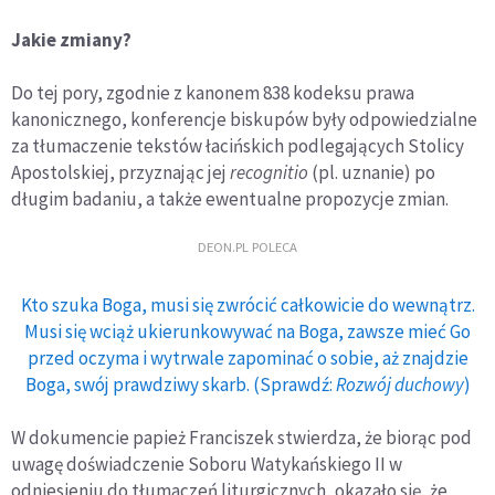
Jakie zmiany?
Do tej pory, zgodnie z kanonem 838 kodeksu prawa
kanonicznego, konferencje biskupów były odpowiedzialne
za tłumaczenie tekstów łacińskich podlegających Stolicy
Apostolskiej, przyznając jej
recognitio
(pl. uznanie) po
długim badaniu, a także ewentualne propozycje zmian.
DEON.PL POLECA
Kto szuka Boga, musi się zwrócić całkowicie do wewnątrz.
Musi się wciąż ukierunkowywać na Boga, zawsze mieć Go
przed oczyma i wytrwale zapominać o sobie, aż znajdzie
Boga, swój prawdziwy skarb. (Sprawdź:
Rozwój duchowy
)
W dokumencie papież Franciszek stwierdza, że ​​biorąc pod
uwagę doświadczenie Soboru Watykańskiego II w
odniesieniu do tłumaczeń liturgicznych, okazało się, że