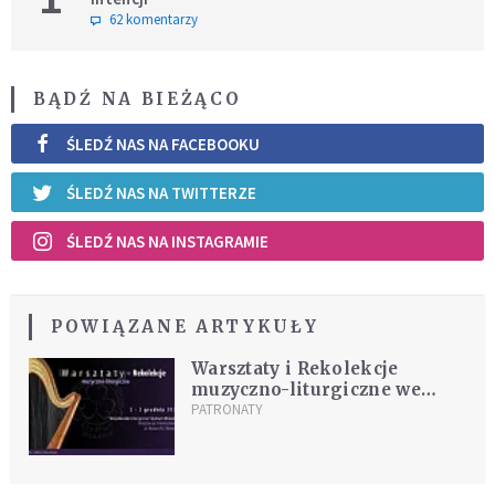
62 komentarzy
BĄDŹ NA BIEŻĄCO
ŚLEDŹ NAS NA FACEBOOKU
ŚLEDŹ NAS NA TWITTERZE
ŚLEDŹ NAS NA INSTAGRAMIE
POWIĄZANE ARTYKUŁY
Warsztaty i Rekolekcje
muzyczno-liturgiczne we
Wrocławiu
PATRONATY