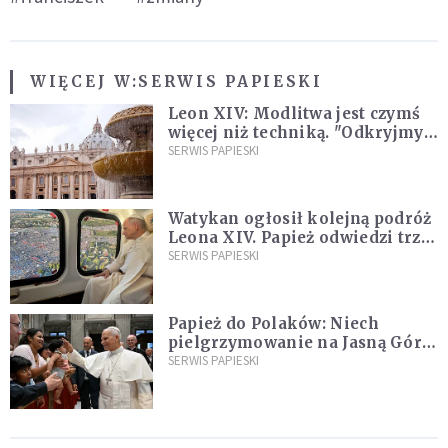
WIĘCEJ W:
SERWIS PAPIESKI
Leon XIV: Modlitwa jest czymś
więcej niż techniką. "Odkryjmy
ją na nowo"
SERWIS PAPIESKI
Watykan ogłosił kolejną podróż
Leona XIV. Papież odwiedzi trzy
kraje Ameryki Południowej
SERWIS PAPIESKI
Papież do Polaków: Niech
pielgrzymowanie na Jasną Górę
umocni wiarę i nadzieję
SERWIS PAPIESKI