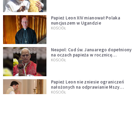
Papież Leon XIV mianował Polaka
nuncjuszem w Ugandzie
KOŚCIÓŁ
Neapol: Cud św. Januarego dopełniony
na oczach papieża w rocznicę
pontyfikatu!
KOŚCIÓŁ
Papież Leon nie zniesie ograniczeń
nałożonych na odprawianie Mszy
trydenckiej. „Traditionis custodes”
KOŚCIÓŁ
zostaje w mocy
Papież Leon XIV w butach Nike. Zdjęcie
z filmu Watykanu stało się viralem
WYDARZENIA