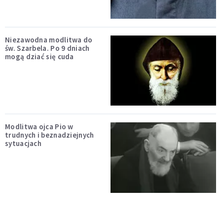
Niezawodna modlitwa do
św. Szarbela. Po 9 dniach
mogą dziać się cuda
Modlitwa ojca Pio w
trudnych i beznadziejnych
sytuacjach