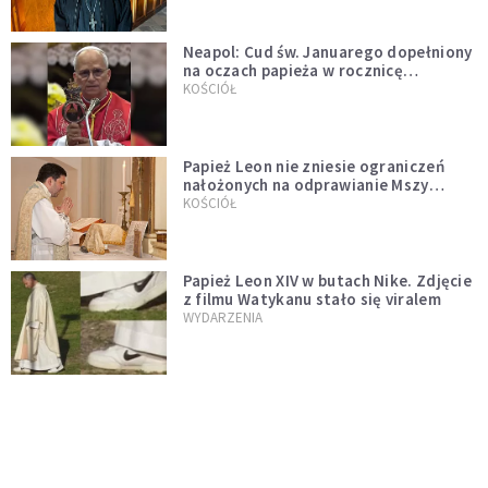
Neapol: Cud św. Januarego dopełniony
na oczach papieża w rocznicę
pontyfikatu!
KOŚCIÓŁ
Papież Leon nie zniesie ograniczeń
nałożonych na odprawianie Mszy
trydenckiej. „Traditionis custodes”
KOŚCIÓŁ
zostaje w mocy
Papież Leon XIV w butach Nike. Zdjęcie
z filmu Watykanu stało się viralem
WYDARZENIA