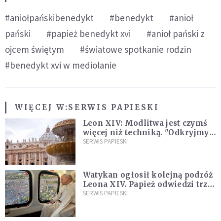
#aniołpańskibenedykt
#benedykt
#anioł
pański
#papież benedykt xvi
#anioł pański z
ojcem świętym
#światowe spotkanie rodzin
#benedykt xvi w mediolanie
WIĘCEJ W:
SERWIS PAPIESKI
Leon XIV: Modlitwa jest czymś
więcej niż techniką. "Odkryjmy
ją na nowo"
SERWIS PAPIESKI
Watykan ogłosił kolejną podróż
Leona XIV. Papież odwiedzi trzy
kraje Ameryki Południowej
SERWIS PAPIESKI