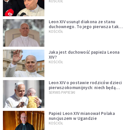
KOŚCIÓŁ
Leon XIV usunął diakona ze stanu
duchownego. To jego pierwsza tak
bezprecedensowa decyzja
KOŚCIÓŁ
Jaka jest duchowość papieża Leona
XIV?
KOŚCIÓŁ
Leon XIV o postawie rodziców dzieci
pierwszokomunijnych: niech będą
przykładem
SERWIS PAPIESKI
Papież Leon XIV mianował Polaka
nuncjuszem w Ugandzie
KOŚCIÓŁ