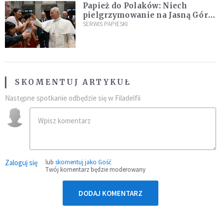
Papież do Polaków: Niech
pielgrzymowanie na Jasną Górę
umocni wiarę i nadzieję
SERWIS PAPIESKI
SKOMENTUJ ARTYKUŁ
Następne spotkanie odbędzie się w Filadelfii
Zaloguj się
lub
skomentuj jako Gość
Twój komentarz będzie moderowany
DODAJ KOMENTARZ