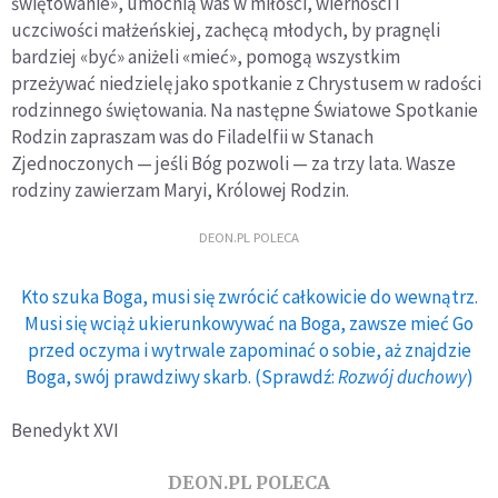
świętowanie», umocnią was w miłości, wierności i
uczciwości małżeńskiej, zachęcą młodych, by pragnęli
bardziej «być» aniżeli «mieć», pomogą wszystkim
przeżywać niedzielę jako spotkanie z Chrystusem w radości
rodzinnego świętowania. Na następne Światowe Spotkanie
Rodzin zapraszam was do Filadelfii w Stanach
Zjednoczonych — jeśli Bóg pozwoli — za trzy lata. Wasze
rodziny zawierzam Maryi, Królowej Rodzin.
DEON.PL POLECA
Kto szuka Boga, musi się zwrócić całkowicie do wewnątrz.
Musi się wciąż ukierunkowywać na Boga, zawsze mieć Go
przed oczyma i wytrwale zapominać o sobie, aż znajdzie
Boga, swój prawdziwy skarb. (Sprawdź:
Rozwój duchowy
)
Benedykt XVI
DEON.PL POLECA