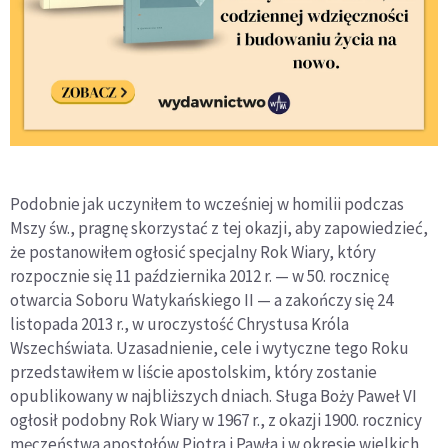
Podobnie jak uczyniłem to wcześniej w homilii podczas
Mszy św., pragnę skorzystać z tej okazji, aby zapowiedzieć,
że postanowiłem ogłosić specjalny Rok Wiary, który
rozpocznie się 11 października 2012 r. — w 50. rocznicę
otwarcia Soboru Watykańskiego II — a zakończy się 24
listopada 2013 r., w uroczystość Chrystusa Króla
Wszechświata. Uzasadnienie, cele i wytyczne tego Roku
przedstawiłem w liście apostolskim, który zostanie
opublikowany w najbliższych dniach. Sługa Boży Paweł VI
ogłosił podobny Rok Wiary w 1967 r., z okazji 1900. rocznicy
męczeństwa apostołów Piotra i Pawła i w okresie wielkich