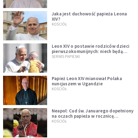
Jaka jest duchowość papieża Leona
XIV?
KOŚCIÓŁ
Leon XIV o postawie rodziców dzieci
pierwszokomunijnych: niech będą
przykładem
SERWIS PAPIESKI
Papież Leon XIV mianował Polaka
nuncjuszem w Ugandzie
KOŚCIÓŁ
Neapol: Cud św. Januarego dopełniony
na oczach papieża w rocznicę
pontyfikatu!
KOŚCIÓŁ