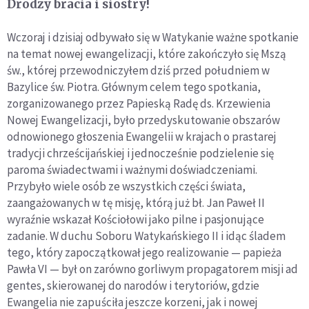
Drodzy bracia i siostry!
Wczoraj i dzisiaj odbywało się w Watykanie ważne spotkanie
na temat nowej ewangelizacji, które zakończyło się Mszą
św., której przewodniczyłem dziś przed południem w
Bazylice św. Piotra. Głównym celem tego spotkania,
zorganizowanego przez Papieską Radę ds. Krzewienia
Nowej Ewangelizacji, było przedyskutowanie obszarów
odnowionego głoszenia Ewangelii w krajach o prastarej
tradycji chrześcijańskiej i jednocześnie podzielenie się
paroma świadectwami i ważnymi doświadczeniami.
Przybyło wiele osób ze wszystkich części świata,
zaangażowanych w tę misję, którą już bł. Jan Paweł II
wyraźnie wskazał Kościołowi jako pilne i pasjonujące
zadanie. W duchu Soboru Watykańskiego II i idąc śladem
tego, który zapoczątkował jego realizowanie — papieża
Pawła VI — był on zarówno gorliwym propagatorem misji ad
gentes, skierowanej do narodów i terytoriów, gdzie
Ewangelia nie zapuściła jeszcze korzeni, jak i nowej