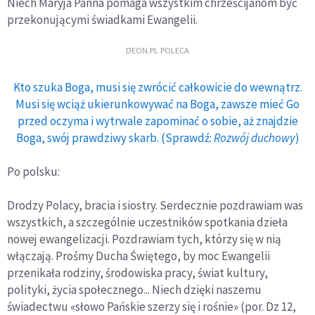
Niech Maryja Panna pomaga wszystkim chrześcijanom być
przekonującymi świadkami Ewangelii.
DEON.PL POLECA
Kto szuka Boga, musi się zwrócić całkowicie do wewnątrz.
Musi się wciąż ukierunkowywać na Boga, zawsze mieć Go
przed oczyma i wytrwale zapominać o sobie, aż znajdzie
Boga, swój prawdziwy skarb. (Sprawdź:
Rozwój duchowy
)
Po polsku:
Drodzy Polacy, bracia i siostry. Serdecznie pozdrawiam was
wszystkich, a szczególnie uczestników spotkania dzieła
nowej ewangelizacji. Pozdrawiam tych, którzy się w nią
włączają. Prośmy Ducha Świętego, by moc Ewangelii
przenikała rodziny, środowiska pracy, świat kultury,
polityki, życia społecznego... Niech dzięki naszemu
świadectwu «słowo Pańskie szerzy się i rośnie» (por. Dz 12,