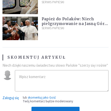
kraje Ameryki Południowej
SERWIS PAPIESKI
Papież do Polaków: Niech
pielgrzymowanie na Jasną Górę
umocni wiarę i nadzieję
SERWIS PAPIESKI
SKOMENTUJ ARTYKUŁ
Niech dzięki naszemu świadectwu słowo Pańskie "szerzy się i rośnie"
Zaloguj się
lub
skomentuj jako Gość
Twój komentarz będzie moderowany