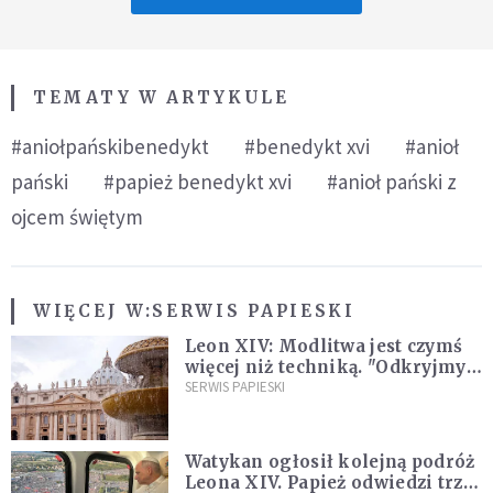
TEMATY W ARTYKULE
#aniołpańskibenedykt
#benedykt xvi
#anioł
pański
#papież benedykt xvi
#anioł pański z
ojcem świętym
WIĘCEJ W:
SERWIS PAPIESKI
Leon XIV: Modlitwa jest czymś
więcej niż techniką. "Odkryjmy
ją na nowo"
SERWIS PAPIESKI
Watykan ogłosił kolejną podróż
Leona XIV. Papież odwiedzi trzy