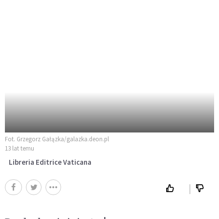
Fot. Grzegorz Gałązka/galazka.deon.pl
13 lat temu
Libreria Editrice Vaticana