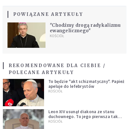
POWIĄZANE ARTYKUŁY
"Chodźmy drogą radykalizmu
ewangelicznego"
KOŚCIÓŁ
REKOMENDOWANE DLA CIEBIE /
POLECANE ARTYKUŁY
To będzie "akt schizmatyczny". Papież
apeluje do lefebrystów
KOŚCIÓŁ
Leon XIV usunął diakona ze stanu
duchownego. To jego pierwsza tak
bezprecedensowa decyzja
KOŚCIÓŁ