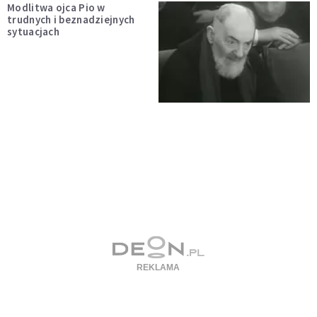
Modlitwa ojca Pio w
trudnych i beznadziejnych
sytuacjach