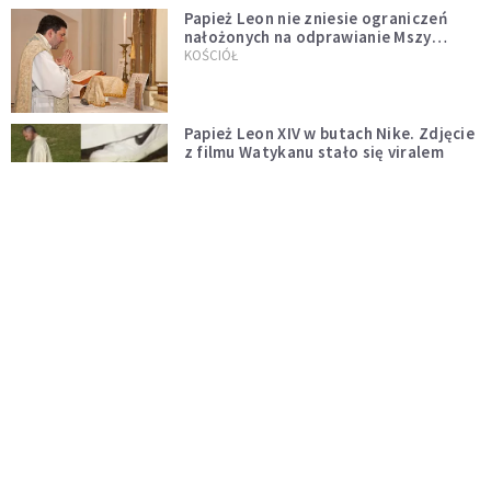
Papież Leon nie zniesie ograniczeń
nałożonych na odprawianie Mszy
trydenckiej. „Traditionis custodes”
KOŚCIÓŁ
zostaje w mocy
Papież Leon XIV w butach Nike. Zdjęcie
z filmu Watykanu stało się viralem
WYDARZENIA