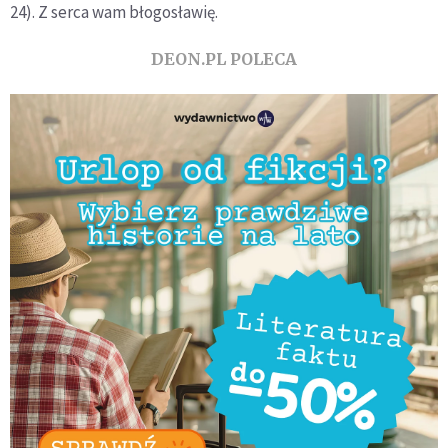
24). Z serca wam błogosławię.
DEON.PL POLECA