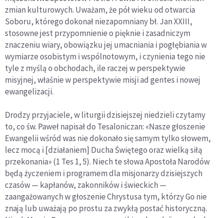
zmian kulturowych. Uważam, że pół wieku od otwarcia
Soboru, którego dokonał niezapomniany bł. Jan XXIII,
stosowne jest przypomnienie o pięknie i zasadniczym
znaczeniu wiary, obowiązku jej umacniania i pogłębiania w
wymiarze osobistym i wspólnotowym, i czynienia tego nie
tyle z myślą o obchodach, ile raczej w perspektywie
misyjnej, właśnie w perspektywie misji ad gentes i nowej
ewangelizacji.
Drodzy przyjaciele, w liturgii dzisiejszej niedzieli czytamy
to, co św. Paweł napisał do Tesaloniczan: «Nasze głoszenie
Ewangelii wśród was nie dokonało się samym tylko słowem,
lecz mocą i [działaniem] Ducha Świętego oraz wielką siłą
przekonania» (1 Tes 1, 5). Niech te słowa Apostoła Narodów
będą życzeniem i programem dla misjonarzy dzisiejszych
czasów — kapłanów, zakonników i świeckich —
zaangażowanych w głoszenie Chrystusa tym, którzy Go nie
znają lub uważają po prostu za zwykłą postać historyczną.