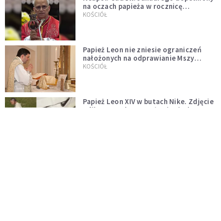
na oczach papieża w rocznicę
pontyfikatu!
KOŚCIÓŁ
Papież Leon nie zniesie ograniczeń
nałożonych na odprawianie Mszy
trydenckiej. „Traditionis custodes”
KOŚCIÓŁ
zostaje w mocy
Papież Leon XIV w butach Nike. Zdjęcie
z filmu Watykanu stało się viralem
WYDARZENIA