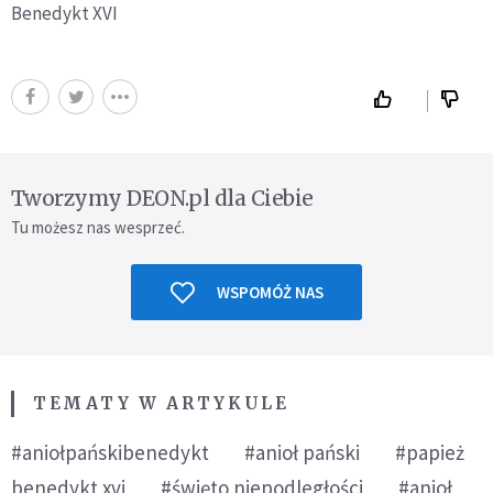
Benedykt XVI
Tworzymy DEON.pl dla Ciebie
Tu możesz nas wesprzeć.
WSPOMÓŻ NAS
TEMATY W ARTYKULE
#aniołpańskibenedykt
#anioł pański
#papież
benedykt xvi
#święto niepodległości
#anioł