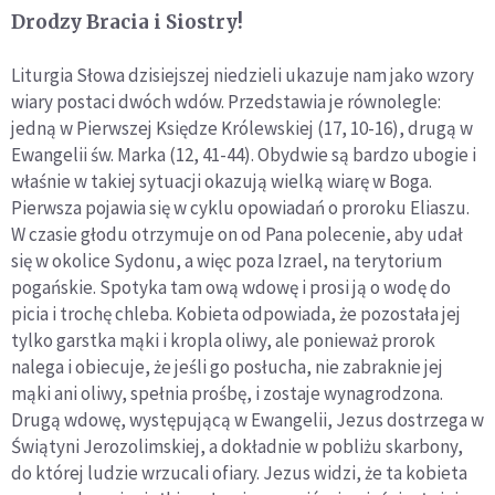
Drodzy Bracia i Siostry!
Liturgia Słowa dzisiejszej niedzieli ukazuje nam jako wzory
wiary postaci dwóch wdów. Przedstawia je równolegle:
jedną w Pierwszej Księdze Królewskiej (17, 10-16), drugą w
Ewangelii św. Marka (12, 41-44). Obydwie są bardzo ubogie i
właśnie w takiej sytuacji okazują wielką wiarę w Boga.
Pierwsza pojawia się w cyklu opowiadań o proroku Eliaszu.
W czasie głodu otrzymuje on od Pana polecenie, aby udał
się w okolice Sydonu, a więc poza Izrael, na terytorium
pogańskie. Spotyka tam ową wdowę i prosi ją o wodę do
picia i trochę chleba. Kobieta odpowiada, że pozostała jej
tylko garstka mąki i kropla oliwy, ale ponieważ prorok
nalega i obiecuje, że jeśli go posłucha, nie zabraknie jej
mąki ani oliwy, spełnia prośbę, i zostaje wynagrodzona.
Drugą wdowę, występującą w Ewangelii, Jezus dostrzega w
Świątyni Jerozolimskiej, a dokładnie w pobliżu skarbony,
do której ludzie wrzucali ofiary. Jezus widzi, że ta kobieta