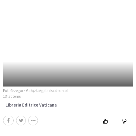
Fot. Grzegorz Gałązka/galazka.deon.pl
13 lat temu
Libreria Editrice Vaticana