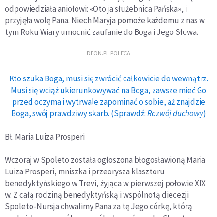
odpowiedziała aniołowi: «Oto ja służebnica Pańska», i
przyjęła wolę Pana. Niech Maryja pomoże każdemu z nas w
tym Roku Wiary umocnić zaufanie do Boga i Jego Słowa.
DEON.PL POLECA
Kto szuka Boga, musi się zwrócić całkowicie do wewnątrz.
Musi się wciąż ukierunkowywać na Boga, zawsze mieć Go
przed oczyma i wytrwale zapominać o sobie, aż znajdzie
Boga, swój prawdziwy skarb. (Sprawdź:
Rozwój duchowy
)
Bł. Maria Luiza Prosperi
Wczoraj w Spoleto została ogłoszona błogosławioną Maria
Luiza Prosperi, mniszka i przeorysza klasztoru
benedyktyńskiego w Trevi, żyjąca w pierwszej połowie XIX
w. Z całą rodziną benedyktyńską i wspólnotą diecezji
Spoleto-Nursja chwalimy Pana za tę Jego córkę, którą