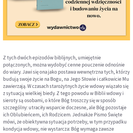
Z tych dwóch epizodów biblijnych, umiejętnie
połączonych, można wydobyć cenne pouczenie odnośnie
do wiary. Jawi się ona jako postawa wewnętrzna tych, którzy
budują swoje życie na Bogu, na Jego Słowie i całkowicie Mu
zawierzają. W czasach starożytnych życie wdowy wiązało się
z sytuacją wielkiej biedy. Z tego powodu w Biblii wdowy i
sieroty są osobami, o które Bóg troszczy się w sposób
szczególny: utraciły wsparcie doczesne, ale Bóg pozostaje
ich Oblubieńcem, ich Rodzicem. Jednakże Pismo Święte
mówi, że obiektywna sytuacja potrzeby, w tym przypadku
kondycja wdowy, nie wystarcza: Bóg wymaga zawsze