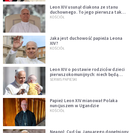
Leon XIV usunął diakona ze stanu
duchownego. To jego pierwsza tak
bezprecedensowa decyzja
KOŚCIÓŁ
Jaka jest duchowość papieża Leona
XIV?
KOŚCIÓŁ
Leon XIV o postawie rodziców dzieci
pierwszokomunijnych: niech będą
przykładem
SERWIS PAPIESKI
Papież Leon XIV mianował Polaka
nuncjuszem w Ugandzie
KOŚCIÓŁ
Neapol: Cud św. Januarego dopełniony