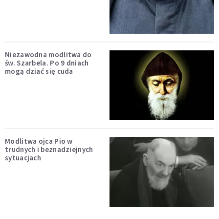
Niezawodna modlitwa do
św. Szarbela. Po 9 dniach
mogą dziać się cuda
Modlitwa ojca Pio w
trudnych i beznadziejnych
sytuacjach