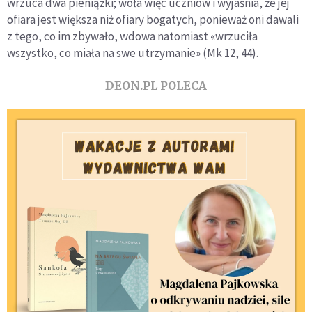
wrzuca dwa pieniążki; woła więc uczniów i wyjaśnia, że jej
ofiara jest większa niż ofiary bogatych, ponieważ oni dawali
z tego, co im zbywało, wdowa natomiast «wrzuciła
wszystko, co miała na swe utrzymanie» (Mk 12, 44).
DEON.PL POLECA