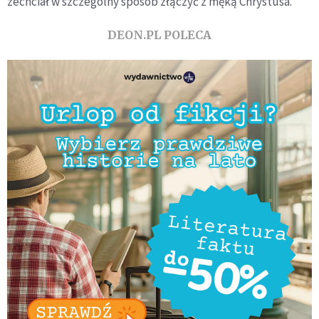
zechciał w szczególny sposób złączyć z męką Chrystusa.
DEON.PL POLECA