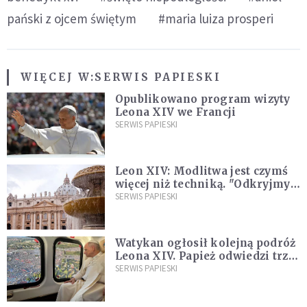
pański z ojcem świętym
#maria luiza prosperi
WIĘCEJ W:
SERWIS PAPIESKI
Opublikowano program wizyty
Leona XIV we Francji
SERWIS PAPIESKI
Leon XIV: Modlitwa jest czymś
więcej niż techniką. "Odkryjmy
ją na nowo"
SERWIS PAPIESKI
Watykan ogłosił kolejną podróż
Leona XIV. Papież odwiedzi trzy
kraje Ameryki Południowej
SERWIS PAPIESKI