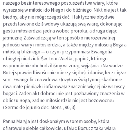
naszego bezinteresownego posłuszeństwa wiary, które
wyraża się w miłości do Niego i do bliźniego. Nikt nie jest tak
biedny, aby nie mógł czegoś dać. I faktycznie obydwie
przedstawione dziś wdowy ukazują swą wiarę, dokonując
gestu miłosierdzia: jedna wobec proroka, a druga dając
jałmużnę. Zaświadczają w ten sposób o nierozerwalnej
jedności wiary i miłosierdzia, a także między miłością Boga a
miłością bliźniego — o czym przypomniała Ewangelia
ubiegłej niedzieli. Św. Leon Wielki, papież, którego
wspomnienie obchodziliśmy wczoraj, wyjaśnia: «Na wadze
Bożej sprawiedliwości nie mierzy się ilości darów, lecz ciężar
serc. Ewangeliczna wdowa złożyła w świątynnej skarbonie
dwa małe pieniążki i ofiarowała znacznie więcej niż wszyscy
bogaci. Żaden akt dobroci nie jest pozbawiony znaczenia w
obliczu Boga, żadne miłosierdzie nie jest bezowocne»
(Sermo de jejunio dec. Mens., 90, 3).
Panna Maryja jest doskonałym wzorem osoby, która
ofiarowuje siebie całkowicie, ufając Bogu; z taką wiarą