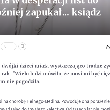
a w desperacji list do
źniej zapukał... ksiądz
wójki dzieci miała wystarczająco trudne życ
rak. "Wielu ludzi mówiło, że musi mi być cię
tym nie pogodziła.
pi na chorobę Heinego-Medina. Powoduje ona porażeni
adzając do trwałego kalectwa. Od trzech lat nie mogł