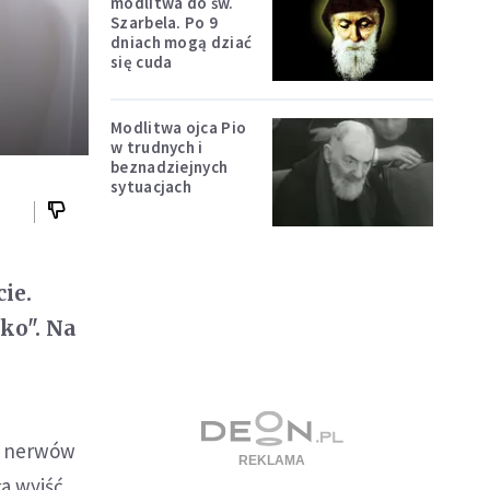
modlitwa do św.
Szarbela. Po 9
dniach mogą dziać
się cuda
Modlitwa ojca Pio
w trudnych i
beznadziejnych
sytuacjach
ie.
żko". Na
e nerwów
a wyjść