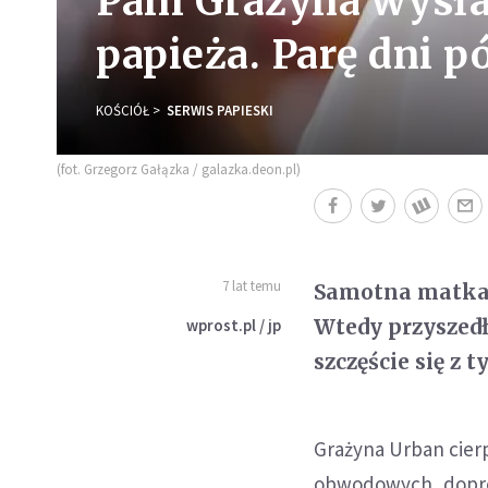
Pani Grażyna wysłał
papieża. Parę dni pó
KOŚCIÓŁ
SERWIS PAPIESKI
(fot. Grzegorz Gałązka / galazka.deon.pl)
7 lat temu
Samotna matka d
Wtedy przyszedł 
wprost.pl / jp
szczęście się z 
Grażyna Urban cier
obwodowych, doprow