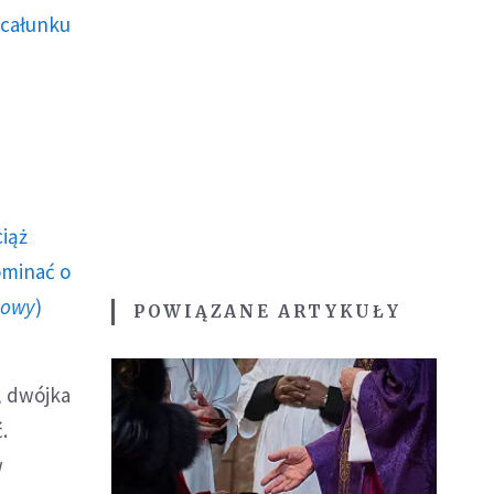
ocałunku
ciąż
ominać o
howy
)
POWIĄZANE ARTYKUŁY
, dwójka
.
w