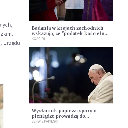
wnych,
Badania w krajach zachodnich
dzkim.
wskazują, że "podatek kościelny"
pozytywnie wpływa na
KOŚCIÓŁ
w, Urzędu
wizerunek instytucji religijnych
Wysłannik papieża: spory o
pieniądze prowadzą do
podziałów między biskupami i
SERWIS PAPIESKI
osobami konsekrowanymi