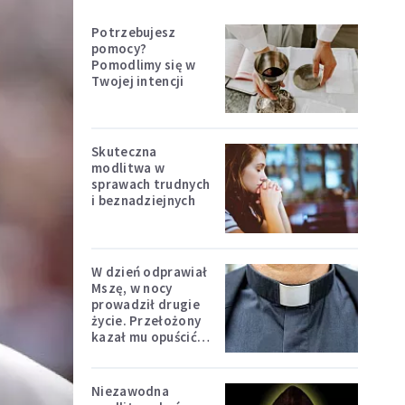
Potrzebujesz
pomocy?
Pomodlimy się w
Twojej intencji
Skuteczna
modlitwa w
sprawach trudnych
i beznadziejnych
W dzień odprawiał
Mszę, w nocy
prowadził drugie
życie. Przełożony
kazał mu opuścić
zakon
Niezawodna