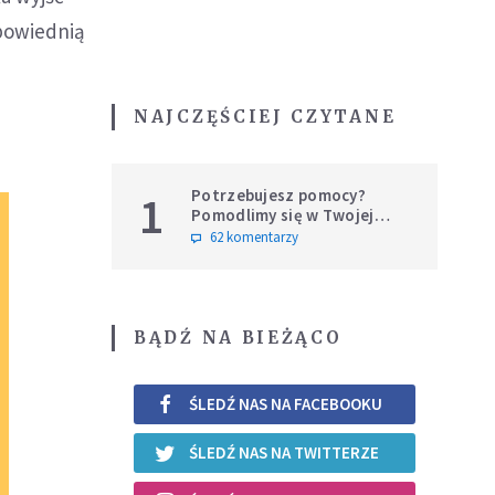
dpowiednią
NAJCZĘŚCIEJ CZYTANE
Potrzebujesz pomocy?
1
Pomodlimy się w Twojej
intencji
62 komentarzy
BĄDŹ NA BIEŻĄCO
ŚLEDŹ NAS NA FACEBOOKU
ŚLEDŹ NAS NA TWITTERZE