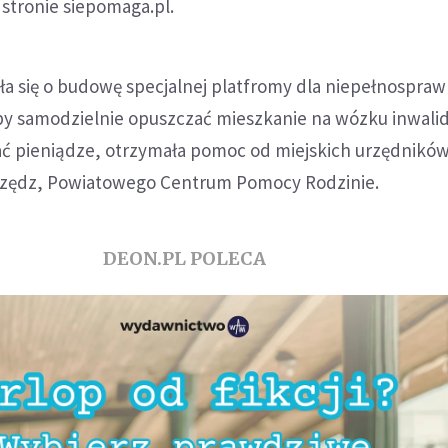
 stronie siepomaga.pl.
rała się o budowę specjalnej platfromy dla niepełnospra
aby samodzielnie opuszczać mieszkanie na wózku inwali
rać pieniądze, otrzymała pomoc od miejskich urzędnikó
rzędz, Powiatowego Centrum Pomocy Rodzinie.
DEON.PL POLECA