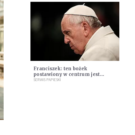
Franciszek: ten bożek
postawiony w centrum jest
przyczyną bezrobocia
SERWIS PAPIESKI