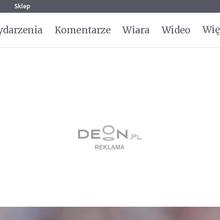
g
Sklep
Wię
darzenia
Komentarze
Wiara
Wideo