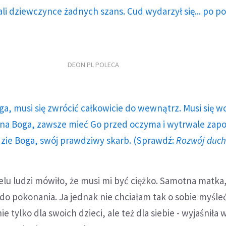
li dziewczynce żadnych szans. Cud wydarzył się... po p
DEON.PL POLECA
ga, musi się zwrócić całkowicie do wewnątrz. Musi się w
a Boga, zawsze mieć Go przed oczyma i wytrwale zap
dzie Boga, swój prawdziwy skarb. (Sprawdź:
Rozwój duc
ielu ludzi mówiło, że musi mi być ciężko. Samotna matka
 do pokonania. Ja jednak nie chciałam tak o sobie myśleć
ie tylko dla swoich dzieci, ale też dla siebie - wyjaśniła 