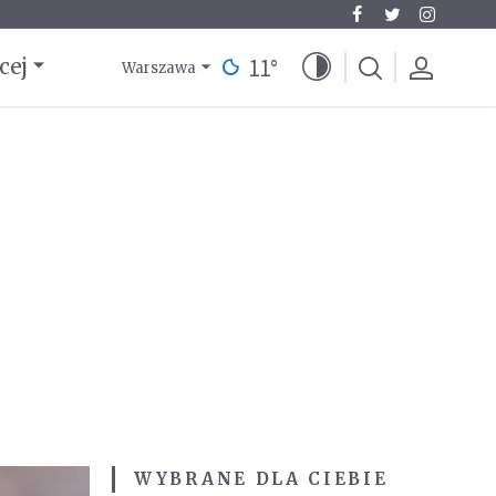
11
°
cej
Warszawa
WYBRANE DLA CIEBIE