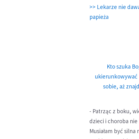
>> Lekarze nie dawa
papieża
Kto szuka Bo
ukierunkowywać n
sobie, aż znaj
- Patrząc z boku, w
dzieci i choroba nie
Musiałam być silna n