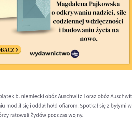
piątek b. niemiecki obóz Auschwitz I oraz obóz Auschwit
u modlił się i oddał hołd ofiarom. Spotkał się z byłymi w
órzy ratowali Żydów podczas wojny.