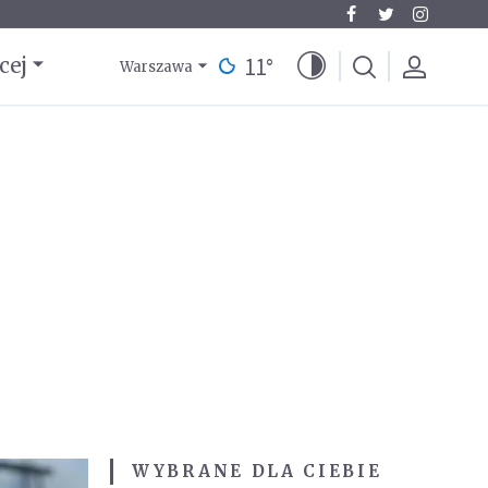
11
°
cej
Warszawa
WYBRANE DLA CIEBIE