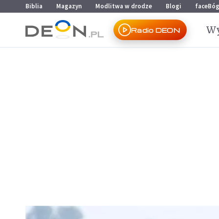
Przejdź do menu głównego
Przejdź do treści
Biblia
Magazyn
Modlitwa w drodze
Blogi
faceBó
Wy
Radio DEON