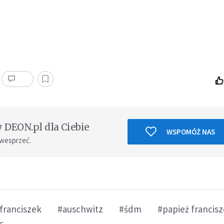
DEON.pl dla Ciebie
WSPOMÓŻ NAS
 wesprzeć.
franciszek
#auschwitz
#śdm
#papież francis