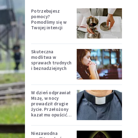
Potrzebujesz
pomocy?
Pomodlimy się w
Twojej intencji
Skuteczna
modlitwa w
sprawach trudnych
i beznadziejnych
W dzień odprawiał
Mszę, w nocy
prowadził drugie
życie. Przełożony
kazał mu opuścić
zakon
Niezawodna