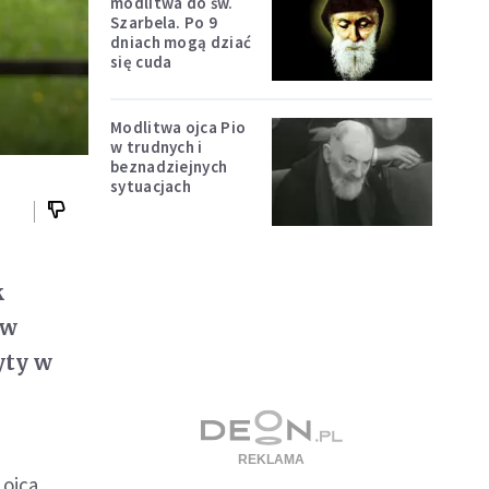
modlitwa do św.
Szarbela. Po 9
dniach mogą dziać
się cuda
Modlitwa ojca Pio
w trudnych i
beznadziejnych
sytuacjach
k
 w
yty w
 ojca