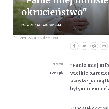
"Panie miej miłosie
okrucieństwo"
KOŚCIÓŁ
SERWIS PAPIESKI
(fot. PAP/EPA/Daniel Dal Zennaro)
10 lat temu
"Panie miej mił
wielkie okrucie
PAP / pk
księdze pamiąt
byłym niemieck
Franciszek dokonał 