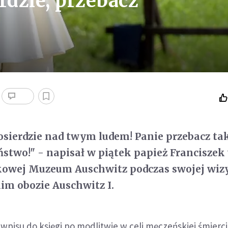
rdzie, przebacz
osierdzie nad twym ludem! Panie przebacz ta
ństwo!" - napisał w piątek papież Franciszek
kowej Muzeum Auschwitz podczas swojej wiz
im obozie Auschwitz I.
wpisu do księgi po modlitwie w celi męczeńskiej śmierci