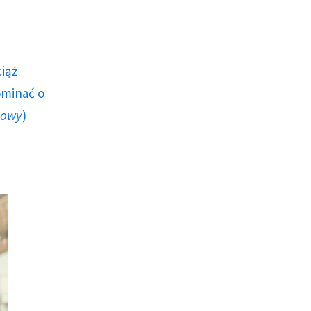
ciąż
ominać o
howy
)