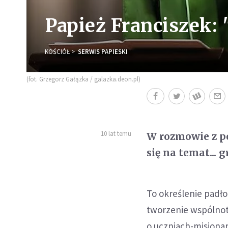
Papież Franciszek: 
KOŚCIÓŁ
SERWIS PAPIESKI
(fot. Grzegorz Gałązka / galazka.deon.pl)
10 lat temu
W rozmowie z po
się na temat... 
To określenie padło
tworzenie wspólnot 
o uczniach-misjona