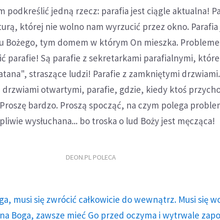
 podkreślić jedną rzecz: parafia jest ciągle aktualna! P
turą, której nie wolno nam wyrzucić przez okno. Parafia 
u Bożego, tym domem w którym On mieszka. Problemem
ić parafie! Są parafie z sekretarkami parafialnymi, któr
atana", straszące ludzi! Parafie z zamkniętymi drzwiami.
 z drzwiami otwartymi, parafie, gdzie, kiedy ktoś przych
"Proszę bardzo. Proszą spocząć, na czym polega proble
pliwie wysłuchana... bo troska o lud Boży jest męcząca!
DEON.PL POLECA
ga, musi się zwrócić całkowicie do wewnątrz. Musi się w
a Boga, zawsze mieć Go przed oczyma i wytrwale zap