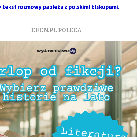
y tekst rozmowy papieża z polskimi biskupami.
DEON.PL POLECA