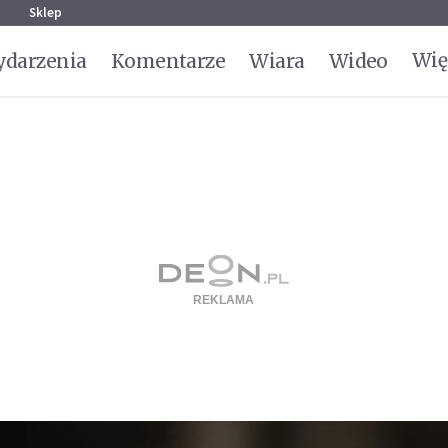
g
Sklep
Wię
darzenia
Komentarze
Wiara
Wideo