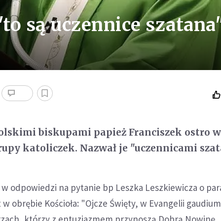
"to są uczennice szatana
lskimi biskupami papież Franciszek ostro w
grupy katoliczek. Nazwał je "uczennicami szat
 w odpowiedzi na pytanie bp Leszka Leszkiewicza o para
w obrębie Kościoła: "Ojcze Święty, w Evangelii gaudiu
rzach, którzy z entuzjazmem przynoszą Dobrą Nowinę