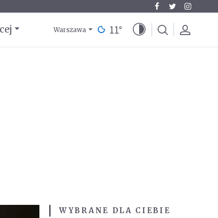
11
°
cej
Warszawa
WYBRANE DLA CIEBIE