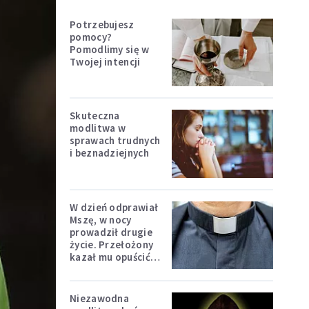
Potrzebujesz
pomocy?
Pomodlimy się w
Twojej intencji
Skuteczna
modlitwa w
sprawach trudnych
i beznadziejnych
W dzień odprawiał
Mszę, w nocy
prowadził drugie
życie. Przełożony
kazał mu opuścić
zakon
Niezawodna