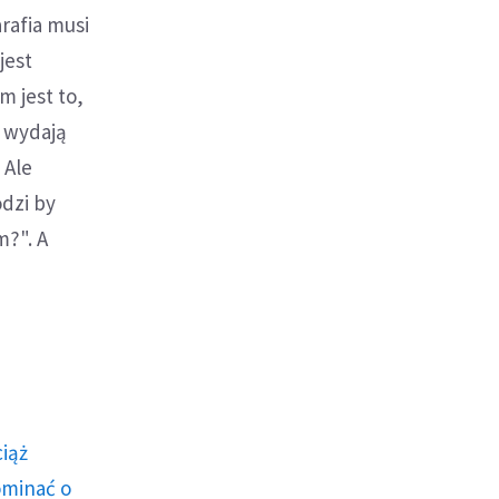
arafia musi
jest
 jest to,
e wydają
 Ale
odzi by
m?". A
ciąż
ominać o