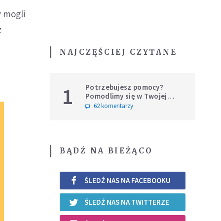
 mogli
z
NAJCZĘŚCIEJ CZYTANE
Potrzebujesz pomocy?
1
Pomodlimy się w Twojej
intencji
62 komentarzy
BĄDŹ NA BIEŻĄCO
ŚLEDŹ NAS NA FACEBOOKU
ŚLEDŹ NAS NA TWITTERZE