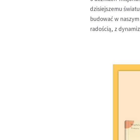
dzisiejszemu świat
budować w naszym ś
radością, z dynam