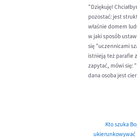
"Dziękuję! Chciałbym
pozostać: jest struk
właśnie domem lud
w jaki sposób ustaw
się "uczennicami sz
istnieją też parafie
zapytać, mówi się: 
dana osoba jest cier
Kto szuka Bo
ukierunkowywać n