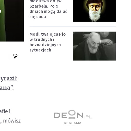
modlitwa do św.
Szarbela. Po 9
"
dniach mogą dziać
się cuda
Modlitwa ojca Pio
w trudnych i
beznadziejnych
sytuacjach
yraził
ana".
fie i
m, mówisz