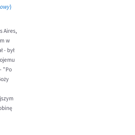
howy
)
 Aires,
em w
 - był
wojemu
- "Po
Boży
ejszym
obinę