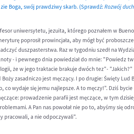
dzie Boga, swój prawdziwy skarb. (Sprawdź:
Rozwój duc
fesor uniwersytetu, jezuita, którego poznałem w Buenos
meryturę poprosił prowincjała, aby mógł być proboszcz
iadczyć duszpasterstwa. Raz w tygodniu szedł na Wydział
lnoty - i pewnego dnia powiedział do mnie: "Powiedz t
logii, że w jego traktacie brakuje dwóch tez"- "Jakich?" 
 Boży zasadniczo jest męczący. I po drugie: Święty Lud 
o, co wydaje się jemu najlepsze. A to męczy!". Dziś bycie
ęczące: prowadzenie parafii jest męczące, w tym dzisi
roblemami. A Pan nas powołał nie po to, abyśmy się odr
y pracowali, a nie odpoczywali".