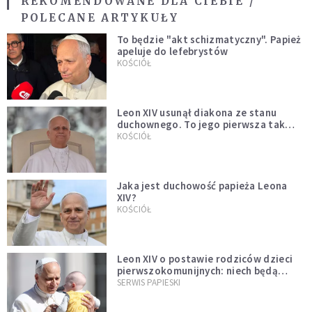
REKOMENDOWANE DLA CIEBIE /
POLECANE ARTYKUŁY
To będzie "akt schizmatyczny". Papież
apeluje do lefebrystów
KOŚCIÓŁ
Leon XIV usunął diakona ze stanu
duchownego. To jego pierwsza tak
bezprecedensowa decyzja
KOŚCIÓŁ
Jaka jest duchowość papieża Leona
XIV?
KOŚCIÓŁ
Leon XIV o postawie rodziców dzieci
pierwszokomunijnych: niech będą
przykładem
SERWIS PAPIESKI