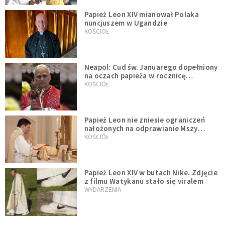
Papież Leon XIV mianował Polaka
nuncjuszem w Ugandzie
KOŚCIÓŁ
Neapol: Cud św. Januarego dopełniony
na oczach papieża w rocznicę
pontyfikatu!
KOŚCIÓŁ
Papież Leon nie zniesie ograniczeń
nałożonych na odprawianie Mszy
trydenckiej. „Traditionis custodes”
KOŚCIÓŁ
zostaje w mocy
Papież Leon XIV w butach Nike. Zdjęcie
z filmu Watykanu stało się viralem
WYDARZENIA