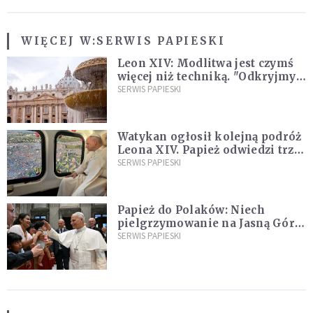
WIĘCEJ W:
SERWIS PAPIESKI
Leon XIV: Modlitwa jest czymś
więcej niż techniką. "Odkryjmy
ją na nowo"
SERWIS PAPIESKI
Watykan ogłosił kolejną podróż
Leona XIV. Papież odwiedzi trzy
kraje Ameryki Południowej
SERWIS PAPIESKI
Papież do Polaków: Niech
pielgrzymowanie na Jasną Górę
umocni wiarę i nadzieję
SERWIS PAPIESKI