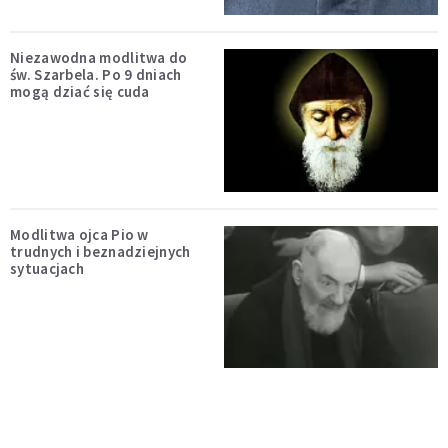
Niezawodna modlitwa do
św. Szarbela. Po 9 dniach
mogą dziać się cuda
Modlitwa ojca Pio w
trudnych i beznadziejnych
sytuacjach