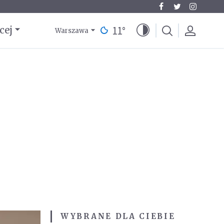
11
°
cej
Warszawa
WYBRANE DLA CIEBIE