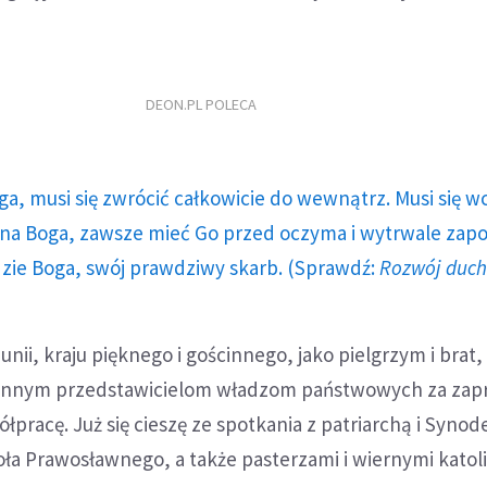
DEON.PL POLECA
ga, musi się zwrócić całkowicie do wewnątrz. Musi się w
a Boga, zawsze mieć Go przed oczyma i wytrwale zap
dzie Boga, swój prawdziwy skarb. (Sprawdź:
Rozwój duc
i, kraju pięknego i gościnnego, jako pielgrzym i brat, 
 innym przedstawicielom władzom państwowych za zap
ółpracę. Już się cieszę ze spotkania z patriarchą i Syno
a Prawosławnego, a także pasterzami i wiernymi katoli