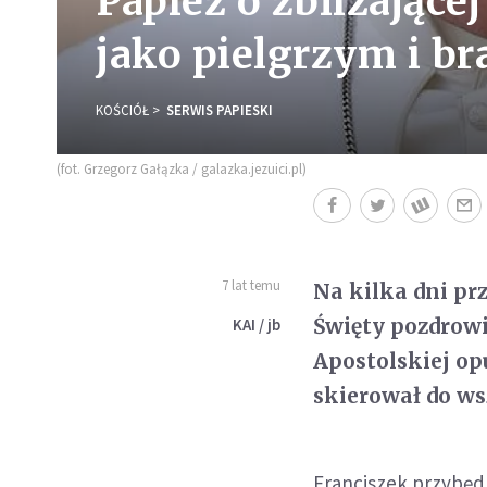
Papież o zbliżające
jako pielgrzym i br
KOŚCIÓŁ
SERWIS PAPIESKI
(fot. Grzegorz Gałązka / galazka.jezuici.pl)
7 lat temu
Na kilka dni pr
Święty pozdrowi
KAI / jb
Apostolskiej op
skierował do w
Franciszek przybędz