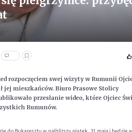
j się pielgrzymce: przybę
at
zed rozpoczęciem swej wizyty w Rumunii Ojci
ł jej mieszkańców. Biuro Prasowe Stolicy
ublikowało przesłanie wideo, które Ojciec Św
szystkich Rumunów.
ie do Bukaresztu w najbliższy piątek, 31 maja i będzie 