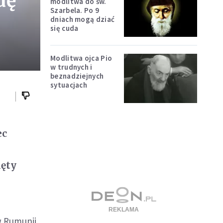
dę
modlitwa do św.
Szarbela. Po 9
dniach mogą dziać
się cuda
Modlitwa ojca Pio
w trudnych i
beznadziejnych
sytuacjach
ec
ięty
w Rumunii