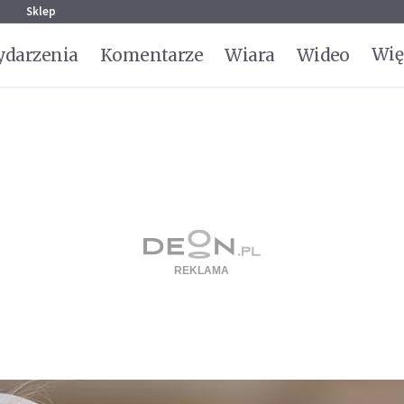
g
Sklep
Wię
darzenia
Komentarze
Wiara
Wideo