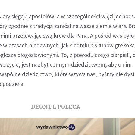
iary sięgają apostołów, a w szczególności więzi jednocz
tóry zgodnie z tradycją zaniósł na wasze ziemie wiarę. Br
eż nimi przelewając swą krew dla Pana. A pośród was było
 w czasach niedawnych, jak siedmiu biskupów grekokat
ogłoszę błogosławionymi. To, z powodu czego cierpieli, 
swe życie, jest nazbyt cennym dziedzictwem, aby o nim
o wspólne dziedzictwo, które wzywa nas, byśmy nie dys
e podziela.
DEON.PL POLECA