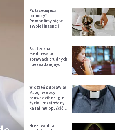
Potrzebujesz
pomocy?
Pomodlimy się w
Twojej intencji
Skuteczna
modlitwa w
sprawach trudnych
i beznadziejnych
W dzień odprawiał
Mszę, w nocy
prowadził drugie
życie. Przełożony
kazał mu opuścić
zakon
Niezawodna