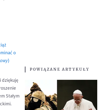
ciąż
ominać o
howy
)
POWIĄZANE ARTYKUŁY
i dziękuję
roszenie
dem Stałym
ckimi.