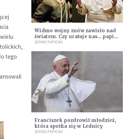
ącej
acia
Widmo wojny znów zawisło nad
 wielu
światem. Czy uratuje nas... papież
Franciszek?
SERWIS PAPIESKI
olickich,
do tego
tansowali
Franciszek pozdrowił młodzież,
która spotka się w Lednicy
SERWIS PAPIESKI