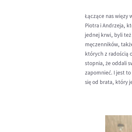
Łączące nas więzy w
Piotra i Andrzeja, k
jednej krwi, byli t
męczenników, także
których z radością 
stopnia, że oddali 
zapomnieć. I jest t
się od brata, który j