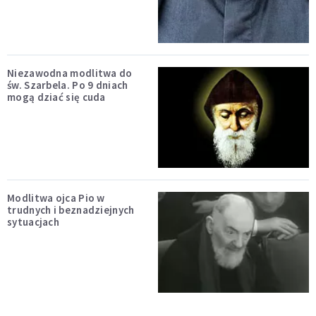
Niezawodna modlitwa do
św. Szarbela. Po 9 dniach
mogą dziać się cuda
Modlitwa ojca Pio w
trudnych i beznadziejnych
sytuacjach