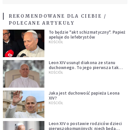
REKOMENDOWANE DLA CIEBIE /
POLECANE ARTYKUŁY
To będzie "akt schizmatyczny". Papież
apeluje do lefebrystów
KOŚCIÓŁ
Leon XIV usunął diakona ze stanu
duchownego. To jego pierwsza tak
bezprecedensowa decyzja
KOŚCIÓŁ
Jaka jest duchowość papieża Leona
XIV?
KOŚCIÓŁ
Leon XIV o postawie rodziców dzieci
pierwszokomunijnych: niech będą