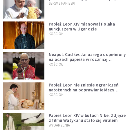
przykładem
SERWIS PAPIESKI
Papież Leon XIV mianował Polaka
nuncjuszem w Ugandzie
KOŚCIÓŁ
Neapol: Cud św. Januarego dopełniony
na oczach papieża w rocznicę
pontyfikatu!
KOŚCIÓŁ
Papież Leon nie zniesie ograniczeń
nałożonych na odprawianie Mszy
trydenckiej. „Traditionis custodes”
KOŚCIÓŁ
zostaje w mocy
Papież Leon XIV w butach Nike. Zdjęcie
z filmu Watykanu stało się viralem
WYDARZENIA