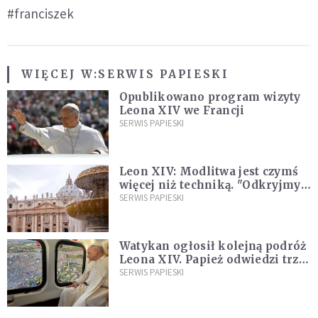
#franciszek
WIĘCEJ W:
SERWIS PAPIESKI
Opublikowano program wizyty
Leona XIV we Francji
SERWIS PAPIESKI
Leon XIV: Modlitwa jest czymś
więcej niż techniką. "Odkryjmy
ją na nowo"
SERWIS PAPIESKI
Watykan ogłosił kolejną podróż
Leona XIV. Papież odwiedzi trzy
kraje Ameryki Południowej
SERWIS PAPIESKI