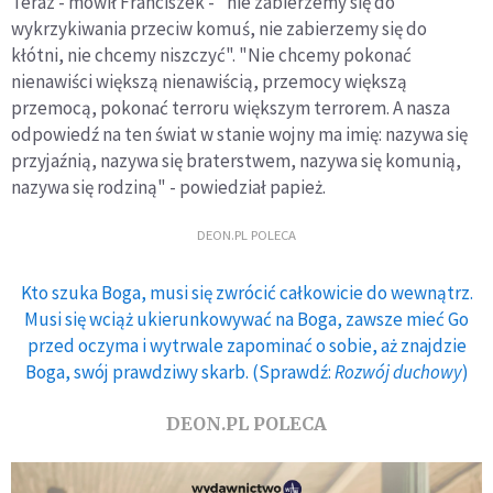
Teraz - mówił Franciszek - "nie zabierzemy się do
wykrzykiwania przeciw komuś, nie zabierzemy się do
kłótni, nie chcemy niszczyć". "Nie chcemy pokonać
nienawiści większą nienawiścią, przemocy większą
przemocą, pokonać terroru większym terrorem. A nasza
odpowiedź na ten świat w stanie wojny ma imię: nazywa się
przyjaźnią, nazywa się braterstwem, nazywa się komunią,
nazywa się rodziną" - powiedział papież.
DEON.PL POLECA
Kto szuka Boga, musi się zwrócić całkowicie do wewnątrz.
Musi się wciąż ukierunkowywać na Boga, zawsze mieć Go
przed oczyma i wytrwale zapominać o sobie, aż znajdzie
Boga, swój prawdziwy skarb. (Sprawdź:
Rozwój duchowy
)
DEON.PL POLECA