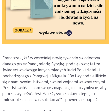
Franciszek, który wcześniej nawiązywał do świadectwa
danego przez Rand, młodą Syryjkę, podziękował też za
świadectwa dwojga innych młodych ludzi Polki Natalii i
pochodzącego z Paragwaju Miguela. "Bo i wy podzieliliście
się z nami swoimi bitwami, swoimi wojnami wewnętrznymi.
Przedstawiliście nam swoje zmagania, i co uczyniliście, aby
je przezwyciężyć. Jesteście żywym znakiem tego, co
miłosierdzie chce w nas dokonać" - powiedział papież.