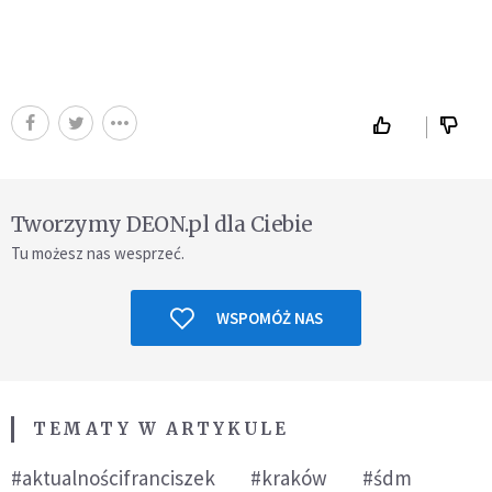
Tworzymy DEON.pl dla Ciebie
Tu możesz nas wesprzeć.
WSPOMÓŻ NAS
TEMATY W ARTYKULE
#aktualnościfranciszek
#kraków
#śdm