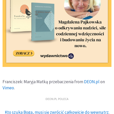
Franciszek: Maryja Matką przebaczenia from
DEON.pl
on
Vimeo
.
DEON.PL POLECA
Kto szuka Boga, musi się zwrócić całkowicie do wewnątrz.