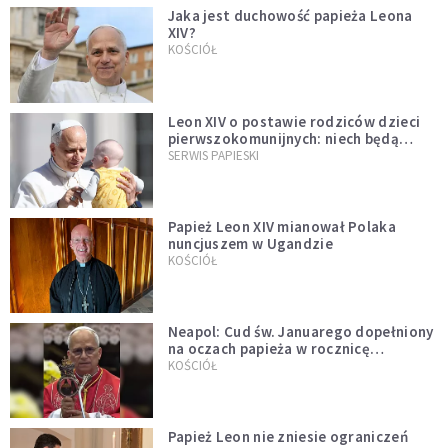
Jaka jest duchowość papieża Leona
XIV?
KOŚCIÓŁ
Leon XIV o postawie rodziców dzieci
pierwszokomunijnych: niech będą
przykładem
SERWIS PAPIESKI
Papież Leon XIV mianował Polaka
nuncjuszem w Ugandzie
KOŚCIÓŁ
Neapol: Cud św. Januarego dopełniony
na oczach papieża w rocznicę
pontyfikatu!
KOŚCIÓŁ
Papież Leon nie zniesie ograniczeń