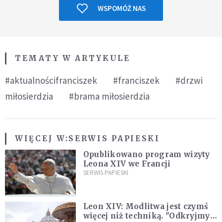
WSPOMÓŻ NAS
TEMATY W ARTYKULE
#aktualnościfranciszek
#franciszek
#drzwi
miłosierdzia
#brama miłosierdzia
WIĘCEJ W:
SERWIS PAPIESKI
Opublikowano program wizyty
Leona XIV we Francji
SERWIS PAPIESKI
Leon XIV: Modlitwa jest czymś
więcej niż techniką. "Odkryjmy