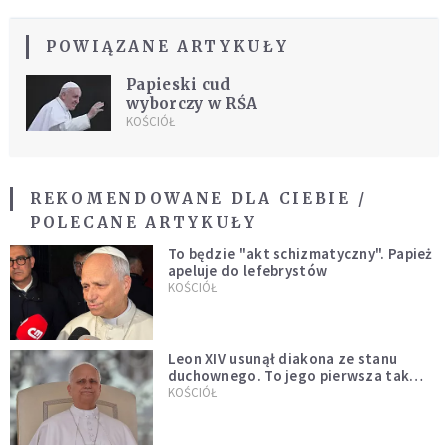
POWIĄZANE ARTYKUŁY
Papieski cud
wyborczy w RŚA
KOŚCIÓŁ
REKOMENDOWANE DLA CIEBIE /
POLECANE ARTYKUŁY
To będzie "akt schizmatyczny". Papież
apeluje do lefebrystów
KOŚCIÓŁ
Leon XIV usunął diakona ze stanu
duchownego. To jego pierwsza tak
bezprecedensowa decyzja
KOŚCIÓŁ