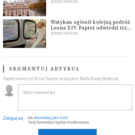
ją na nowo"
SERWIS PAPIESKI
Watykan ogłosił kolejną podróż
Leona XIV. Papież odwiedzi trzy
kraje Ameryki Południowej
SERWIS PAPIESKI
SKOMENTUJ ARTYKUŁ
Papież otworzył Drzwi Święte w bazylice Matki Bożej Większej
Zaloguj się
lub
skomentuj jako Gość
Twój komentarz będzie moderowany