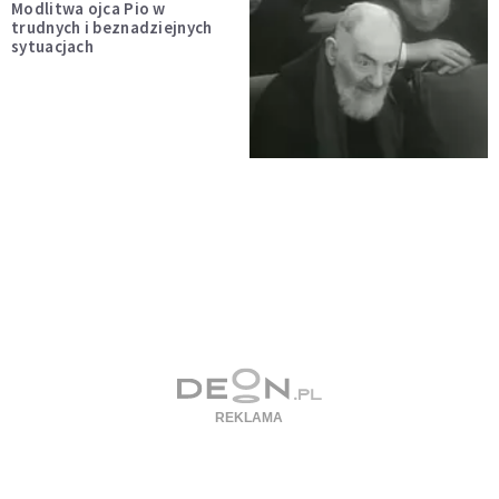
Modlitwa ojca Pio w
trudnych i beznadziejnych
sytuacjach