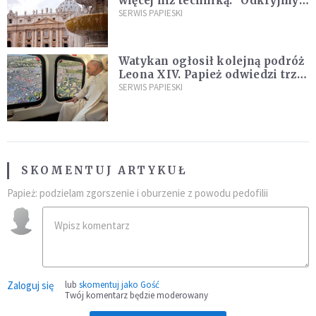
więcej niż techniką. "Odkryjmy
ją na nowo"
SERWIS PAPIESKI
Watykan ogłosił kolejną podróż
Leona XIV. Papież odwiedzi trzy
kraje Ameryki Południowej
SERWIS PAPIESKI
SKOMENTUJ ARTYKUŁ
Papież: podzielam zgorszenie i oburzenie z powodu pedofilii
Zaloguj się
lub
skomentuj jako Gość
Twój komentarz będzie moderowany