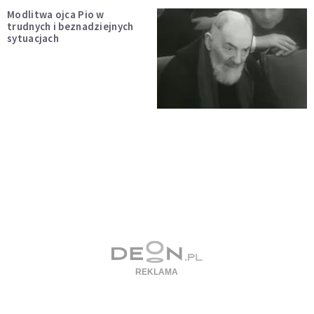
Modlitwa ojca Pio w
trudnych i beznadziejnych
sytuacjach