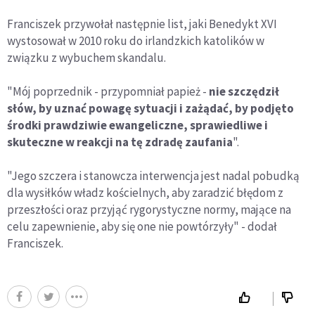
Franciszek przywołał następnie list, jaki Benedykt XVI
wystosował w 2010 roku do irlandzkich katolików w
związku z wybuchem skandalu.
"Mój poprzednik - przypomniał papież -
nie szczędził
słów, by uznać powagę sytuacji i zażądać, by podjęto
środki prawdziwie ewangeliczne, sprawiedliwe i
skuteczne w reakcji na tę zdradę zaufania
".
"Jego szczera i stanowcza interwencja jest nadal pobudką
dla wysiłków władz kościelnych, aby zaradzić błędom z
przeszłości oraz przyjąć rygorystyczne normy, mające na
celu zapewnienie, aby się one nie powtórzyły" - dodał
Franciszek.