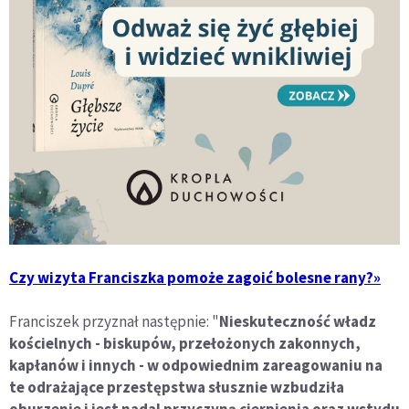
Czy wizyta Franciszka pomoże zagoić bolesne rany?»
Franciszek przyznał następnie: "
Nieskuteczność władz
kościelnych - biskupów, przełożonych zakonnych,
kapłanów i innych - w odpowiednim zareagowaniu na
te odrażające przestępstwa słusznie wzbudziła
oburzenie i jest nadal przyczyną cierpienia oraz wstydu