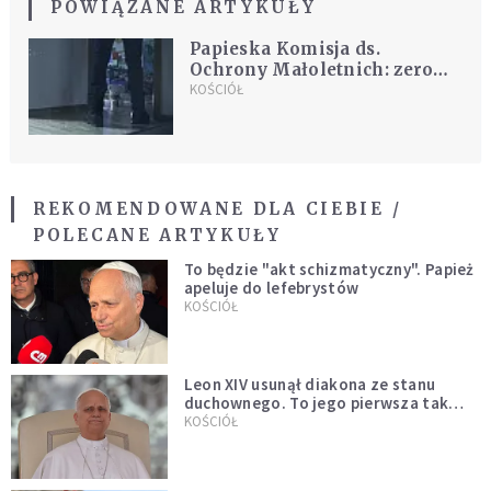
POWIĄZANE ARTYKUŁY
Papieska Komisja ds.
Ochrony Małoletnich: zero
tolerancji dla nadużyć
KOŚCIÓŁ
seksualnych
REKOMENDOWANE DLA CIEBIE /
POLECANE ARTYKUŁY
To będzie "akt schizmatyczny". Papież
apeluje do lefebrystów
KOŚCIÓŁ
Leon XIV usunął diakona ze stanu
duchownego. To jego pierwsza tak
bezprecedensowa decyzja
KOŚCIÓŁ