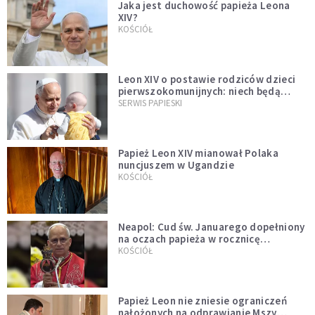
Jaka jest duchowość papieża Leona
XIV?
KOŚCIÓŁ
Leon XIV o postawie rodziców dzieci
pierwszokomunijnych: niech będą
przykładem
SERWIS PAPIESKI
Papież Leon XIV mianował Polaka
nuncjuszem w Ugandzie
KOŚCIÓŁ
Neapol: Cud św. Januarego dopełniony
na oczach papieża w rocznicę
pontyfikatu!
KOŚCIÓŁ
Papież Leon nie zniesie ograniczeń
nałożonych na odprawianie Mszy