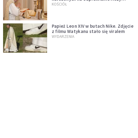
trydenckiej. „Traditionis custodes”
KOŚCIÓŁ
zostaje w mocy
Papież Leon XIV w butach Nike. Zdjęcie
z filmu Watykanu stało się viralem
WYDARZENIA