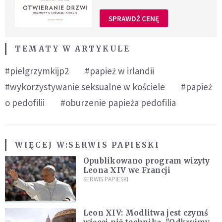
SPRAWDŹ CENĘ
TEMATY W ARTYKULE
#pielgrzymkijp2
#papież w irlandii
#wykorzystywanie seksualne w kościele
#papież
o pedofilii
#oburzenie papieża pedofilia
WIĘCEJ W:
SERWIS PAPIESKI
Opublikowano program wizyty
Leona XIV we Francji
SERWIS PAPIESKI
Leon XIV: Modlitwa jest czymś