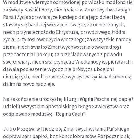
W modlitwie wiernych odmówionej po włosku modlono się:
za święty Kościół Boży, niech wiara w Zmartwychwstałego
Pana i Życia sprawiała, że każdego dnia jego dzieci będą
stawały się bardziej wierzące i święte; za ochrzczonych,
niech przynależność do Chrystusa, prawdziwego źródła
życia, przynosi owoc życia wiecznego; za wszystkie narody
ziemi, niech światło Zmartwychwstania otwiera drogi
przebaczenia i pokoju; za prześladowanych z powodu
swojej wiary, niech siła płynąca z Wielkanocy wspierała ich i
dawała pocieszenie w godzinie próby; za ubogich i
cierpiących, niech pewność zwycięstwa życia nad śmiercią
da im na nowo nadzieję.
Na zakończenie uroczystej liturgii Wigilii Paschalnej papież
udzielił wszystkim apostolskiego błogosławieństwa oraz
odśpiewano modlitwę "Regina Caeli“.
Jutro Mszę św. w Niedzielę Zmartwychwstania Pańskiego
odprawi sam papież, bez koncelebransów. Rozpocznie się