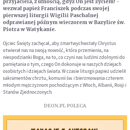
przyjaciela, z ufnością, gdyż On jest życiem! -
wezwał papież Franciszek podczas swojej
pierwszej liturgii Wigilii Paschalnej
odprawianej późnym wieczorem w Bazylice św.
Piotra w Watykanie.
Ojciec Święty zachęcał, aby zmartwychwstały Chrystus
otwierał nas na swoją nowość, która przemienia, na
niespodzianki Boga, na to, co czyni nas ludźmi zdolnymi do
pamiętania o tym, czego On dokonuje w naszych dziejach
osobistych i dziejach świata. W czasie liturgii papież udzielił
sakramentów chrztu, komunii św. i bierzmowania czterem
młodym mężczyznom pochodzącym z Włoch, Albanii, Rosji i
Stanów Zjednoczonych.
DEON.PL POLECA