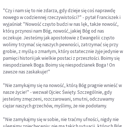
"Czy i nam się to nie zdarza, gdy dzieje się coś naprawdę
nowego w codziennej rzeczywistości?" - pytał Franciszek i
wyjaśniał: "Nowość często budzi w nas lęk, także nowość,
którą przynosi nam Bóg, nowość, jakiej Bóg od nas
oczekuje. Jesteśmy jak apostołowie z Ewangelii: często
wolimy trzymać się naszych pewności, zatrzymać się przy
grobie, z myślą o zmarłym, który ostatecznie żyje jedynie w
pamięci historii jak wielkie postaci z przeszłości. Boimy się
niespodzianek Boga. Boimy się niespodzianek Boga ! On
zawsze nas zaskakuje!"
"Nie zamykajmy się na nowość, którą Bóg pragnie wnieść w
nasze życie!" - wezwał Ojciec Święty. Szczególnie, gdy
jesteśmy zmęczeni, rozczarowani, smutni, odczuwamy
ciężar naszych grzechów, myślimy, że nie podołamy.
"Nie zamykajmy się w sobie, nie traćmy ufności, nigdy nie
ulegajmy zniechęceniu: nie ma takich sytuacji, których Bóg