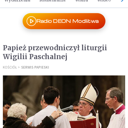
Radio DEON Modlitwa
Papież przewodniczył liturgii
Wigilii Paschalnej
KOŚCIÓŁ
SERWIS PAPIESKI