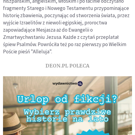
hiszpańskim, angielskim, włoskim i po łacinie odczytano
fragmenty Starego i Nowego Testamentu przypominające
historię zbawienia, poczynając od stworzenia świata, przez
wyjście Izraelitów z niewoli egipskiej, proroctwa
zapowiadające Mesjasza aż do Ewangelii o
Zmartwychwstaniu Jezusa. Każde z czytań przeplatał
śpiew Psalmów. Powróciła też po raz pierwszy po Wielkim
Poście pieśń "Alleluja".
DEON.PL POLECA