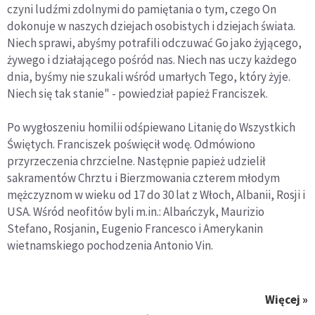
czyni ludźmi zdolnymi do pamiętania o tym, czego On
dokonuje w naszych dziejach osobistych i dziejach świata.
Niech sprawi, abyśmy potrafili odczuwać Go jako żyjącego,
żywego i działającego pośród nas. Niech nas uczy każdego
dnia, byśmy nie szukali wśród umarłych Tego, który żyje.
Niech się tak stanie" - powiedział papież Franciszek.
Po wygłoszeniu homilii odśpiewano Litanię do Wszystkich
Świętych. Franciszek poświęcił wodę. Odmówiono
przyrzeczenia chrzcielne. Następnie papież udzielił
sakramentów Chrztu i Bierzmowania czterem młodym
mężczyznom w wieku od 17 do 30 lat z Włoch, Albanii, Rosji i
USA. Wśród neofitów byli m.in.: Albańczyk, Maurizio
Stefano, Rosjanin, Eugenio Francesco i Amerykanin
wietnamskiego pochodzenia Antonio Vin.
Więcej »