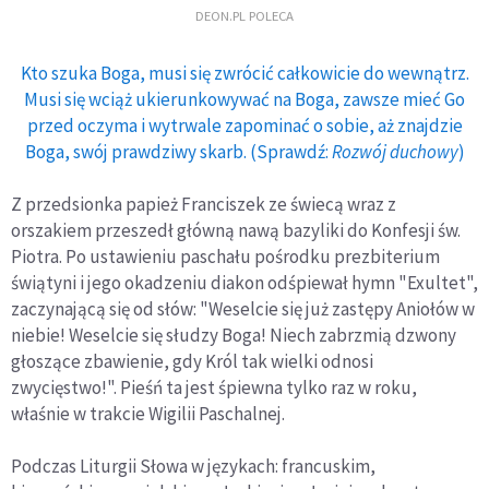
DEON.PL POLECA
Kto szuka Boga, musi się zwrócić całkowicie do wewnątrz.
Musi się wciąż ukierunkowywać na Boga, zawsze mieć Go
przed oczyma i wytrwale zapominać o sobie, aż znajdzie
Boga, swój prawdziwy skarb. (Sprawdź:
Rozwój duchowy
)
Z przedsionka papież Franciszek ze świecą wraz z
orszakiem przeszedł główną nawą bazyliki do Konfesji św.
Piotra. Po ustawieniu paschału pośrodku prezbiterium
świątyni i jego okadzeniu diakon odśpiewał hymn "Exultet",
zaczynającą się od słów: "Weselcie się już zastępy Aniołów w
niebie! Weselcie się słudzy Boga! Niech zabrzmią dzwony
głoszące zbawienie, gdy Król tak wielki odnosi
zwycięstwo!". Pieśń ta jest śpiewna tylko raz w roku,
właśnie w trakcie Wigilii Paschalnej.
Podczas Liturgii Słowa w językach: francuskim,