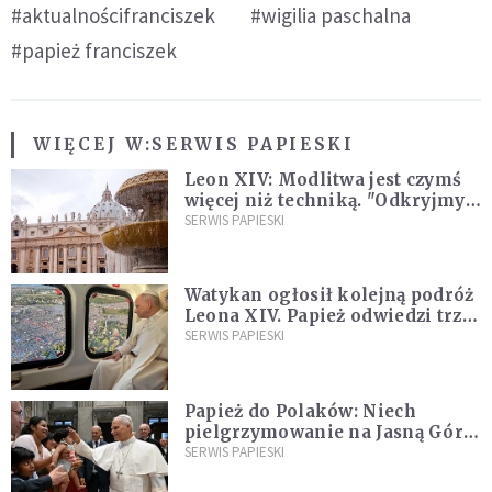
#aktualnościfranciszek
#wigilia paschalna
#papież franciszek
WIĘCEJ W:
SERWIS PAPIESKI
Leon XIV: Modlitwa jest czymś
więcej niż techniką. "Odkryjmy
ją na nowo"
SERWIS PAPIESKI
Watykan ogłosił kolejną podróż
Leona XIV. Papież odwiedzi trzy
kraje Ameryki Południowej
SERWIS PAPIESKI
Papież do Polaków: Niech
pielgrzymowanie na Jasną Górę
umocni wiarę i nadzieję
SERWIS PAPIESKI