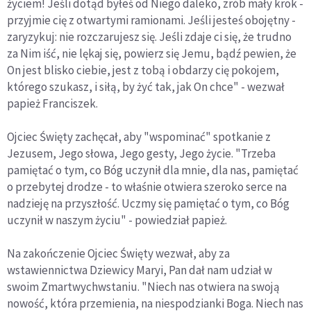
życiem! Jeśli dotąd byłeś od Niego daleko, zrób mały krok -
przyjmie cię z otwartymi ramionami. Jeśli jesteś obojętny -
zaryzykuj: nie rozczarujesz się. Jeśli zdaje ci się, że trudno
za Nim iść, nie lękaj się, powierz się Jemu, bądź pewien, że
On jest blisko ciebie, jest z tobą i obdarzy cię pokojem,
którego szukasz, i siłą, by żyć tak, jak On chce" - wezwał
papież Franciszek.
Ojciec Święty zachęcał, aby "wspominać" spotkanie z
Jezusem, Jego słowa, Jego gesty, Jego życie. "Trzeba
pamiętać o tym, co Bóg uczynił dla mnie, dla nas, pamiętać
o przebytej drodze - to właśnie otwiera szeroko serce na
nadzieję na przyszłość. Uczmy się pamiętać o tym, co Bóg
uczynił w naszym życiu" - powiedział papież.
Na zakończenie Ojciec Święty wezwał, aby za
wstawiennictwa Dziewicy Maryi, Pan dał nam udział w
swoim Zmartwychwstaniu. "Niech nas otwiera na swoją
nowość, która przemienia, na niespodzianki Boga. Niech nas