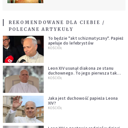
REKOMENDOWANE DLA CIEBIE /
POLECANE ARTYKUŁY
To będzie "akt schizmatyczny". Papież
apeluje do lefebrystów
KOŚCIÓŁ
Leon XIV usunął diakona ze stanu
duchownego. To jego pierwsza tak
bezprecedensowa decyzja
KOŚCIÓŁ
Jaka jest duchowość papieża Leona
XIV?
KOŚCIÓŁ