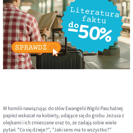
W homilii nawiązując do słów Ewangelii Wigilii Paschalnej
papież wskazał na kobiety, udające się do grobu Jezusa z
olejkami i ich zmieszane oraz to, że zadają sobie wiele
pytań: "Co się dzieje?", "Jaki sens ma to wszystko?"