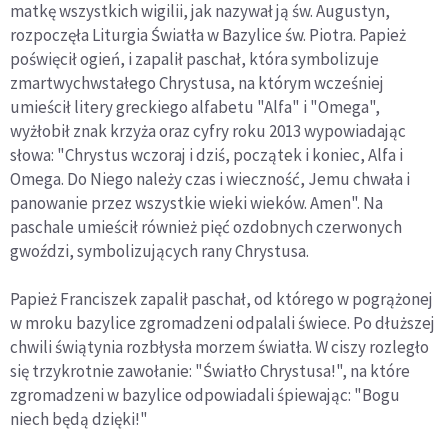
matkę wszystkich wigilii, jak nazywał ją św. Augustyn,
rozpoczęła Liturgia Światła w Bazylice św. Piotra. Papież
poświęcił ogień, i zapalił paschał, która symbolizuje
zmartwychwstałego Chrystusa, na którym wcześniej
umieścił litery greckiego alfabetu "Alfa" i "Omega",
wyżłobił znak krzyża oraz cyfry roku 2013 wypowiadając
słowa: "Chrystus wczoraj i dziś, początek i koniec, Alfa i
Omega. Do Niego należy czas i wieczność, Jemu chwała i
panowanie przez wszystkie wieki wieków. Amen". Na
paschale umieścił również pięć ozdobnych czerwonych
gwoździ, symbolizujących rany Chrystusa.
Papież Franciszek zapalił paschał, od którego w pogrążonej
w mroku bazylice zgromadzeni odpalali świece. Po dłuższej
chwili świątynia rozbłysła morzem światła. W ciszy rozległo
się trzykrotnie zawołanie: "Światło Chrystusa!", na które
zgromadzeni w bazylice odpowiadali śpiewając: "Bogu
niech będą dzięki!"