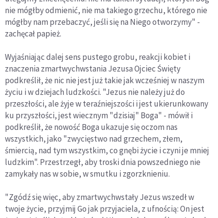
nie mógłby odmienić, nie ma takiego grzechu, którego nie
mógłby nam przebaczyć, jeśli się na Niego otworzymy" -
zachęcał papież.
Wyjaśniając dalej sens pustego grobu, reakcji kobiet i
znaczenia zmartwychwstania Jezusa Ojciec Święty
podkreślił, że nic nie jest już takie jak wcześniej w naszym
życiu i w dziejach ludzkości. "Jezus nie należy już do
przeszłości, ale żyje w teraźniejszości i jest ukierunkowany
ku przyszłości, jest wiecznym "dzisiaj" Boga" - mówił i
podkreślił, że nowość Boga ukazuje się oczom nas
wszystkich, jako "zwycięstwo nad grzechem, złem,
śmiercią, nad tym wszystkim, co gnębi życie i czyni je mniej
ludzkim". Przestrzegł, aby troski dnia powszedniego nie
zamykały nas w sobie, w smutku i zgorzknieniu.
"Zgódź się więc, aby zmartwychwstały Jezus wszedł w
twoje życie, przyjmij Go jak przyjaciela, z ufnością: On jest