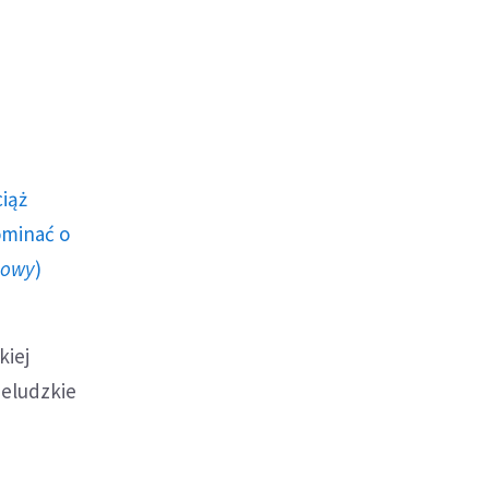
ciąż
ominać o
howy
)
kiej
ieludzkie