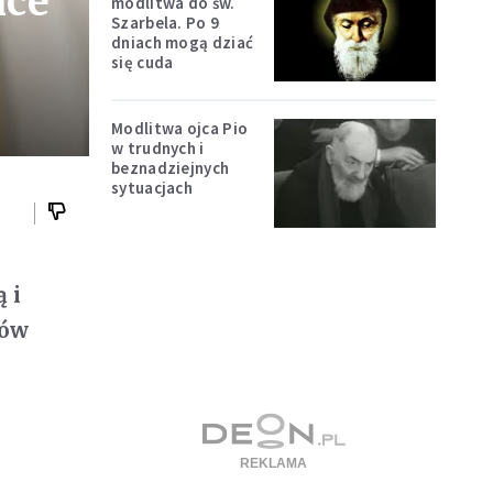
nce
modlitwa do św.
Szarbela. Po 9
dniach mogą dziać
się cuda
Modlitwa ojca Pio
w trudnych i
beznadziejnych
sytuacjach
 i
hów