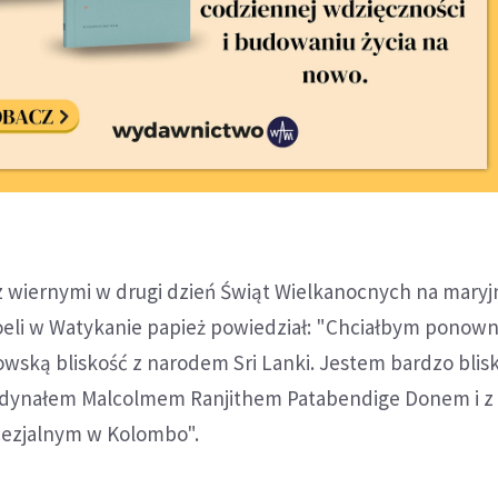
z wiernymi w drugi dzień Świąt Wielkanocnych na maryj
oeli w Watykanie papież powiedział: "Chciałbym ponown
owską bliskość z narodem Sri Lanki. Jestem bardzo blis
rdynałem Malcolmem Ranjithem Patabendige Donem i z
cezjalnym w Kolombo".