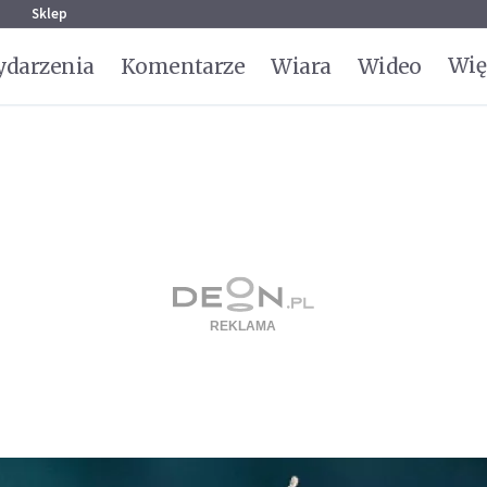
g
Sklep
Wię
darzenia
Komentarze
Wiara
Wideo