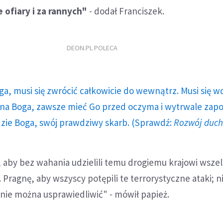
e ofiary i za rannych"
- dodał Franciszek.
DEON.PL POLECA
ga, musi się zwrócić całkowicie do wewnątrz. Musi się w
a Boga, zawsze mieć Go przed oczyma i wytrwale zap
dzie Boga, swój prawdziwy skarb. (Sprawdź:
Rozwój duc
 aby bez wahania udzielili temu drogiemu krajowi wszel
Pragnę, aby wszyscy potępili te terrorystyczne ataki; n
 nie można usprawiedliwić" - mówił papież.