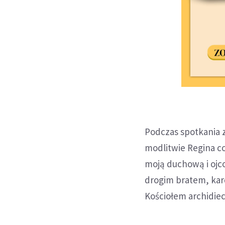
Podczas spotkania 
modlitwie Regina c
moją duchową i ojc
drogim bratem, ka
Kościołem archidie