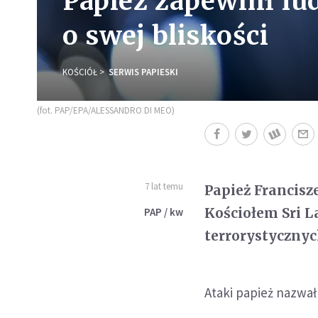
Papież zapewnił lud
o swej bliskości
KOŚCIÓŁ
SERWIS PAPIESKI
(fot. PAP/EPA/ALESSANDRO DI MEO)
7 lat temu
Papież Francisze
Kościołem Sri L
PAP / kw
terrorystycznyc
Ataki papież nazwał 