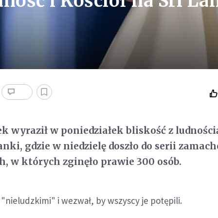
ność i Kościół na Sri La
k wyraził w poniedziałek bliskość z ludnością
anki, gdzie w niedzielę doszło do serii zamac
h, w których zginęło prawie 300 osób.
"nieludzkimi" i wezwał, by wszyscy je potępili.