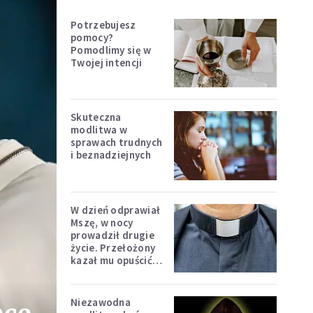
Potrzebujesz
pomocy?
Pomodlimy się w
Twojej intencji
Skuteczna
modlitwa w
sprawach trudnych
i beznadziejnych
W dzień odprawiał
Mszę, w nocy
prowadził drugie
życie. Przełożony
kazał mu opuścić
zakon
Niezawodna