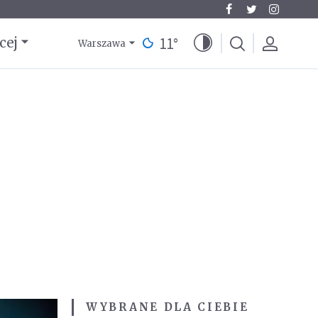
11
°
cej
Warszawa
WYBRANE DLA CIEBIE