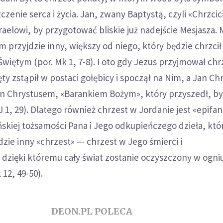
zenie serca i życia. Jan, zwany Baptystą, czyli «Chrzci
zraelowi, by przygotować bliskie już nadejście Mesjasza. 
 przyjdzie inny, większy od niego, który będzie chrzcił 
iętym (por. Mk 1, 7-8). I oto gdy Jezus przyjmował chr
y zstąpił w postaci gołębicy i spoczął na Nim, a Jan Chr
On Chrystusem, «Barankiem Bożym», który przyszedł, by
J 1, 29). Dlatego również chrzest w Jordanie jest «epifan
skiej tożsamości Pana i Jego odkupieńczego dzieła, któ
ie inny «chrzest» — chrzest w Jego śmierci i
dzięki któremu cały świat zostanie oczyszczony w ogni
 12, 49-50).
DEON.PL POLECA