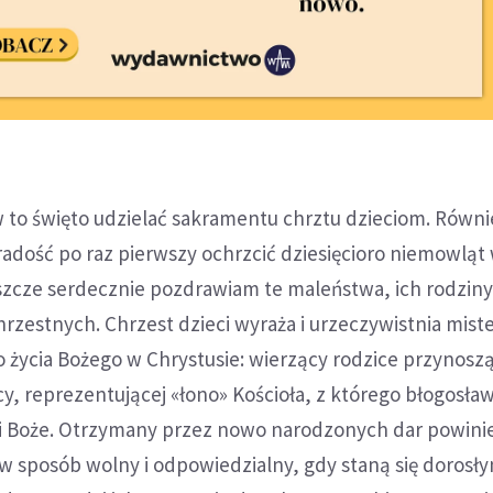
w to święto udzielać sakramentu chrztu dzieciom. Również
adość po raz pierwszy ochrzcić dziesięcioro niemowląt 
eszcze serdecznie pozdrawiam te maleństwa, ich rodziny,
rzestnych. Chrzest dzieci wyraża i urzeczywistnia mist
 życia Bożego w Chrystusie: wierzący rodzice przynosz
icy, reprezentującej «łono» Kościoła, z którego błogosła
ci Boże. Otrzymany przez nowo narodzonych dar powini
 w sposób wolny i odpowiedzialny, gdy staną się dorosły