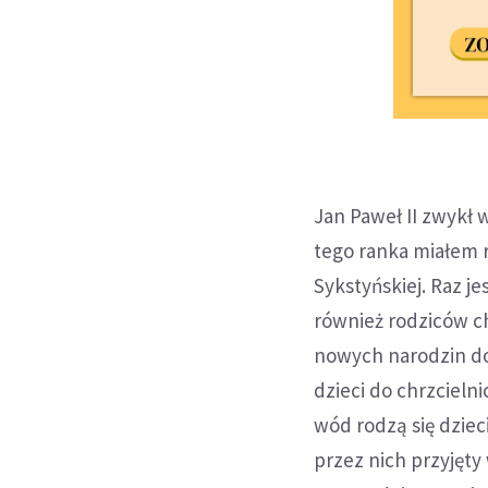
Jan Paweł II zwykł 
tego ranka miałem r
Sykstyńskiej. Raz j
również rodziców ch
nowych narodzin do
dzieci do chrzcieln
wód rodzą się dzie
przez nich przyjęty