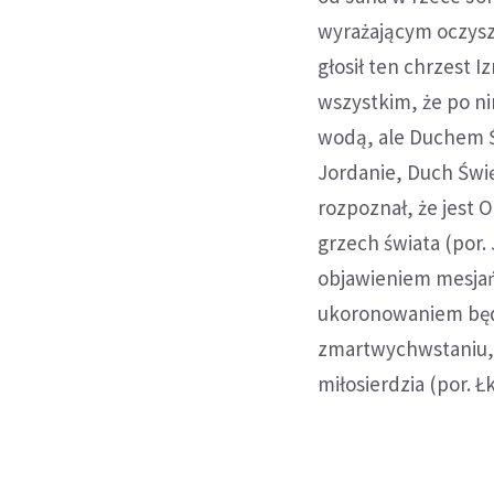
wyrażającym oczyszc
głosił ten chrzest I
wszystkim, że po nim
wodą, ale Duchem Św
Jordanie, Duch Święt
rozpoznał, że jest 
grzech świata (por. 
objawieniem mesjań
ukoronowaniem będz
zmartwychwstaniu, 
miłosierdzia (por. Łk