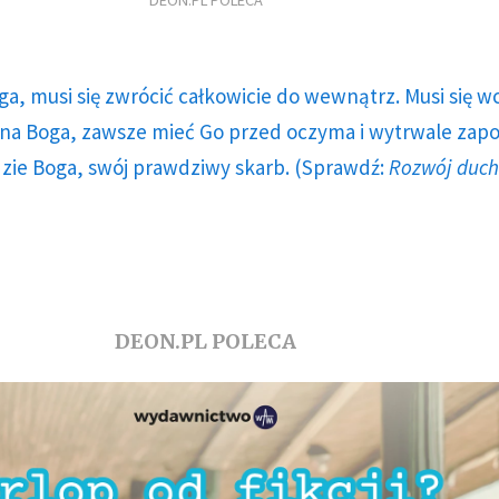
DEON.PL POLECA
ga, musi się zwrócić całkowicie do wewnątrz. Musi się w
a Boga, zawsze mieć Go przed oczyma i wytrwale zap
dzie Boga, swój prawdziwy skarb. (Sprawdź:
Rozwój duc
DEON.PL POLECA