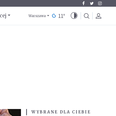
11
°
cej
Warszawa
WYBRANE DLA CIEBIE