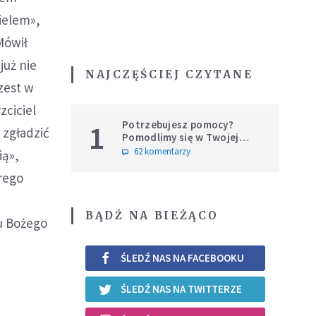
cielem»,
Mówił
już nie
NAJCZĘŚCIEJ CZYTANE
zest w
zciciel
Potrzebujesz pomocy?
1
 zgładzić
Pomodlimy się w Twojej
intencji
62 komentarzy
ią»,
rego
BĄDŹ NA BIEŻĄCO
u Bożego
ŚLEDŹ NAS NA FACEBOOKU
ŚLEDŹ NAS NA TWITTERZE