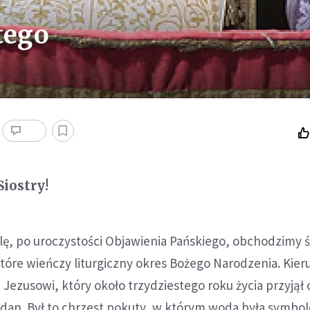
tego
Siostry!
elę, po uroczystości Objawienia Pańskiego, obchodzimy 
tóre wieńczy liturgiczny okres Bożego Narodzenia. Kie
u Jezusowi, który około trzydziestego roku życia przyjął
rdan. Był to chrzest pokuty, w którym woda była symbo