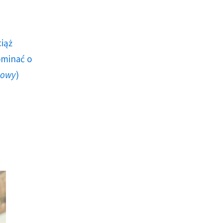
ciąż
ominać o
howy
)