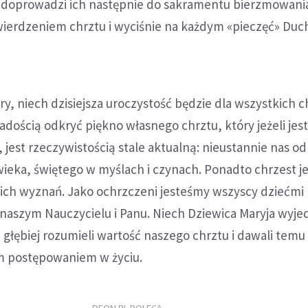
 doprowadzi ich następnie do sakramentu bierzmowania
wierdzeniem chrztu i wyciśnie na każdym «pieczęć» Duc
try, niech dzisiejsza uroczystość będzie dla wszystkich c
radością odkryć piękno własnego chrztu, który jeżeli jes
 jest rzeczywistością stale aktualną: nieustannie nas o
ieka, świętego w myślach i czynach. Ponadto chrzest 
kich wyznań. Jako ochrzczeni jesteśmy wszyscy dziećmi
 naszym Nauczycielu i Panu. Niech Dziewica Maryja wyj
 głębiej rozumieli wartość naszego chrztu i dawali temu
 postępowaniem w życiu.