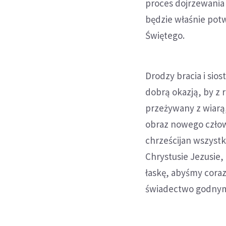
proces dojrzewania
będzie właśnie pot
Świętego.
Drodzy bracia i sios
dobrą okazją, by z 
przeżywany z wiarą,
obraz nowego człow
chrześcijan wszyst
Chrystusie Jezusie,
łaskę, abyśmy coraz
świadectwo godnym