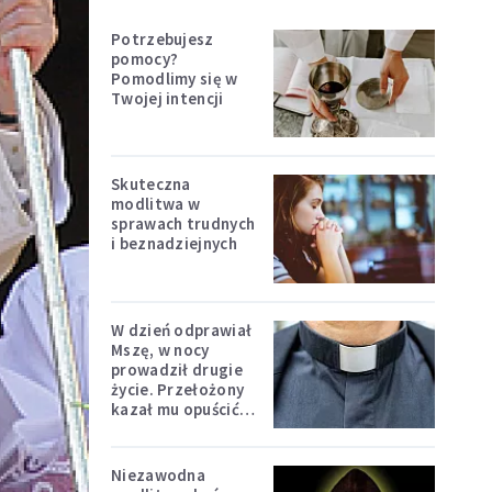
Potrzebujesz
pomocy?
Pomodlimy się w
Twojej intencji
Skuteczna
modlitwa w
sprawach trudnych
i beznadziejnych
W dzień odprawiał
Mszę, w nocy
prowadził drugie
życie. Przełożony
kazał mu opuścić
zakon
Niezawodna