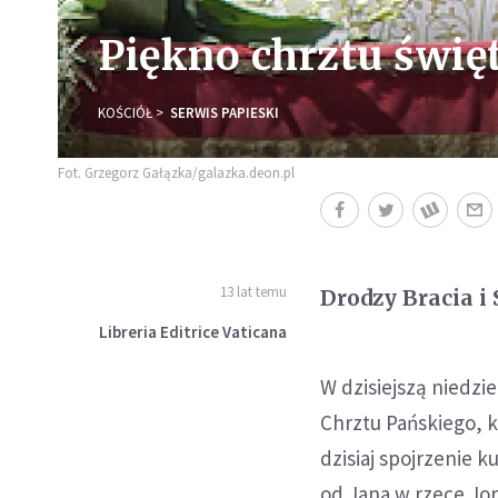
Piękno chrztu świę
KOŚCIÓŁ
SERWIS PAPIESKI
Fot. Grzegorz Gałązka/galazka.deon.pl
13 lat temu
Drodzy Bracia i 
Libreria Editrice Vaticana
W dzisiejszą niedzi
Chrztu Pańskiego, k
dzisiaj spojrzenie k
od Jana w rzece Jo