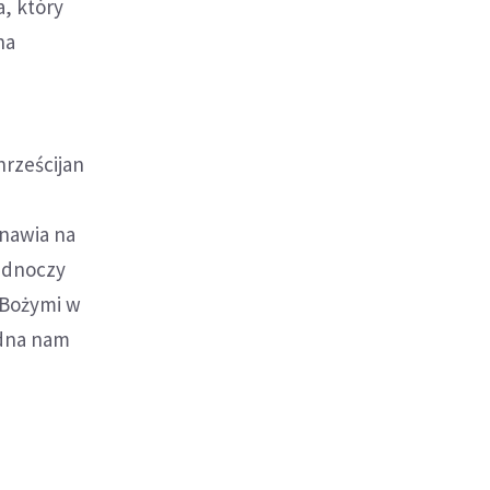
, który
ha
hrześcijan
t
dnawia na
jednoczy
 Bożymi w
edna nam