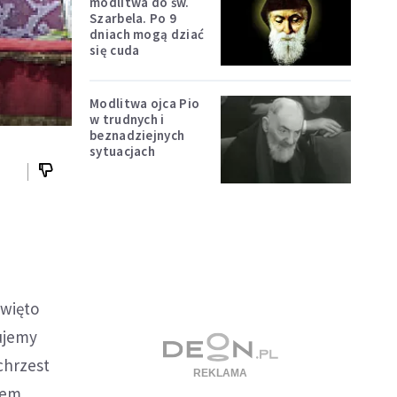
modlitwa do św.
Szarbela. Po 9
dniach mogą dziać
się cuda
Modlitwa ojca Pio
w trudnych i
beznadziejnych
sytuacjach
święto
rujemy
 chrzest
lem