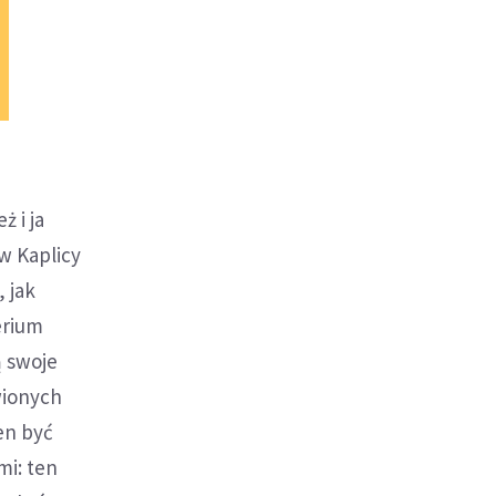
 i ja
w Kaplicy
 jak
erium
ą swoje
wionych
en być
mi: ten