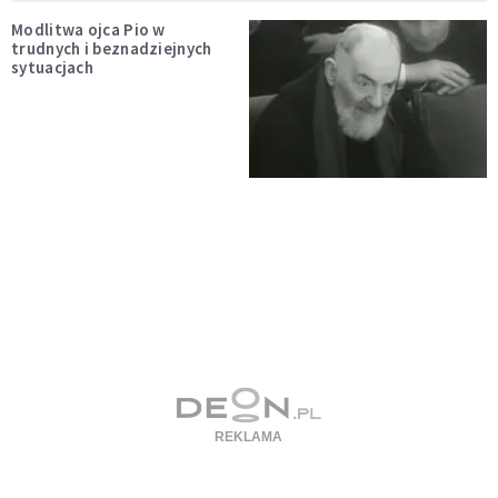
Modlitwa ojca Pio w
trudnych i beznadziejnych
sytuacjach