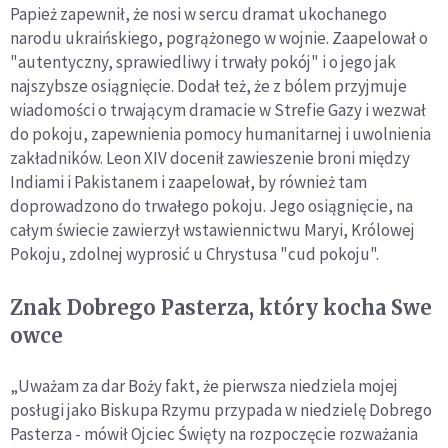
Papież zapewnił, że nosi w sercu dramat ukochanego
narodu ukraińskiego, pogrążonego w wojnie. Zaapelował o
"autentyczny, sprawiedliwy i trwały pokój" i o jego jak
najszybsze osiągnięcie. Dodał też, że z bólem przyjmuje
wiadomości o trwającym dramacie w Strefie Gazy i wezwał
do pokoju, zapewnienia pomocy humanitarnej i uwolnienia
zakładników. Leon XIV docenił zawieszenie broni między
Indiami i Pakistanem i zaapelował, by również tam
doprowadzono do trwałego pokoju. Jego osiągnięcie, na
całym świecie zawierzył wstawiennictwu Maryi, Królowej
Pokoju, zdolnej wyprosić u Chrystusa "cud pokoju".
Znak Dobrego Pasterza, który kocha Swe
owce
„Uważam za dar Boży fakt, że pierwsza niedziela mojej
posługi jako Biskupa Rzymu przypada w niedzielę Dobrego
Pasterza - mówił Ojciec Święty na rozpoczęcie rozważania