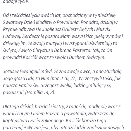
oddaje życie.
Od sześćdziesięciu dwóch lat, obchodzimy w tę niedzielę
Światowy Dzień Modlitw o Powołania. Ponadto, dzisiaj w
Rzymie odbywa się Jubileusz Orkiestr Dętych i Muzyki
Ludowej. Serdecznie pozdrawiam wszystkich pielgrzymów i
dziękuję im, że swoją muzyką i występami uświetniają to
święto, święto Chrystusa Dobrego Pasterza: tak, to On
prowadzi Kościół wraz ze swoim Duchem Świętym.
Jezus w Ewangelii mówi, że zna swoje owce, a one słuchają
Jego głosu i idą za Nim (por. J 10, 27). W rzeczywistości, jak
naucza Papież św. Grzegorz Wielki, ludzie „miłujący są
posłuszni” (Homilia 14, 3).
Dlatego dzisiaj, bracia i siostry, z radością modlę się wraz z
wami i całym Ludem Bożym o powołania, zwłaszcza do
kapłaństwa i życia zakonnego. Kościół bardzo tego
potrzebuje! Ważne jest, aby młodzi ludzie znaleźli w naszych