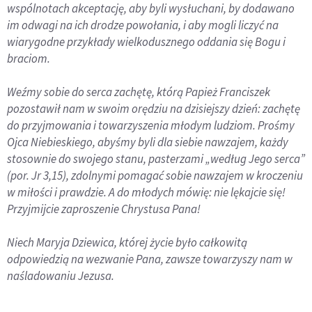
wspólnotach akceptację, aby byli wysłuchani, by dodawano
im odwagi na ich drodze powołania, i aby mogli liczyć na
wiarygodne przykłady wielkodusznego oddania się Bogu i
braciom.
Weźmy sobie do serca zachętę, którą Papież Franciszek
pozostawił nam w swoim orędziu na dzisiejszy dzień: zachętę
do przyjmowania i towarzyszenia młodym ludziom. Prośmy
Ojca Niebieskiego, abyśmy byli dla siebie nawzajem, każdy
stosownie do swojego stanu, pasterzami „według Jego serca”
(por. Jr 3,15), zdolnymi pomagać sobie nawzajem w kroczeniu
w miłości i prawdzie. A do młodych mówię: nie lękajcie się!
Przyjmijcie zaproszenie Chrystusa Pana!
Niech Maryja Dziewica, której życie było całkowitą
odpowiedzią na wezwanie Pana, zawsze towarzyszy nam w
naśladowaniu Jezusa.