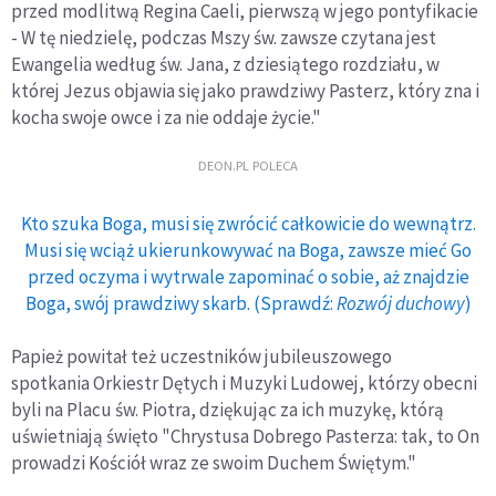
przed modlitwą Regina Caeli, pierwszą w jego pontyfikacie
- W tę niedzielę, podczas Mszy św. zawsze czytana jest
Ewangelia według św. Jana, z dziesiątego rozdziału, w
której Jezus objawia się jako prawdziwy Pasterz, który zna i
kocha swoje owce i za nie oddaje życie."
DEON.PL POLECA
Kto szuka Boga, musi się zwrócić całkowicie do wewnątrz.
Musi się wciąż ukierunkowywać na Boga, zawsze mieć Go
przed oczyma i wytrwale zapominać o sobie, aż znajdzie
Boga, swój prawdziwy skarb. (Sprawdź:
Rozwój duchowy
)
Papież powitał też uczestników jubileuszowego
spotkania Orkiestr Dętych i Muzyki Ludowej, którzy obecni
byli na Placu św. Piotra, dziękując za ich muzykę, którą
uświetniają święto "Chrystusa Dobrego Pasterza: tak, to On
prowadzi Kościół wraz ze swoim Duchem Świętym."