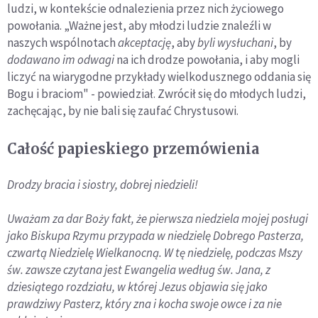
ludzi, w kontekście odnalezienia przez nich życiowego
powołania. „Ważne jest, aby młodzi ludzie znaleźli w
naszych wspólnotach
akceptację
, aby
byli wysłuchani
, by
dodawano im odwagi
na ich drodze powołania, i aby mogli
liczyć na wiarygodne przykłady wielkodusznego oddania się
Bogu i braciom" - powiedział. Zwrócił się do młodych ludzi,
zachęcając, by nie bali się zaufać Chrystusowi.
Całość papieskiego przemówienia
Drodzy bracia i siostry, dobrej niedzieli!
Uważam za dar Boży fakt, że pierwsza niedziela mojej posługi
jako Biskupa Rzymu przypada w niedzielę Dobrego Pasterza,
czwartą Niedzielę Wielkanocną. W tę niedzielę, podczas Mszy
św. zawsze czytana jest Ewangelia według św. Jana, z
dziesiątego rozdziału, w której Jezus objawia się jako
prawdziwy Pasterz, który zna i kocha swoje owce i za nie