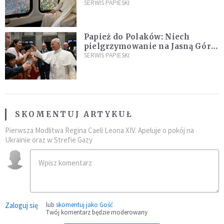
kraje Ameryki Południowej
SERWIS PAPIESKI
Papież do Polaków: Niech
pielgrzymowanie na Jasną Górę
umocni wiarę i nadzieję
SERWIS PAPIESKI
SKOMENTUJ ARTYKUŁ
Pierwsza Modlitwa Regina Caeli Leona XIV. Apeluje o pokój na
Ukrainie oraz w Strefie Gazy
Zaloguj się
lub
skomentuj jako Gość
Twój komentarz będzie moderowany