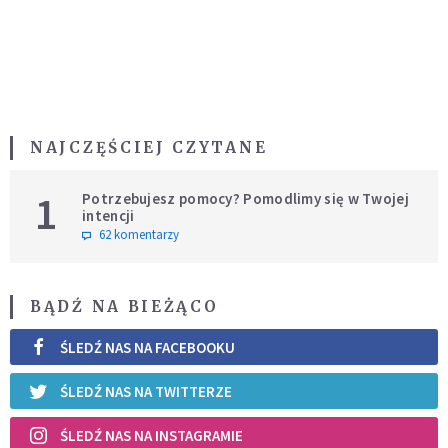
NAJCZĘŚCIEJ CZYTANE
1
Potrzebujesz pomocy? Pomodlimy się w Twojej
intencji
62 komentarzy
BĄDŹ NA BIEŻĄCO
ŚLEDŹ NAS NA FACEBOOKU
ŚLEDŹ NAS NA TWITTERZE
ŚLEDŹ NAS NA INSTAGRAMIE