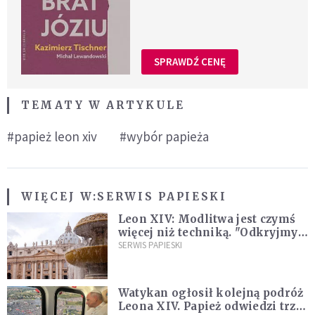
SPRAWDŹ CENĘ
TEMATY W ARTYKULE
#papież leon xiv
#wybór papieża
WIĘCEJ W:
SERWIS PAPIESKI
Leon XIV: Modlitwa jest czymś
więcej niż techniką. "Odkryjmy
ją na nowo"
SERWIS PAPIESKI
Watykan ogłosił kolejną podróż
Leona XIV. Papież odwiedzi trzy