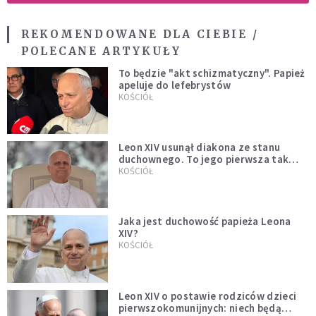
REKOMENDOWANE DLA CIEBIE /
POLECANE ARTYKUŁY
To będzie "akt schizmatyczny". Papież
apeluje do lefebrystów
KOŚCIÓŁ
Leon XIV usunął diakona ze stanu
duchownego. To jego pierwsza tak
bezprecedensowa decyzja
KOŚCIÓŁ
Jaka jest duchowość papieża Leona
XIV?
KOŚCIÓŁ
Leon XIV o postawie rodziców dzieci
pierwszokomunijnych: niech będą