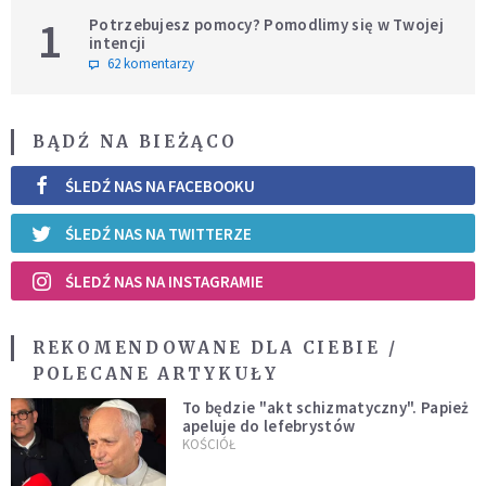
1
Potrzebujesz pomocy? Pomodlimy się w Twojej
intencji
62 komentarzy
BĄDŹ NA BIEŻĄCO
ŚLEDŹ NAS NA FACEBOOKU
ŚLEDŹ NAS NA TWITTERZE
ŚLEDŹ NAS NA INSTAGRAMIE
REKOMENDOWANE DLA CIEBIE /
POLECANE ARTYKUŁY
To będzie "akt schizmatyczny". Papież
apeluje do lefebrystów
KOŚCIÓŁ