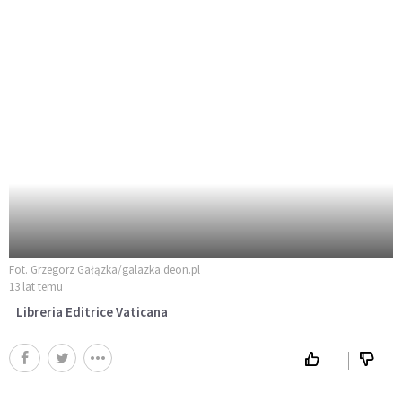
Fot. Grzegorz Gałązka/galazka.deon.pl
13 lat temu
Libreria Editrice Vaticana