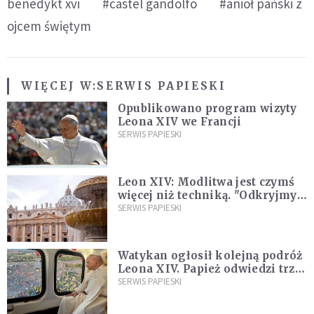
benedykt xvi
#castel gandolfo
#anioł pański z
ojcem świętym
WIĘCEJ W:
SERWIS PAPIESKI
Opublikowano program wizyty
Leona XIV we Francji
SERWIS PAPIESKI
Leon XIV: Modlitwa jest czymś
więcej niż techniką. "Odkryjmy
ją na nowo"
SERWIS PAPIESKI
Watykan ogłosił kolejną podróż
Leona XIV. Papież odwiedzi trzy
kraje Ameryki Południowej
SERWIS PAPIESKI