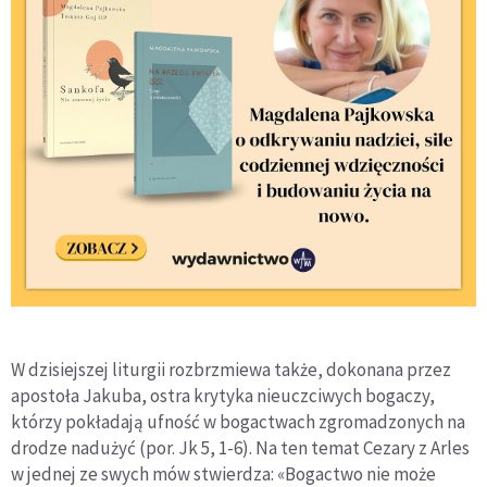
W dzisiejszej liturgii rozbrzmiewa także, dokonana przez
apostoła Jakuba, ostra krytyka nieuczciwych bogaczy,
którzy pokładają ufność w bogactwach zgromadzonych na
drodze nadużyć (por. Jk 5, 1-6). Na ten temat Cezary z Arles
w jednej ze swych mów stwierdza: «Bogactwo nie może