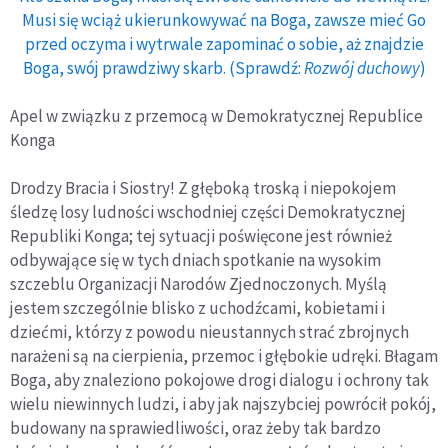
Musi się wciąż ukierunkowywać na Boga, zawsze mieć Go
przed oczyma i wytrwale zapominać o sobie, aż znajdzie
Boga, swój prawdziwy skarb. (Sprawdź:
Rozwój duchowy
)
Apel w związku z przemocą w Demokratycznej Republice
Konga
Drodzy Bracia i Siostry! Z głęboką troską i niepokojem
śledzę losy ludności wschodniej części Demokratycznej
Republiki Konga; tej sytuacji poświęcone jest również
odbywające się w tych dniach spotkanie na wysokim
szczeblu Organizacji Narodów Zjednoczonych. Myślą
jestem szczególnie blisko z uchodźcami, kobietami i
dziećmi, którzy z powodu nieustannych strać zbrojnych
narażeni są na cierpienia, przemoc i głębokie udręki. Błagam
Boga, aby znaleziono pokojowe drogi dialogu i ochrony tak
wielu niewinnych ludzi, i aby jak najszybciej powrócił pokój,
budowany na sprawiedliwości, oraz żeby tak bardzo