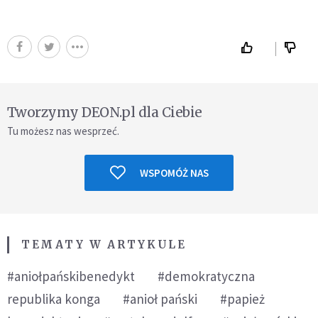
Tworzymy DEON.pl dla Ciebie
Tu możesz nas wesprzeć.
WSPOMÓŻ NAS
TEMATY W ARTYKULE
#aniołpańskibenedykt
#demokratyczna
republika konga
#anioł pański
#papież