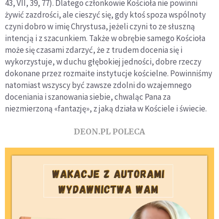
43, VII, 39, 77). Dlatego członkowie Kościoła nie powinni
żywić zazdrości, ale cieszyć się, gdy ktoś spoza wspólnoty
czyni dobro w imię Chrystusa, jeżeli czyni to ze słuszną
intencją i z szacunkiem. Także w obrębie samego Kościoła
może się czasami zdarzyć, że z trudem docenia się i
wykorzystuje, w duchu głębokiej jedności, dobre rzeczy
dokonane przez rozmaite instytucje kościelne. Powinniśmy
natomiast wszyscy być zawsze zdolni do wzajemnego
doceniania i szanowania siebie, chwaląc Pana za
niezmierzoną «fantazję», z jaką działa w Kościele i świecie.
DEON.PL POLECA