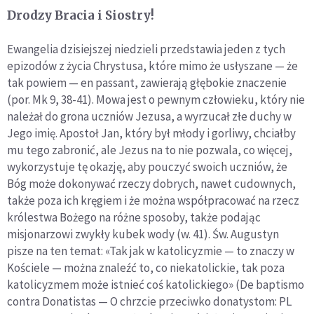
Drodzy Bracia i Siostry!
Ewangelia dzisiejszej niedzieli przedstawia jeden z tych
epizodów z życia Chrystusa, które mimo że usłyszane — że
tak powiem — en passant, zawierają głębokie znaczenie
(por. Mk 9, 38-41). Mowa jest o pewnym człowieku, który nie
należał do grona uczniów Jezusa, a wyrzucał złe duchy w
Jego imię. Apostoł Jan, który był młody i gorliwy, chciałby
mu tego zabronić, ale Jezus na to nie pozwala, co więcej,
wykorzystuje tę okazję, aby pouczyć swoich uczniów, że
Bóg może dokonywać rzeczy dobrych, nawet cudownych,
także poza ich kręgiem i że można współpracować na rzecz
królestwa Bożego na różne sposoby, także podając
misjonarzowi zwykły kubek wody (w. 41). Św. Augustyn
pisze na ten temat: «Tak jak w katolicyzmie — to znaczy w
Kościele — można znaleźć to, co niekatolickie, tak poza
katolicyzmem może istnieć coś katolickiego» (De baptismo
contra Donatistas — O chrzcie przeciwko donatystom: PL