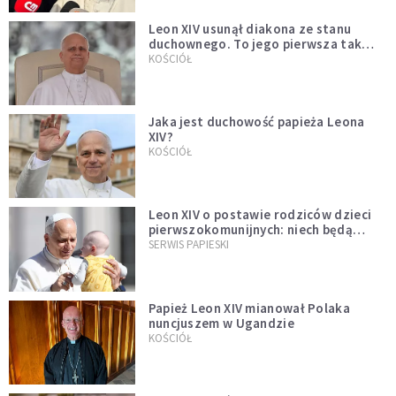
Leon XIV usunął diakona ze stanu
duchownego. To jego pierwsza tak
bezprecedensowa decyzja
KOŚCIÓŁ
Jaka jest duchowość papieża Leona
XIV?
KOŚCIÓŁ
Leon XIV o postawie rodziców dzieci
pierwszokomunijnych: niech będą
przykładem
SERWIS PAPIESKI
Papież Leon XIV mianował Polaka
nuncjuszem w Ugandzie
KOŚCIÓŁ