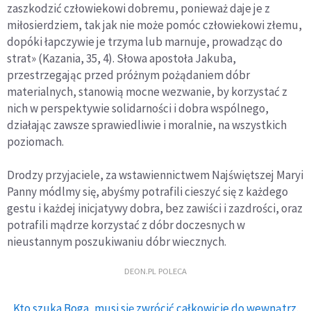
zaszkodzić człowiekowi dobremu, ponieważ daje je z
miłosierdziem, tak jak nie może pomóc człowiekowi złemu,
dopóki łapczywie je trzyma lub marnuje, prowadząc do
strat» (Kazania, 35, 4). Słowa apostoła Jakuba,
przestrzegając przed próżnym pożądaniem dóbr
materialnych, stanowią mocne wezwanie, by korzystać z
nich w perspektywie solidarności i dobra wspólnego,
działając zawsze sprawiedliwie i moralnie, na wszystkich
poziomach.
Drodzy przyjaciele, za wstawiennictwem Najświętszej Maryi
Panny módlmy się, abyśmy potrafili cieszyć się z każdego
gestu i każdej inicjatywy dobra, bez zawiści i zazdrości, oraz
potrafili mądrze korzystać z dóbr doczesnych w
nieustannym poszukiwaniu dóbr wiecznych.
DEON.PL POLECA
Kto szuka Boga, musi się zwrócić całkowicie do wewnątrz.