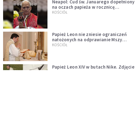
Neapol: Cud św. Januarego dopełniony
na oczach papieża w rocznicę
pontyfikatu!
KOŚCIÓŁ
Papież Leon nie zniesie ograniczeń
nałożonych na odprawianie Mszy
trydenckiej. „Traditionis custodes”
KOŚCIÓŁ
zostaje w mocy
Papież Leon XIV w butach Nike. Zdjęcie
z filmu Watykanu stało się viralem
WYDARZENIA