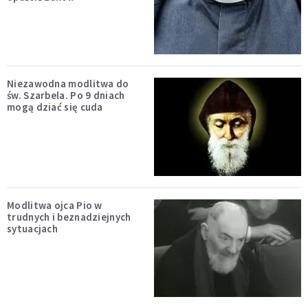
Niezawodna modlitwa do
św. Szarbela. Po 9 dniach
mogą dziać się cuda
Modlitwa ojca Pio w
trudnych i beznadziejnych
sytuacjach